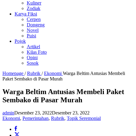
Kuliner
Zodiak
Karya Fiksi
Cerpen
Dongeng
Novel
Puisi
Pojok
Artikel
Kilas Foto
Opini
Sosok
Homepage
/
Rubrik
/
Ekonomi
Warga Beltim Antusias Membeli
Paket Sembako di Pasar Murah
Warga Beltim Antusias Membeli Paket
Sembako di Pasar Murah
admin
Desember 23, 2022
Desember 23, 2022
Ekonomi
,
Pemerintahan
,
Rubrik
,
Topik Seremonial