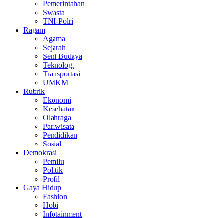
Pemerintahan
Swasta
TNI-Polri
Ragam
Agama
Sejarah
Seni Budaya
Teknologi
Transportasi
UMKM
Rubrik
Ekonomi
Kesehatan
Olahraga
Pariwisata
Pendidikan
Sosial
Demokrasi
Pemilu
Politik
Profil
Gaya Hidup
Fashion
Hobi
Infotainment