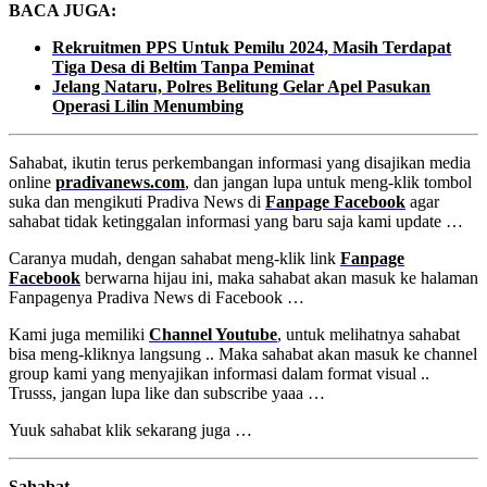
BACA JUGA:
Rekruitmen PPS Untuk Pemilu 2024, Masih Terdapat
Tiga Desa di Beltim Tanpa Peminat
Jelang Nataru, Polres Belitung Gelar Apel Pasukan
Operasi Lilin Menumbing
Sahabat, ikutin terus perkembangan informasi yang disajikan media
online
pradivanews.com
, dan jangan lupa untuk meng-klik tombol
suka dan mengikuti Pradiva News di
Fanpage Facebook
agar
sahabat tidak ketinggalan informasi yang baru saja kami update …
Caranya mudah, dengan sahabat meng-klik link
Fanpage
Facebook
berwarna hijau ini, maka sahabat akan masuk ke halaman
Fanpagenya Pradiva News di Facebook …
Kami juga memiliki
Channel Youtube
, untuk melihatnya sahabat
bisa meng-kliknya langsung .. Maka sahabat akan masuk ke channel
group kami yang menyajikan informasi dalam format visual ..
Trusss, jangan lupa like dan subscribe yaaa …
Yuuk sahabat klik sekarang juga …
Sahabat
...