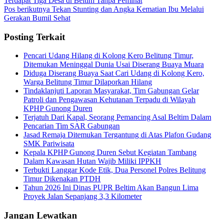
Terdapat Tiga Desa di Beltim Tanpa Peminat
Pos berikutnya
Tekan Stunting dan Angka Kematian Ibu Melalui
Gerakan Bumil Sehat
Posting Terkait
Pencari Udang Hilang di Kolong Kero Belitung Timur,
Ditemukan Meninggal Dunia Usai Diserang Buaya Muara
Diduga Diserang Buaya Saat Cari Udang di Kolong Kero,
Warga Belitung Timur Dilaporkan Hilang
Tindaklanjuti Laporan Masyarakat, Tim Gabungan Gelar
Patroli dan Pengawasan Kehutanan Terpadu di Wilayah
KPHP Gunong Duren
Terjatuh Dari Kapal, Seorang Pemancing Asal Beltim Dalam
Pencarian Tim SAR Gabungan
Jasad Remaja Ditemukan Tergantung di Atas Plafon Gudang
SMK Pariwisata
Kepala KPHP Gunong Duren Sebut Kegiatan Tambang
Dalam Kawasan Hutan Wajib Miliki IPPKH
Terbukti Langgar Kode Etik, Dua Personel Polres Belitung
Timur Dikenakan PTDH
Tahun 2026 Ini Dinas PUPR Beltim Akan Bangun Lima
Proyek Jalan Sepanjang 3,3 Kilometer
Jangan Lewatkan