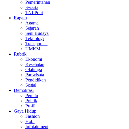
Pemerintahan
Swasta
TNI-Polri
Ragam
Agama
Sejarah
Seni Budaya
Teknologi
Transportasi
UMKM
Rubrik
Ekonomi
Kesehatan
Olahraga
Pariwisata
Pendidikan
Sosial
Demokrasi
Pemilu
Politik
Profil
Gaya Hidup
Fashion
Hobi
Infotainment