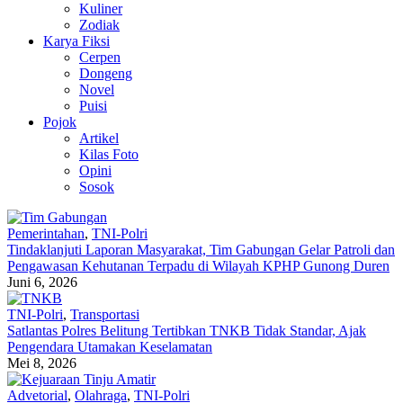
Kuliner
Zodiak
Karya Fiksi
Cerpen
Dongeng
Novel
Puisi
Pojok
Artikel
Kilas Foto
Opini
Sosok
Pemerintahan
,
TNI-Polri
Tindaklanjuti Laporan Masyarakat, Tim Gabungan Gelar Patroli dan
Pengawasan Kehutanan Terpadu di Wilayah KPHP Gunong Duren
Juni 6, 2026
TNI-Polri
,
Transportasi
Satlantas Polres Belitung Tertibkan TNKB Tidak Standar, Ajak
Pengendara Utamakan Keselamatan
Mei 8, 2026
Advetorial
,
Olahraga
,
TNI-Polri