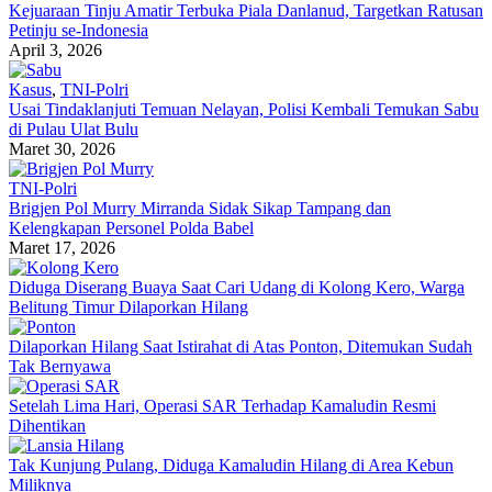
Kejuaraan Tinju Amatir Terbuka Piala Danlanud, Targetkan Ratusan
Petinju se-Indonesia
April 3, 2026
Kasus
,
TNI-Polri
Usai Tindaklanjuti Temuan Nelayan, Polisi Kembali Temukan Sabu
di Pulau Ulat Bulu
Maret 30, 2026
TNI-Polri
Brigjen Pol Murry Mirranda Sidak Sikap Tampang dan
Kelengkapan Personel Polda Babel
Maret 17, 2026
Diduga Diserang Buaya Saat Cari Udang di Kolong Kero, Warga
Belitung Timur Dilaporkan Hilang
Dilaporkan Hilang Saat Istirahat di Atas Ponton, Ditemukan Sudah
Tak Bernyawa
Setelah Lima Hari, Operasi SAR Terhadap Kamaludin Resmi
Dihentikan
Tak Kunjung Pulang, Diduga Kamaludin Hilang di Area Kebun
Miliknya