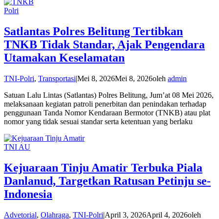
Polri
Satlantas Polres Belitung Tertibkan
TNKB Tidak Standar, Ajak Pengendara
Utamakan Keselamatan
TNI-Polri
,
Transportasi
|
Mei 8, 2026
Mei 8, 2026
oleh
admin
Satuan Lalu Lintas (Satlantas) Polres Belitung, Jum’at 08 Mei 2026,
melaksanaan kegiatan patroli penerbitan dan penindakan terhadap
penggunaan Tanda Nomor Kendaraan Bermotor (TNKB) atau plat
nomor yang tidak sesuai standar serta ketentuan yang berlaku
TNI AU
Kejuaraan Tinju Amatir Terbuka Piala
Danlanud, Targetkan Ratusan Petinju se-
Indonesia
Advetorial
,
Olahraga
,
TNI-Polri
|
April 3, 2026
April 4, 2026
oleh