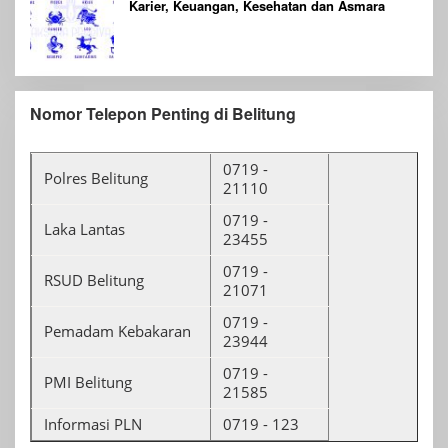
Karier, Keuangan, Kesehatan dan Asmara
Nomor Telepon Penting di Belitung
0719 -
Polres Belitung
21110
0719 -
Laka Lantas
23455
0719 -
RSUD Belitung
21071
0719 -
Pemadam Kebakaran
23944
0719 -
PMI Belitung
21585
Informasi PLN
0719 - 123