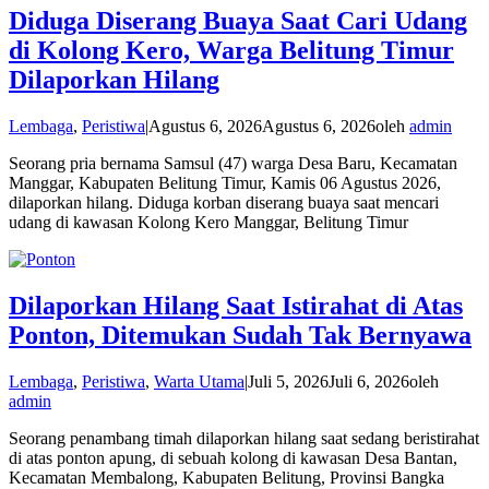
Diduga Diserang Buaya Saat Cari Udang
di Kolong Kero, Warga Belitung Timur
Dilaporkan Hilang
Lembaga
,
Peristiwa
|
Agustus 6, 2026
Agustus 6, 2026
oleh
admin
Seorang pria bernama Samsul (47) warga Desa Baru, Kecamatan
Manggar, Kabupaten Belitung Timur, Kamis 06 Agustus 2026,
dilaporkan hilang. Diduga korban diserang buaya saat mencari
udang di kawasan Kolong Kero Manggar, Belitung Timur
Dilaporkan Hilang Saat Istirahat di Atas
Ponton, Ditemukan Sudah Tak Bernyawa
Lembaga
,
Peristiwa
,
Warta Utama
|
Juli 5, 2026
Juli 6, 2026
oleh
admin
Seorang penambang timah dilaporkan hilang saat sedang beristirahat
di atas ponton apung, di sebuah kolong di kawasan Desa Bantan,
Kecamatan Membalong, Kabupaten Belitung, Provinsi Bangka