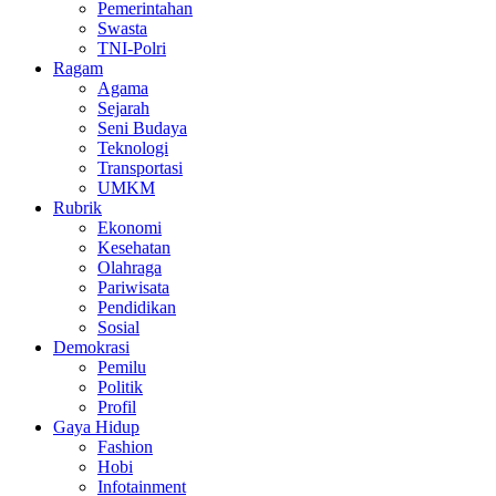
Pemerintahan
Swasta
TNI-Polri
Ragam
Agama
Sejarah
Seni Budaya
Teknologi
Transportasi
UMKM
Rubrik
Ekonomi
Kesehatan
Olahraga
Pariwisata
Pendidikan
Sosial
Demokrasi
Pemilu
Politik
Profil
Gaya Hidup
Fashion
Hobi
Infotainment