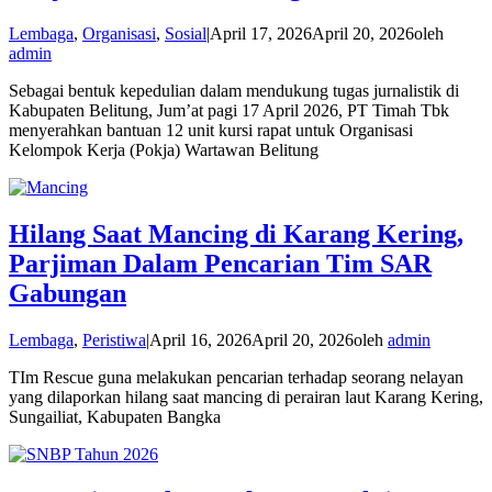
Lembaga
,
Organisasi
,
Sosial
|
April 17, 2026
April 20, 2026
oleh
admin
Sebagai bentuk kepedulian dalam mendukung tugas jurnalistik di
Kabupaten Belitung, Jum’at pagi 17 April 2026, PT Timah Tbk
menyerahkan bantuan 12 unit kursi rapat untuk Organisasi
Kelompok Kerja (Pokja) Wartawan Belitung
Hilang Saat Mancing di Karang Kering,
Parjiman Dalam Pencarian Tim SAR
Gabungan
Lembaga
,
Peristiwa
|
April 16, 2026
April 20, 2026
oleh
admin
TIm Rescue guna melakukan pencarian terhadap seorang nelayan
yang dilaporkan hilang saat mancing di perairan laut Karang Kering,
Sungailiat, Kabupaten Bangka