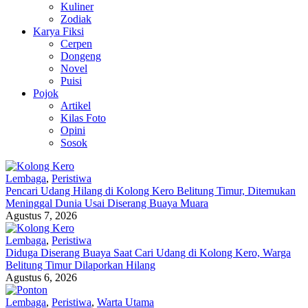
Kuliner
Zodiak
Karya Fiksi
Cerpen
Dongeng
Novel
Puisi
Pojok
Artikel
Kilas Foto
Opini
Sosok
Lembaga
,
Peristiwa
Pencari Udang Hilang di Kolong Kero Belitung Timur, Ditemukan
Meninggal Dunia Usai Diserang Buaya Muara
Agustus 7, 2026
Lembaga
,
Peristiwa
Diduga Diserang Buaya Saat Cari Udang di Kolong Kero, Warga
Belitung Timur Dilaporkan Hilang
Agustus 6, 2026
Lembaga
,
Peristiwa
,
Warta Utama