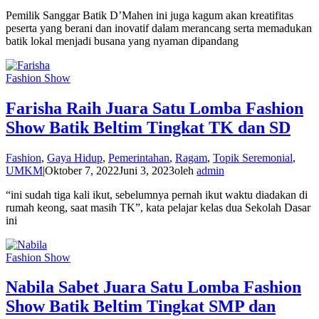
Pemilik Sanggar Batik D’Mahen ini juga kagum akan kreatifitas
peserta yang berani dan inovatif dalam merancang serta memadukan
batik lokal menjadi busana yang nyaman dipandang
Fashion Show
Farisha Raih Juara Satu Lomba Fashion
Show Batik Beltim Tingkat TK dan SD
Fashion
,
Gaya Hidup
,
Pemerintahan
,
Ragam
,
Topik Seremonial
,
UMKM
|
Oktober 7, 2022
Juni 3, 2023
oleh
admin
“ini sudah tiga kali ikut, sebelumnya pernah ikut waktu diadakan di
rumah keong, saat masih TK”, kata pelajar kelas dua Sekolah Dasar
ini
Fashion Show
Nabila Sabet Juara Satu Lomba Fashion
Show Batik Beltim Tingkat SMP dan