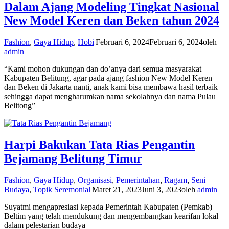
Dalam Ajang Modeling Tingkat Nasional
New Model Keren dan Beken tahun 2024
Fashion
,
Gaya Hidup
,
Hobi
|
Februari 6, 2024
Februari 6, 2024
oleh
admin
“Kami mohon dukungan dan do’anya dari semua masyarakat
Kabupaten Belitung, agar pada ajang fashion New Model Keren
dan Beken di Jakarta nanti, anak kami bisa membawa hasil terbaik
sehingga dapat mengharumkan nama sekolahnya dan nama Pulau
Belitong”
Harpi Bakukan Tata Rias Pengantin
Bejamang Belitung Timur
Fashion
,
Gaya Hidup
,
Organisasi
,
Pemerintahan
,
Ragam
,
Seni
Budaya
,
Topik Seremonial
|
Maret 21, 2023
Juni 3, 2023
oleh
admin
Suyatmi mengapresiasi kepada Pemerintah Kabupaten (Pemkab)
Beltim yang telah mendukung dan mengembangkan kearifan lokal
dalam pelestarian budaya