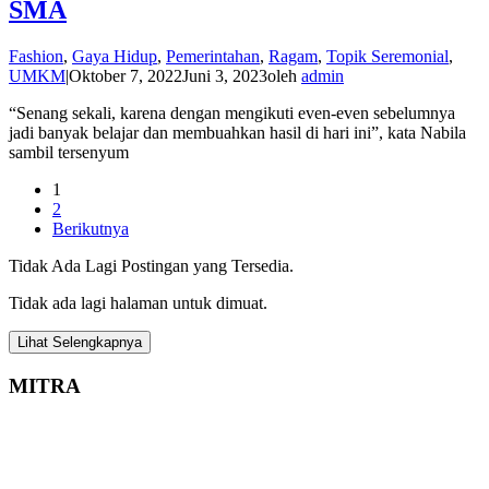
SMA
Fashion
,
Gaya Hidup
,
Pemerintahan
,
Ragam
,
Topik Seremonial
,
UMKM
|
Oktober 7, 2022
Juni 3, 2023
oleh
admin
“Senang sekali, karena dengan mengikuti even-even sebelumnya
jadi banyak belajar dan membuahkan hasil di hari ini”, kata Nabila
sambil tersenyum
1
2
Berikutnya
Tidak Ada Lagi Postingan yang Tersedia.
Tidak ada lagi halaman untuk dimuat.
Lihat Selengkapnya
MITRA