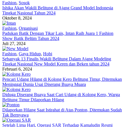
Fashion
,
Sosok
Ishika Akan Wakili Belitung di Ajang Grand Model Indonesia
Tingkat Nasional Tahun 2024
Oktober 8, 2024
Fashion
,
Organisasi
Padukan Batik Dengan Tikar Lais, Intan Raih Juara 1 Fashion
Show Batik Beltim Tahun 2024
Juli 27, 2024
Fashion
,
Gaya Hidup
,
Hobi
Sebanyak 13 Finalis Wakili Belitung Dalam Ajang Modeling
Tingkat Nasional New Model Keren dan Beken tahun 2024
Februari 6, 2024
Pencari Udang Hilang di Kolong Kero Belitung Timur, Ditemukan
Meninggal Dunia Usai Diserang Buaya Muara
Diduga Diserang Buaya Saat Cari Udang di Kolong Kero, Warga
Belitung Timur Dilaporkan Hilang
Dilaporkan Hilang Saat Istirahat di Atas Ponton, Ditemukan Sudah
Tak Bernyawa
Setelah Lima Hari, Operasi SAR Terhadap Kamaludin Resmi