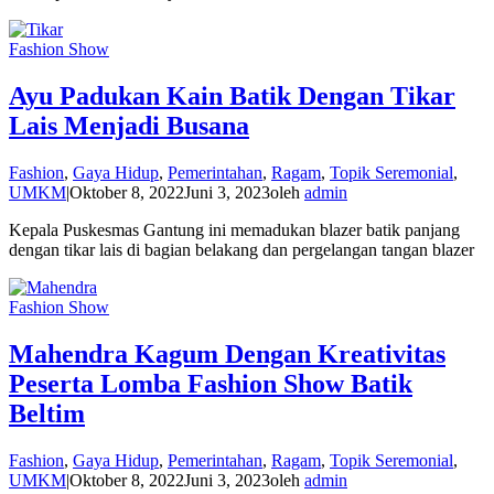
Fashion Show
Ayu Padukan Kain Batik Dengan Tikar
Lais Menjadi Busana
Fashion
,
Gaya Hidup
,
Pemerintahan
,
Ragam
,
Topik Seremonial
,
UMKM
|
Oktober 8, 2022
Juni 3, 2023
oleh
admin
Kepala Puskesmas Gantung ini memadukan blazer batik panjang
dengan tikar lais di bagian belakang dan pergelangan tangan blazer
Fashion Show
Mahendra Kagum Dengan Kreativitas
Peserta Lomba Fashion Show Batik
Beltim
Fashion
,
Gaya Hidup
,
Pemerintahan
,
Ragam
,
Topik Seremonial
,
UMKM
|
Oktober 8, 2022
Juni 3, 2023
oleh
admin