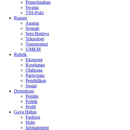
Pemerintahan
Swasta
TNI-Polri
Ragam
Agama
Sejarah
Seni Budaya
Teknologi
Transportasi
UMKM
Rubrik
Ekonomi
Kesehatan
Olahraga
Pariwisata
Pendidikan
Sosial
Demokrasi
Pemilu
Politik
Profil
Gaya Hidup
Fashion
Hobi
Infotainment