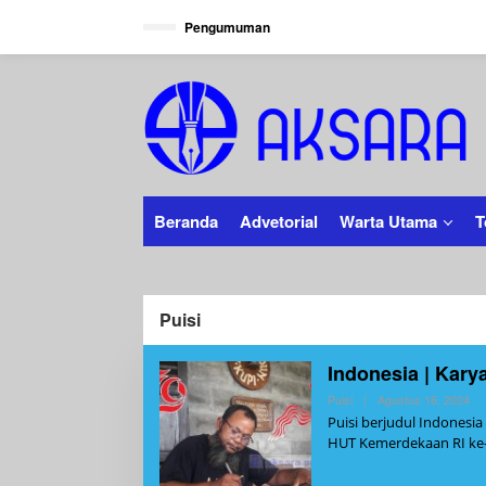
Lewati
Pengumuman
ke
konten
Beranda
Advetorial
Warta Utama
T
Puisi
Indonesia | Kary
Ol
Puisi
|
Agustus 16, 2024
Ad
Puisi berjudul Indonesi
HUT Kemerdekaan RI ke-