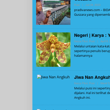
Oleh
Puisi
|
Juli 28, 2023
Admin
pradivanews.com – BIDA
Guszara yang dipersemb
Negeri | Karya : 
Karya Fiksi
,
Puisi
|
April 9,
Melalui untaian kata-kat
sepertinya penulis beru
halamannya
Jiwa Nan Angkuh 
Karya Fiksi
,
Puisi
|
Maret 5
Melalui puisi ini sepert
dijalani. Hal ini terlih
Angkuh ini.