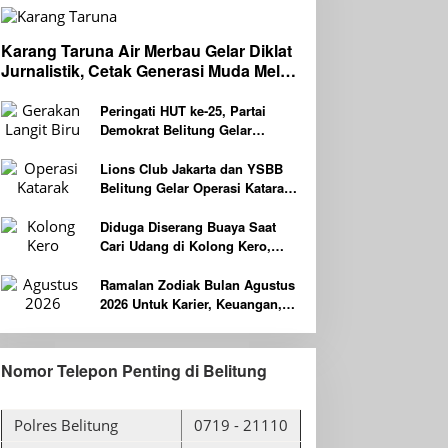
Karang Taruna Air Merbau Gelar Diklat
Jurnalistik, Cetak Generasi Muda Melek
Media Digital
Peringati HUT ke-25, Partai
Demokrat Belitung Gelar
Gerakan Langit Biru Indonesia
ASRI
Lions Club Jakarta dan YSBB
Belitung Gelar Operasi Katarak
Gratis Berteknologi Laser,
Targetkan 100 Peserta
Diduga Diserang Buaya Saat
Cari Udang di Kolong Kero,
Warga Belitung Timur
Dilaporkan Hilang
Ramalan Zodiak Bulan Agustus
2026 Untuk Karier, Keuangan,
Kesehatan dan Asmara
Nomor Telepon Penting di Belitung
Polres Belitung
0719 - 21110