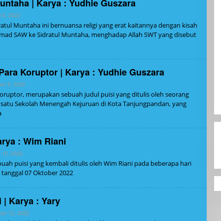
Muntaha | Karya : Yudhie Guszara
Oleh
i 6, 2023
Admin
dratul Muntaha ini bernuansa religi yang erat kaitannya dengan kisah
ad SAW ke Sidratul Muntaha, menghadap Allah SWT yang disebut
Para Koruptor | Karya : Yudhie Guszara
Oleh
er 9, 2022
Admin
ruptor, merupakan sebuah judul puisi yang ditulis oleh seorang
h satu Sekolah Menengah Kejuruan di Kota Tanjungpandan, yang
a
rya : Wim Riani
Oleh
 10, 2022
Admin
ah puisi yang kembali ditulis oleh Wim Riani pada beberapa hari
a tanggal 07 Oktober 2022
 | Karya : Yary
Oleh
er 12, 2022
Admin