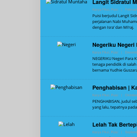
Langit Sidratul 
Karya Fiksi
,
Puisi
|
Februar
Puisi berjudul Langit Si
perjalanan Nabi Muhamm
dengan Isra’ dan Mi’raj.
Negeriku Negeri 
Karya Fiksi
,
Puisi
|
Desemb
NEGERIKU Negeri Para Ko
tenaga pendidik di sala
bernama Yudhie Guszar
Penghabisan | Ka
Karya Fiksi
,
Puisi
|
Oktober
PENGHABISAN, judul sebu
yang lalu, tepatnya pad
Lelah Tak Bertepi
Karya Fiksi
,
Puisi
|
Septemb