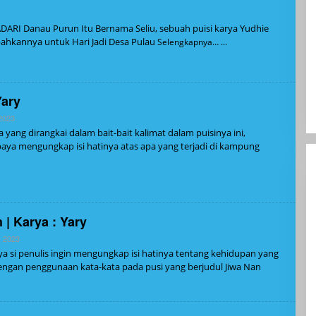
DARI Danau Purun Itu Bernama Seliu, sebuah puisi karya Yudhie
ahkannya untuk Hari Jadi Desa Pulau
Selengkapnya…
Yary
Oleh
 2023
Admin
a yang dirangkai dalam bait-bait kalimat dalam puisinya ini,
paya mengungkap isi hatinya atas apa yang terjadi di kampung
| Karya : Yary
Oleh
, 2023
Admin
inya si penulis ingin mengungkap isi hatinya tentang kehidupan yang
at dengan penggunaan kata-kata pada pusi yang berjudul Jiwa Nan