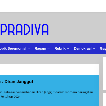
opik Seremonial
Ragam
Rubrik
Demokrasi
Gay
a : Diran Janggut
eh
min
a ini sebagai persembahan Diran Janggut dalam momem peringatan
79 tahun 2024