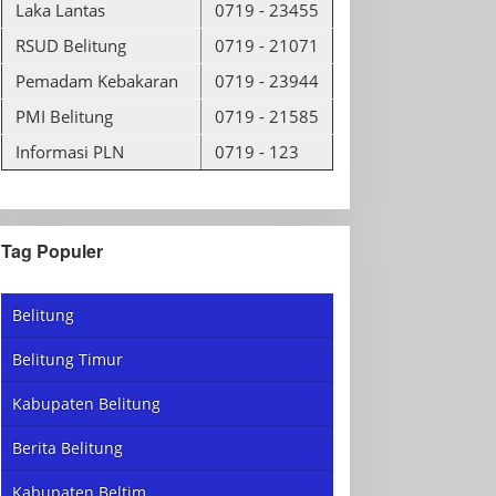
Laka Lantas
0719 - 23455
RSUD Belitung
0719 - 21071
Pemadam Kebakaran
0719 - 23944
PMI Belitung
0719 - 21585
Informasi PLN
0719 - 123
Tag Populer
Belitung
Belitung Timur
Kabupaten Belitung
Berita Belitung
Kabupaten Beltim