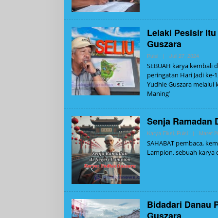
Lelaki Pesisir I
Guszara
Oleh
Puisi
|
Juli 27, 2024
Admin
SEBUAH karya kembali d
peringatan Hari Jadi ke
Yudhie Guszara melalui k
Maning’
Senja Ramadan D
Karya Fiksi
,
Puisi
|
Maret 2
SAHABAT pembaca, kembal
Lampion, sebuah karya 
Bidadari Danau P
Guszara