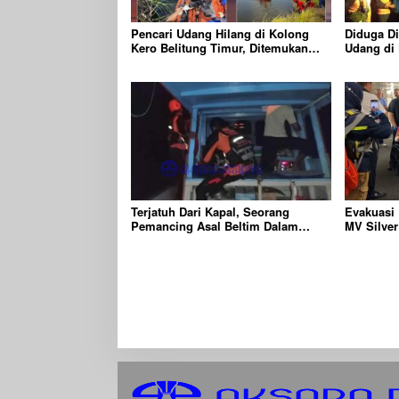
Pencari Udang Hilang di Kolong
Diduga Di
Kero Belitung Timur, Ditemukan
Udang di
Meninggal Dunia Usai Diserang
Belitung 
Buaya Muara
Terjatuh Dari Kapal, Seorang
Evakuasi
Pemancing Asal Beltim Dalam
MV Silver
Pencarian Tim SAR Gabungan
Belitung