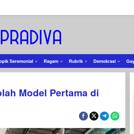
opik Seremonial
Ragam
Rubrik
Demokrasi
Gay
en
lah Model Pertama di
h
a
ar