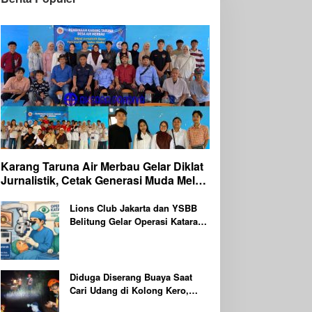
Karang Taruna Air Merbau Gelar Diklat
Jurnalistik, Cetak Generasi Muda Melek
Media Digital
Lions Club Jakarta dan YSBB
Belitung Gelar Operasi Katarak
Gratis Berteknologi Laser,
Targetkan 100 Peserta
Diduga Diserang Buaya Saat
Cari Udang di Kolong Kero,
Warga Belitung Timur