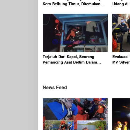
Kero Belitung Timur, Ditemukan
Udang di
Meninggal Dunia Usai Diserang
Belitung 
Buaya Muara
Terjatuh Dari Kapal, Seorang
Evakuasi
Pemancing Asal Beltim Dalam
MV Silver
Pencarian Tim SAR Gabungan
Belitung
News Feed