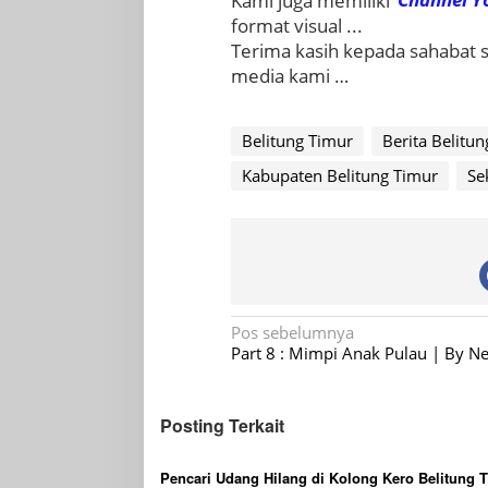
Kami juga memiliki
Channel Y
format visual ...
Terima kasih kepada sahabat
media kami …
Belitung Timur
Berita Belitu
Kabupaten Belitung Timur
Se
Navigasi
Pos sebelumnya
Part 8 : Mimpi Anak Pulau | By Nel
pos
Posting Terkait
Pencari Udang Hilang di Kolong Kero Belitung T