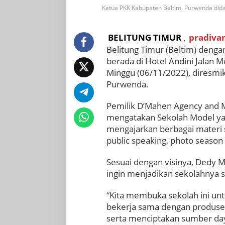
Ketua PKK Kabupaten Beltim, Purwenda did
BELITUNG TIMUR
,
pradiva
Belitung Timur (Beltim) deng
berada di Hotel Andini Jalan
Minggu (06/11/2022), diresmi
Purwenda.
Pemilik D’Mahen Agency and 
mengatakan Sekolah Model ya
mengajarkan berbagai materi s
public speaking, photo season 
Sesuai dengan visinya, Dedy 
ingin menjadikan sekolahnya s
“Kita membuka sekolah ini un
bekerja sama dengan produsen 
serta menciptakan sumber day