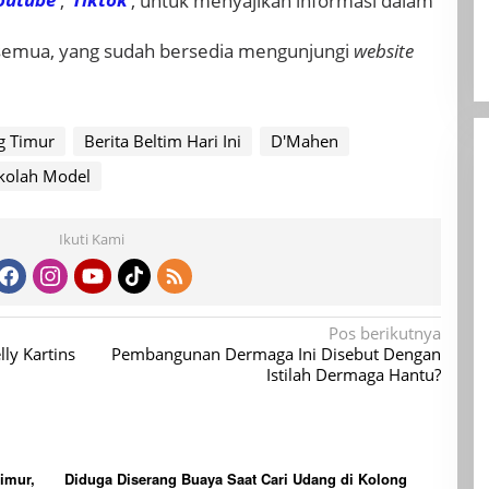
outube
,
Tiktok
, untuk menyajikan informasi dalam
 semua, yang sudah bersedia mengunjungi
website
ng Timur
Berita Beltim Hari Ini
D'Mahen
kolah Model
Ikuti Kami
Pos berikutnya
ly Kartins
Pembangunan Dermaga Ini Disebut Dengan
Istilah Dermaga Hantu?
imur,
Diduga Diserang Buaya Saat Cari Udang di Kolong