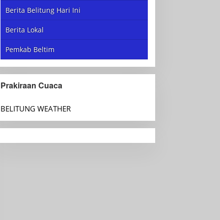
Berita Belitung Hari Ini
Berita Lokal
Pemkab Beltim
Prakiraan Cuaca
BELITUNG WEATHER