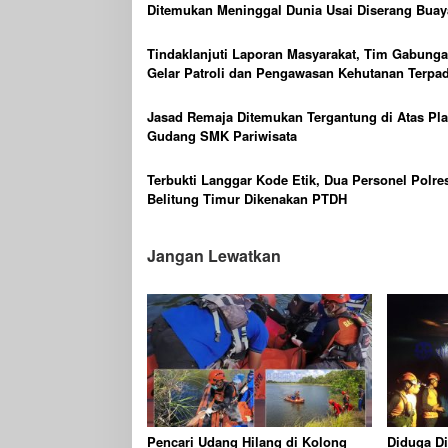
Ditemukan Meninggal Dunia Usai Diserang Buay
Muara
Tindaklanjuti Laporan Masyarakat, Tim Gabung
Gelar Patroli dan Pengawasan Kehutanan Terpad
Wilayah KPHP Gunong Duren
Jasad Remaja Ditemukan Tergantung di Atas Pla
Gudang SMK Pariwisata
Terbukti Langgar Kode Etik, Dua Personel Polre
Belitung Timur Dikenakan PTDH
Jangan Lewatkan
Pencari Udang Hilang di Kolong
Diduga Di