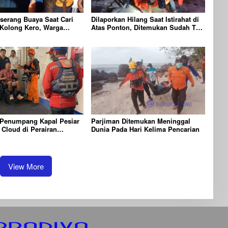
serang Buaya Saat Cari
Dilaporkan Hilang Saat Istirahat di
 Kolong Kero, Warga
Atas Ponton, Ditemukan Sudah Tak
Timur Dilaporkan Hilang
Bernyawa
 Penumpang Kapal Pesiar
Parjiman Ditemukan Meninggal
 Cloud di Perairan
Dunia Pada Hari Kelima Pencarian
View More