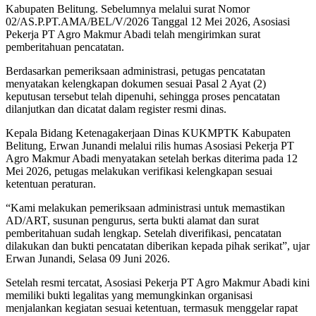
Kabupaten Belitung. Sebelumnya melalui surat Nomor
02/AS.P.PT.AMA/BEL/V/2026 Tanggal 12 Mei 2026, Asosiasi
Pekerja PT Agro Makmur Abadi telah mengirimkan surat
pemberitahuan pencatatan.
Berdasarkan pemeriksaan administrasi, petugas pencatatan
menyatakan kelengkapan dokumen sesuai Pasal 2 Ayat (2)
keputusan tersebut telah dipenuhi, sehingga proses pencatatan
dilanjutkan dan dicatat dalam register resmi dinas.
Kepala Bidang Ketenagakerjaan Dinas KUKMPTK Kabupaten
Belitung, Erwan Junandi melalui rilis humas Asosiasi Pekerja PT
Agro Makmur Abadi menyatakan setelah berkas diterima pada 12
Mei 2026, petugas melakukan verifikasi kelengkapan sesuai
ketentuan peraturan.
“Kami melakukan pemeriksaan administrasi untuk memastikan
AD/ART, susunan pengurus, serta bukti alamat dan surat
pemberitahuan sudah lengkap. Setelah diverifikasi, pencatatan
dilakukan dan bukti pencatatan diberikan kepada pihak serikat”, ujar
Erwan Junandi, Selasa 09 Juni 2026.
Setelah resmi tercatat, Asosiasi Pekerja PT Agro Makmur Abadi kini
memiliki bukti legalitas yang memungkinkan organisasi
menjalankan kegiatan sesuai ketentuan, termasuk menggelar rapat