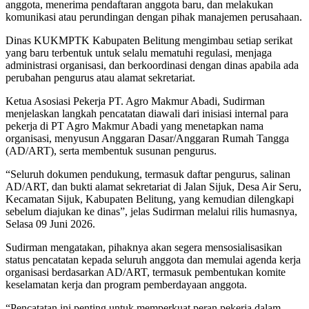
anggota, menerima pendaftaran anggota baru, dan melakukan
komunikasi atau perundingan dengan pihak manajemen perusahaan.
Dinas KUKMPTK Kabupaten Belitung mengimbau setiap serikat
yang baru terbentuk untuk selalu mematuhi regulasi, menjaga
administrasi organisasi, dan berkoordinasi dengan dinas apabila ada
perubahan pengurus atau alamat sekretariat.
Ketua Asosiasi Pekerja PT. Agro Makmur Abadi, Sudirman
menjelaskan langkah pencatatan diawali dari inisiasi internal para
pekerja di PT Agro Makmur Abadi yang menetapkan nama
organisasi, menyusun Anggaran Dasar/Anggaran Rumah Tangga
(AD/ART), serta membentuk susunan pengurus.
“Seluruh dokumen pendukung, termasuk daftar pengurus, salinan
AD/ART, dan bukti alamat sekretariat di Jalan Sijuk, Desa Air Seru,
Kecamatan Sijuk, Kabupaten Belitung, yang kemudian dilengkapi
sebelum diajukan ke dinas”, jelas Sudirman melalui rilis humasnya,
Selasa 09 Juni 2026.
Sudirman mengatakan, pihaknya akan segera mensosialisasikan
status pencatatan kepada seluruh anggota dan memulai agenda kerja
organisasi berdasarkan AD/ART, termasuk pembentukan komite
keselamatan kerja dan program pemberdayaan anggota.
“Pencatatan ini penting untuk memperkuat peran pekerja dalam