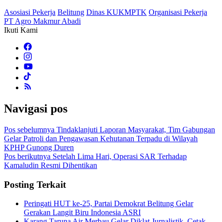
Asosiasi Pekerja
Belitung
Dinas KUKMPTK
Organisasi Pekerja
PT Agro Makmur Abadi
Ikuti Kami
Navigasi pos
Pos sebelumnya
Tindaklanjuti Laporan Masyarakat, Tim Gabungan
Gelar Patroli dan Pengawasan Kehutanan Terpadu di Wilayah
KPHP Gunong Duren
Pos berikutnya
Setelah Lima Hari, Operasi SAR Terhadap
Kamaludin Resmi Dihentikan
Posting Terkait
Peringati HUT ke-25, Partai Demokrat Belitung Gelar
Gerakan Langit Biru Indonesia ASRI
Karang Taruna Air Merbau Gelar Diklat Jurnalistik, Cetak