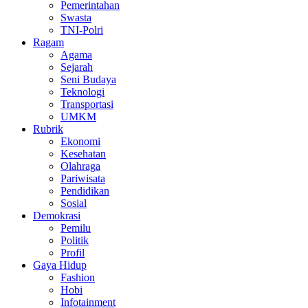
Pemerintahan
Swasta
TNI-Polri
Ragam
Agama
Sejarah
Seni Budaya
Teknologi
Transportasi
UMKM
Rubrik
Ekonomi
Kesehatan
Olahraga
Pariwisata
Pendidikan
Sosial
Demokrasi
Pemilu
Politik
Profil
Gaya Hidup
Fashion
Hobi
Infotainment