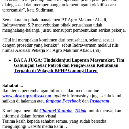
dialog sosial dan memperjuangkan kepentingan kolektif secara
terorganisir”, kata Sudirman.
Sementara itu pihak manajemen PT Agro Makmur Abadi,
Indrawarman S.P menyebutkan pihak perusahaan tidak
menghalang-halangi, justru mensuport pembentukan serikat pekerja.
“Hal ini merupakan komitmen dari perusahaan, selama sesuai
dengan prosedur yang berlaku”, sebut Indrawarman melalui rilis
humas Asosiasi Pekerja PT Agro Makmur Abadi. (
rel
)
BACA JUGA:
Tindaklanjuti Laporan Masyarakat, Tim
Gabungan Gelar Patroli dan Pengawasan Kehutanan
Terpadu di Wilayah KPHP Gunong Duren
Sahabat
...
Ikuti terus perkembangan informasi dari media online
www.aksarapradiva.com
,
update
informasinya juga selalu kami
sajikan di halaman atau
fanpage
Facebook
dan
Instagram
...
Kami juga memiliki
Channel Youtube
,
Tiktok
, untuk menyajikan
informasi dalam format visual ...
Terima kasih kepada sahabat semua, yang sudah bersedia
mengunjungi
website
media kami …