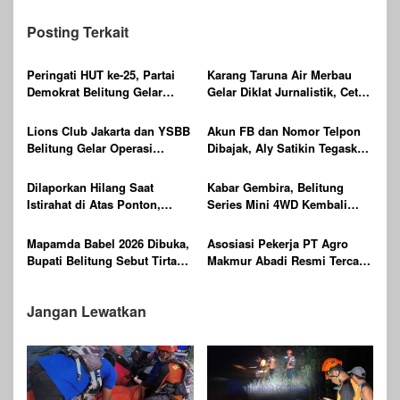
Posting Terkait
Peringati HUT ke-25, Partai
Karang Taruna Air Merbau
Demokrat Belitung Gelar
Gelar Diklat Jurnalistik, Cetak
Gerakan Langit Biru
Generasi Muda Melek Media
Indonesia ASRI
Digital
Lions Club Jakarta dan YSBB
Akun FB dan Nomor Telpon
Belitung Gelar Operasi
Dibajak, Aly Satikin Tegaskan
Katarak Gratis Berteknologi
itu Penipuan
Laser, Targetkan 100 Peserta
Dilaporkan Hilang Saat
Kabar Gembira, Belitung
Istirahat di Atas Ponton,
Series Mini 4WD Kembali
Ditemukan Sudah Tak
Digelar
Bernyawa
Mapamda Babel 2026 Dibuka,
Asosiasi Pekerja PT Agro
Bupati Belitung Sebut Tirta
Makmur Abadi Resmi Tercatat
Batu Mentas Harus Mandiri
di Dinas KUKMPTK Belitung
Jangan Lewatkan