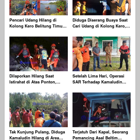
Pencari Udang Hilang di
Diduga Diserang Buaya Saat
Kolong Kero Belitung Timur,
Cari Udang di Kolong Kero,
Ditemukan Meninggal Dunia
Warga Belitung Timur
Usai Diserang Buaya Muara
Dilaporkan Hilang
Dilaporkan Hilang Saat
Setelah Lima Hari, Operasi
Istirahat di Atas Ponton,
SAR Terhadap Kamaludin
Ditemukan Sudah Tak
Resmi Dihentikan
Bernyawa
Tak Kunjung Pulang, Diduga
Terjatuh Dari Kapal, Seorang
Kamaludin Hilang di Area
Pemancing Asal Beltim