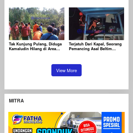
Ditemukan Sudah Tak
Resmi Dihentikan
Bernyawa
Tak Kunjung Pulang, Diduga
Terjatuh Dari Kapal, Seorang
Kamaludin Hilang di Area
Pemancing Asal Beltim
Kebun Miliknya
Dalam Pencarian Tim SAR
Gabungan
View More
MITRA