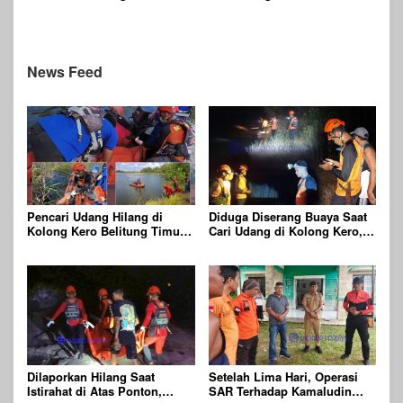
Kebun Miliknya
Dalam Pencarian Tim SAR
Gabungan
News Feed
Pencari Udang Hilang di
Diduga Diserang Buaya Saat
Kolong Kero Belitung Timur,
Cari Udang di Kolong Kero,
Ditemukan Meninggal Dunia
Warga Belitung Timur
Usai Diserang Buaya Muara
Dilaporkan Hilang
Dilaporkan Hilang Saat
Setelah Lima Hari, Operasi
Istirahat di Atas Ponton,
SAR Terhadap Kamaludin