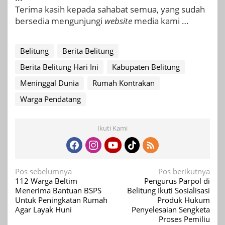
Terima kasih kepada sahabat semua, yang sudah
bersedia mengunjungi
website
media kami …
Belitung
Berita Belitung
Berita Belitung Hari Ini
Kabupaten Belitung
Meninggal Dunia
Rumah Kontrakan
Warga Pendatang
Ikuti Kami
Navigasi
Pos sebelumnya
Pos berikutnya
112 Warga Beltim
Pengurus Parpol di
pos
Menerima Bantuan BSPS
Belitung Ikuti Sosialisasi
Untuk Peningkatan Rumah
Produk Hukum
Agar Layak Huni
Penyelesaian Sengketa
Proses Pemiliu