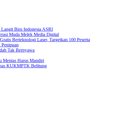
 Langit Biru Indonesia ASRI
nerasi Muda Melek Media Digital
ratis Berteknologi Laser, Targetkan 100 Peserta
u Penipuan
Sudah Tak Bernyawa
tu Mentas Harus Mandiri
 Dinas KUKMPTK Belitung