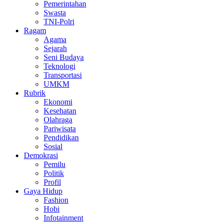
Pemerintahan
Swasta
TNI-Polri
Ragam
Agama
Sejarah
Seni Budaya
Teknologi
Transportasi
UMKM
Rubrik
Ekonomi
Kesehatan
Olahraga
Pariwisata
Pendidikan
Sosial
Demokrasi
Pemilu
Politik
Profil
Gaya Hidup
Fashion
Hobi
Infotainment