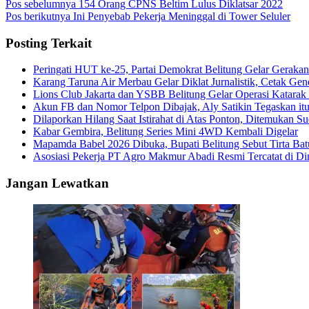
Pos sebelumnya
154 Orang CPNS Beltim Lulus Diklatsar 2022
Pos berikutnya
Ini Penyebab Pekerja Meninggal di Tower Seluler
Posting Terkait
Peringati HUT ke-25, Partai Demokrat Belitung Gelar Gerakan
Karang Taruna Air Merbau Gelar Diklat Jurnalistik, Cetak Ge
Lions Club Jakarta dan YSBB Belitung Gelar Operasi Katarak G
Akun FB dan Nomor Telpon Dibajak, Aly Satikin Tegaskan it
Dilaporkan Hilang Saat Istirahat di Atas Ponton, Ditemukan 
Kabar Gembira, Belitung Series Mini 4WD Kembali Digelar
Mapamda Babel 2026 Dibuka, Bupati Belitung Sebut Tirta Ba
Asosiasi Pekerja PT Agro Makmur Abadi Resmi Tercatat di
Jangan Lewatkan