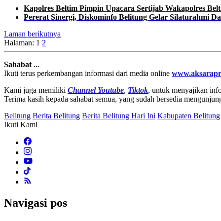
Kapolres Beltim Pimpin Upacara Sertijab Wakapolres Bel
Pererat Sinergi, Diskominfo Belitung Gelar Silaturahmi
Laman berikutnya
Halaman:
1
2
Sahabat
...
Ikuti terus perkembangan informasi dari media online
www.aksarapr
Kami juga memiliki
Channel Youtube
,
Tiktok
, untuk menyajikan info
Terima kasih kepada sahabat semua, yang sudah bersedia mengunjun
Belitung
Berita Belitung
Berita Belitung Hari Ini
Kabupaten Belitung
Ikuti Kami
Navigasi pos