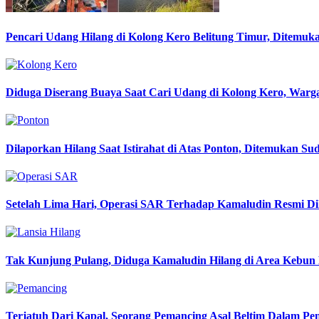
Pencari Udang Hilang di Kolong Kero Belitung Timur, Ditemu
Diduga Diserang Buaya Saat Cari Udang di Kolong Kero, Warga
Dilaporkan Hilang Saat Istirahat di Atas Ponton, Ditemukan S
Setelah Lima Hari, Operasi SAR Terhadap Kamaludin Resmi Di
Tak Kunjung Pulang, Diduga Kamaludin Hilang di Area Kebun 
Terjatuh Dari Kapal, Seorang Pemancing Asal Beltim Dalam 