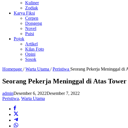
Kuliner
Zodiak
Karya Fiksi
Cerpen
Dongeng
Novel
Puisi
Pojok
Artikel
Kilas Foto
Opini
Sosok
Homepage
/
Warta Utama
/
Peristiwa
Seorang Pekerja Meninggal di A
Seorang Pekerja Meninggal di Atas Tower 
admin
Desember 6, 2022
Desember 7, 2022
Peristiwa
,
Warta Utama