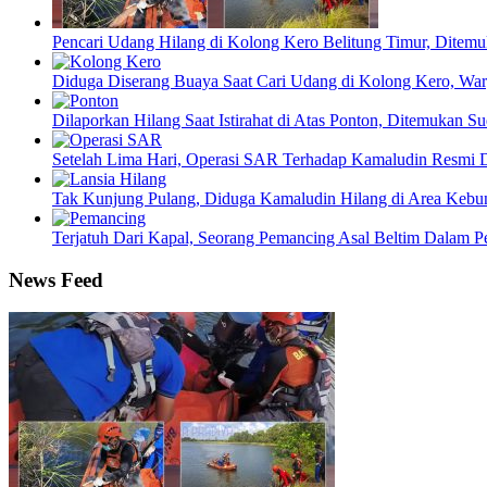
Pencari Udang Hilang di Kolong Kero Belitung Timur, Ditem
Diduga Diserang Buaya Saat Cari Udang di Kolong Kero, War
Dilaporkan Hilang Saat Istirahat di Atas Ponton, Ditemukan 
Setelah Lima Hari, Operasi SAR Terhadap Kamaludin Resmi D
Tak Kunjung Pulang, Diduga Kamaludin Hilang di Area Kebu
Terjatuh Dari Kapal, Seorang Pemancing Asal Beltim Dalam
News Feed