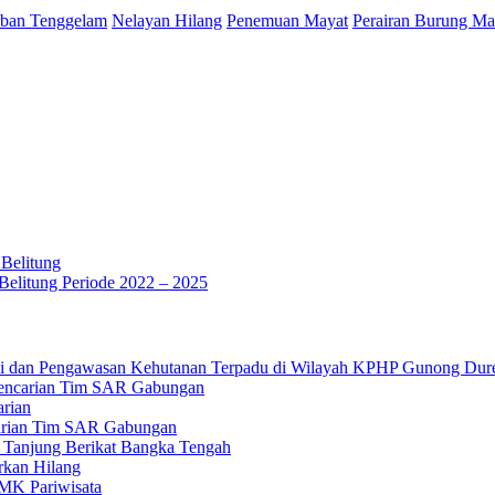
ban Tenggelam
Nelayan Hilang
Penemuan Mayat
Perairan Burung Ma
Belitung
elitung Periode 2022 – 2025
roli dan Pengawasan Kehutanan Terpadu di Wilayah KPHP Gunong Dur
 Pencarian Tim SAR Gabungan
rian
carian Tim SAR Gabungan
an Tanjung Berikat Bangka Tengah
rkan Hilang
SMK Pariwisata