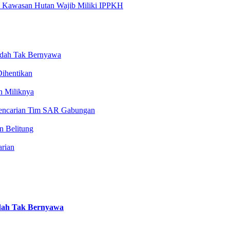
 Kawasan Hutan Wajib Miliki IPPKH
Sudah Tak Bernyawa
ihentikan
n Miliknya
 Pencarian Tim SAR Gabungan
n Belitung
rian
udah Tak Bernyawa