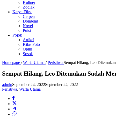
Kuliner
Zodiak
Karya Fiksi
Cerpen
Dongeng
Novel
Puisi
Pojok
Artikel
Kilas Foto
Opini
Sosok
Homepage
/
Warta Utama
/
Peristiwa
Sempat Hilang, Leo Ditemukan
Sempat Hilang, Leo Ditemukan Sudah Men
admin
September 24, 2022
September 24, 2022
Peristiwa
,
Warta Utama