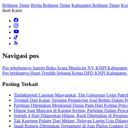
Belitung Timur
Berita Belitung Timur
Kabupaten Belitung Timur
Kor
Ikuti Kami
Navigasi pos
Pos sebelumnya
Sanem Buka Acara Musda ke XV KNPI Kabupaten 
Pos berikutnya
Husri Terpilih Sebagai Ketua DPD KNPI Kabupaten B
Posting Terkait
Tindaklanjuti Laporan Masyarakat, Tim Gabungan Gelar Pat
Terjatuh Dari Kapal, Seorang Pemancing Asal Beltim Dalam
Parjiman Ditemukan Meninggal Dunia Pada Hari Kelima Penca
Hilang Saat Mancing di Karang Kering, Parjiman Dalam Pen
Setelah 4 Hari Dilaporkan Hilang, Rusli Ditemukan di Perair
Tak Kunjung Pulang Dari Melaut, Nelayan Lanjut Usia Dilapo
Jasad Remaja Ditemukan Tergantung di Atas Plafon Gudang 