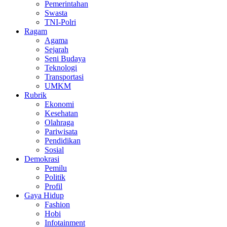
Pemerintahan
Swasta
TNI-Polri
Ragam
Agama
Sejarah
Seni Budaya
Teknologi
Transportasi
UMKM
Rubrik
Ekonomi
Kesehatan
Olahraga
Pariwisata
Pendidikan
Sosial
Demokrasi
Pemilu
Politik
Profil
Gaya Hidup
Fashion
Hobi
Infotainment