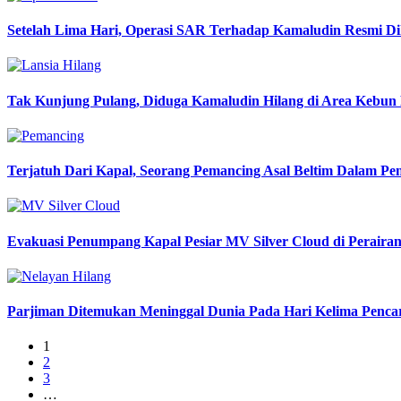
Setelah Lima Hari, Operasi SAR Terhadap Kamaludin Resmi Di
Tak Kunjung Pulang, Diduga Kamaludin Hilang di Area Kebun 
Terjatuh Dari Kapal, Seorang Pemancing Asal Beltim Dalam 
Evakuasi Penumpang Kapal Pesiar MV Silver Cloud di Perairan
Parjiman Ditemukan Meninggal Dunia Pada Hari Kelima Penca
1
2
3
…