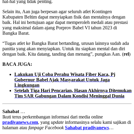
hal-hal yang tidak penting.
Selain itu, Aan juga berpesan agar seluruh atlet Kontingen
Kabupaten Beltim dapat menyiapkan fisik dan mentalnya dengan
baik. Hal ini bertujuan agar dapat memperoleh medali atau prestasi
yang maksimal dalam ajang Porprov Babel VI tahun 2023 di
Bangka Barat.
“Tugas atlet ke Bangka Barat bertanding, urusan lainnya sudah ada
panitia yang akan menyiapkan. Untuk itu siapkan mental dan diri
dengan baik. Kita datang, tanding dan menang”, pungkas Aan. (
rel
)
BACA JUGA:
Lakukan Uji Coba Perahu Wisata Fiber Kaca, Pj
Gubernur Babel Ajak Masyarakat Untuk Jaga
Lingkungan
Setelah Tiga Hari Pencarian, Hasan Akhirnya Ditemukan
Tim SAR Gabungan Dalam Kondisi Meninggal Dunia
Sahabat
…
Ikuti terus perkembangan informasi dari media online
pradivanews.com
, yang
update
informasinya selalu kami sajikan di
halaman atau
fanpage
Facebook
Sahabat pradivanews
…