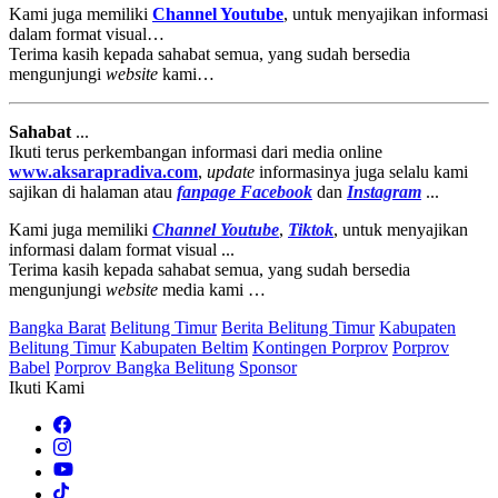
Kami juga memiliki
Channel Youtube
, untuk menyajikan informasi
dalam format visual…
Terima kasih kepada sahabat semua, yang sudah bersedia
mengunjungi
website
kami…
Sahabat
...
Ikuti terus perkembangan informasi dari media online
www.aksarapradiva.com
,
update
informasinya juga selalu kami
sajikan di halaman atau
fanpage
Facebook
dan
Instagram
...
Kami juga memiliki
Channel Youtube
,
Tiktok
, untuk menyajikan
informasi dalam format visual ...
Terima kasih kepada sahabat semua, yang sudah bersedia
mengunjungi
website
media kami …
Bangka Barat
Belitung Timur
Berita Belitung Timur
Kabupaten
Belitung Timur
Kabupaten Beltim
Kontingen Porprov
Porprov
Babel
Porprov Bangka Belitung
Sponsor
Ikuti Kami