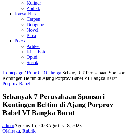
Kuliner
Zodiak
Karya Fiksi
Cerpen
Dongeng
Novel
Puisi
Pojok
Artikel
Kilas Foto
Opini
Sosok
Homepage
/
Rubrik
/
Olahraga
Sebanyak 7 Perusahaan Sponsori
Kontingen Beltim di Ajang Porprov Babel VI Bangka Barat
Porprov Babel
Sebanyak 7 Perusahaan Sponsori
Kontingen Beltim di Ajang Porprov
Babel VI Bangka Barat
admin
Agustus 15, 2023
Agustus 18, 2023
Olahraga
,
Rubrik