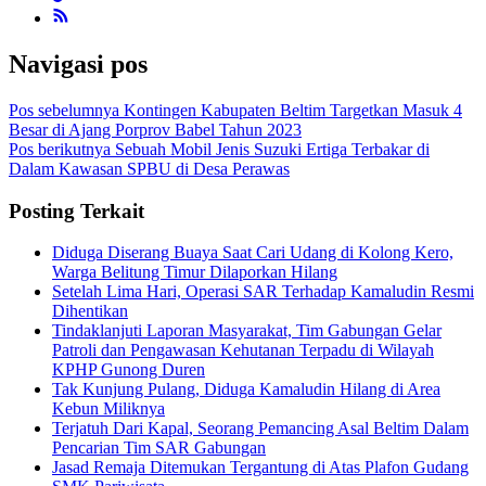
Navigasi pos
Pos sebelumnya
Kontingen Kabupaten Beltim Targetkan Masuk 4
Besar di Ajang Porprov Babel Tahun 2023
Pos berikutnya
Sebuah Mobil Jenis Suzuki Ertiga Terbakar di
Dalam Kawasan SPBU di Desa Perawas
Posting Terkait
Diduga Diserang Buaya Saat Cari Udang di Kolong Kero,
Warga Belitung Timur Dilaporkan Hilang
Setelah Lima Hari, Operasi SAR Terhadap Kamaludin Resmi
Dihentikan
Tindaklanjuti Laporan Masyarakat, Tim Gabungan Gelar
Patroli dan Pengawasan Kehutanan Terpadu di Wilayah
KPHP Gunong Duren
Tak Kunjung Pulang, Diduga Kamaludin Hilang di Area
Kebun Miliknya
Terjatuh Dari Kapal, Seorang Pemancing Asal Beltim Dalam
Pencarian Tim SAR Gabungan
Jasad Remaja Ditemukan Tergantung di Atas Plafon Gudang