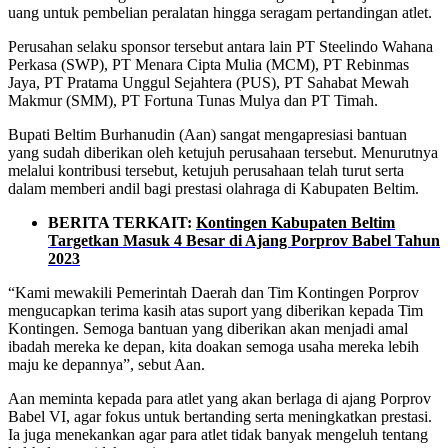
uang untuk pembelian peralatan hingga seragam pertandingan atlet.
Perusahan selaku sponsor tersebut antara lain PT Steelindo Wahana
Perkasa (SWP), PT Menara Cipta Mulia (MCM), PT Rebinmas
Jaya, PT Pratama Unggul Sejahtera (PUS), PT Sahabat Mewah
Makmur (SMM), PT Fortuna Tunas Mulya dan PT Timah.
Bupati Beltim Burhanudin (Aan) sangat mengapresiasi bantuan
yang sudah diberikan oleh ketujuh perusahaan tersebut. Menurutnya
melalui kontribusi tersebut, ketujuh perusahaan telah turut serta
dalam memberi andil bagi prestasi olahraga di Kabupaten Beltim.
BERITA TERKAIT:
Kontingen Kabupaten Beltim
Targetkan Masuk 4 Besar di Ajang Porprov Babel Tahun
2023
“Kami mewakili Pemerintah Daerah dan Tim Kontingen Porprov
mengucapkan terima kasih atas suport yang diberikan kepada Tim
Kontingen. Semoga bantuan yang diberikan akan menjadi amal
ibadah mereka ke depan, kita doakan semoga usaha mereka lebih
maju ke depannya”, sebut Aan.
Aan meminta kepada para atlet yang akan berlaga di ajang Porprov
Babel VI, agar fokus untuk bertanding serta meningkatkan prestasi.
Ia juga menekankan agar para atlet tidak banyak mengeluh tentang