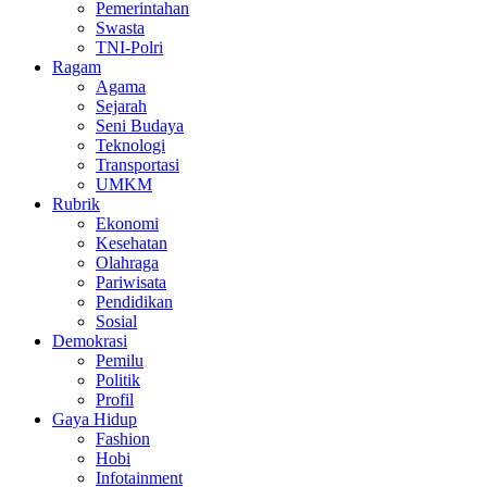
Pemerintahan
Swasta
TNI-Polri
Ragam
Agama
Sejarah
Seni Budaya
Teknologi
Transportasi
UMKM
Rubrik
Ekonomi
Kesehatan
Olahraga
Pariwisata
Pendidikan
Sosial
Demokrasi
Pemilu
Politik
Profil
Gaya Hidup
Fashion
Hobi
Infotainment