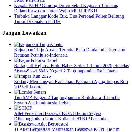
SMK Pariwisata
Kepala KPHP Gunong Duren Sebut Kegiatan Tambang
Dalam Kawasan Hutan Wajib Miliki IPPKH
Terbukti Langgar Kode Etik, Dua Personel Polres Belitung
Timur Dikenakan PTDH
Jangan Lewatkan
Kejuaraan Tinju Amatir Terbuka Piala Danlanud, Targetkan
Ratusan Petinju se-Indonesia
Berlaga di Kejurda Forki Babel Series 1 Tahun 2026, Sebelas
Siswa-Siswi SMA Negeri 2 Tanjungpandan Raih Juara
Endang Meidiansyah Raih Juara Kedua di Ajang Imipas Run
2025 di Jakarta
Tim SMA Negeri 2 Tanjungpandan Raih Juara II Lomba
Senam Anak Indonesia Hebat
Atlet Penerima Beasiswa KONI Beltim Segera
Diberangkatkan Untuk Kuliah di STKIP Pasundan
11 Atlet Berprestasi Manfaatkan Beasiswa KONI Beltim