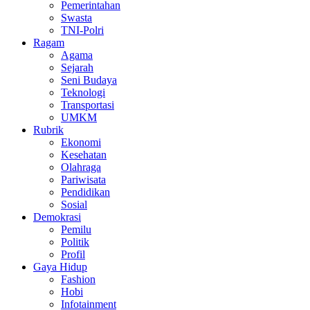
Pemerintahan
Swasta
TNI-Polri
Ragam
Agama
Sejarah
Seni Budaya
Teknologi
Transportasi
UMKM
Rubrik
Ekonomi
Kesehatan
Olahraga
Pariwisata
Pendidikan
Sosial
Demokrasi
Pemilu
Politik
Profil
Gaya Hidup
Fashion
Hobi
Infotainment