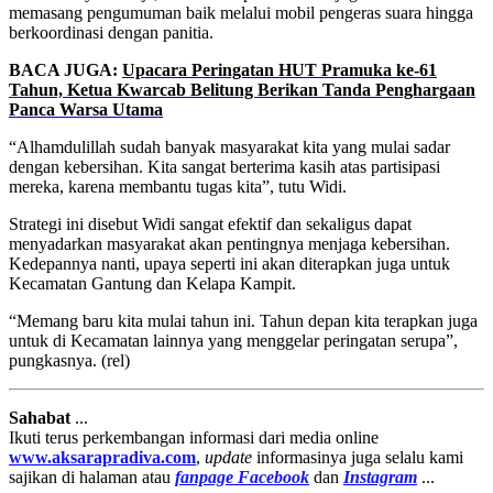
memasang pengumuman baik melalui mobil pengeras suara hingga
berkoordinasi dengan panitia.
BACA JUGA:
Upacara Peringatan HUT Pramuka ke-61
Tahun, Ketua Kwarcab Belitung Berikan Tanda Penghargaan
Panca Warsa Utama
“Alhamdulillah sudah banyak masyarakat kita yang mulai sadar
dengan kebersihan. Kita sangat berterima kasih atas partisipasi
mereka, karena membantu tugas kita”, tutu Widi.
Strategi ini disebut Widi sangat efektif dan sekaligus dapat
menyadarkan masyarakat akan pentingnya menjaga kebersihan.
Kedepannya nanti, upaya seperti ini akan diterapkan juga untuk
Kecamatan Gantung dan Kelapa Kampit.
“Memang baru kita mulai tahun ini. Tahun depan kita terapkan juga
untuk di Kecamatan lainnya yang menggelar peringatan serupa”,
pungkasnya. (rel)
Sahabat
...
Ikuti terus perkembangan informasi dari media online
www.aksarapradiva.com
,
update
informasinya juga selalu kami
sajikan di halaman atau
fanpage
Facebook
dan
Instagram
...