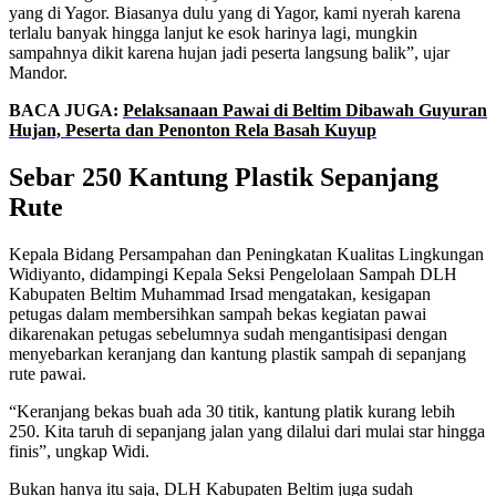
yang di Yagor. Biasanya dulu yang di Yagor, kami nyerah karena
terlalu banyak hingga lanjut ke esok harinya lagi, mungkin
sampahnya dikit karena hujan jadi peserta langsung balik”, ujar
Mandor.
BACA JUGA:
Pelaksanaan Pawai di Beltim Dibawah Guyuran
Hujan, Peserta dan Penonton Rela Basah Kuyup
Sebar 250 Kantung Plastik Sepanjang
Rute
Kepala Bidang Persampahan dan Peningkatan Kualitas Lingkungan
Widiyanto, didampingi Kepala Seksi Pengelolaan Sampah DLH
Kabupaten Beltim Muhammad Irsad mengatakan, kesigapan
petugas dalam membersihkan sampah bekas kegiatan pawai
dikarenakan petugas sebelumnya sudah mengantisipasi dengan
menyebarkan keranjang dan kantung plastik sampah di sepanjang
rute pawai.
“Keranjang bekas buah ada 30 titik, kantung platik kurang lebih
250. Kita taruh di sepanjang jalan yang dilalui dari mulai star hingga
finis”, ungkap Widi.
Bukan hanya itu saja, DLH Kabupaten Beltim juga sudah