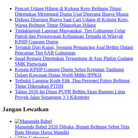
Pencari Udang Hilang di Kolong Kero Belitung Timur,
Ditemukan Meninggal Dunia Usai Diserang Buaya Muara
Diduga Diserang Buaya Saat Cari Udang di Kolong Kero,
Warga Belitung Timur Dilaporkan Hilang
Tindaklanjuti Laporan Masyarakat, Tim Gabungan Gelar
Patroli dan Pengawasan Kehutanan Terpadu di Wilayah
KPHP Gunong Duren
Terjatuh Dari Kapal, Seorang Pemancing Asal Beltim Dalam
Pencarian Tim SAR Gabungan
Jasad Remaja Ditemukan Tergantung di Atas Plafon Gudang
SMK Pariwisata
Kepala KPHP Gunong Duren Sebut Kegiatan Tambang
Dalam Kawasan Hutan Wajib Miliki IPPKH
Terbukti Langgar Kode Etik, Dua Personel Polres Belitung
Timur Dikenakan PTDH
Tahun 2026 Ini Dinas PUPR Beltim Akan Bangun Lima
Proyek Jalan Sepanjang 3,3 Kilometer
Jangan Lewatkan
Mapamda Babel 2026 Dibuka, Bupati Belitung Sebut Tirta
Batu Mentas Harus Mandiri