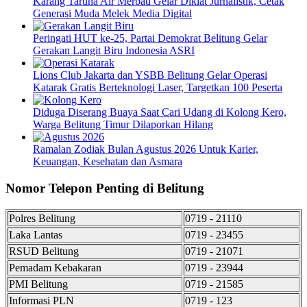
Karang Taruna Air Merbau Gelar Diklat Jurnalistik, Cetak
Generasi Muda Melek Media Digital
Peringati HUT ke-25, Partai Demokrat Belitung Gelar
Gerakan Langit Biru Indonesia ASRI
Lions Club Jakarta dan YSBB Belitung Gelar Operasi
Katarak Gratis Berteknologi Laser, Targetkan 100 Peserta
Diduga Diserang Buaya Saat Cari Udang di Kolong Kero,
Warga Belitung Timur Dilaporkan Hilang
Ramalan Zodiak Bulan Agustus 2026 Untuk Karier,
Keuangan, Kesehatan dan Asmara
Nomor Telepon Penting di Belitung
Polres Belitung
0719 - 21110
Laka Lantas
0719 - 23455
RSUD Belitung
0719 - 21071
Pemadam Kebakaran
0719 - 23944
PMI Belitung
0719 - 21585
Informasi PLN
0719 - 123