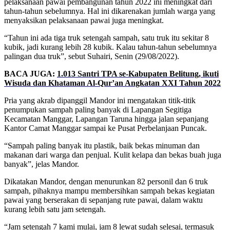
pelaksanaan pawai pembangunan tahun 2022 ini meningkat dari
tahun-tahun sebelumnya. Hal ini dikarenakan jumlah warga yang
menyaksikan pelaksanaan pawai juga meningkat.
“Tahun ini ada tiga truk setengah sampah, satu truk itu sekitar 8
kubik, jadi kurang lebih 28 kubik. Kalau tahun-tahun sebelumnya
palingan dua truk”, sebut Suhairi, Senin (29/08/2022).
BACA JUGA:
1.013 Santri TPA se-Kabupaten Belitung, ikuti
Wisuda dan Khataman Al-Qur’an Angkatan XXI Tahun 2022
Pria yang akrab dipanggil Mandor ini mengatakan titik-titik
penumpukan sampah paling banyak di Lapangan Segitiga
Kecamatan Manggar, Lapangan Taruna hingga jalan sepanjang
Kantor Camat Manggar sampai ke Pusat Perbelanjaan Puncak.
“Sampah paling banyak itu plastik, baik bekas minuman dan
makanan dari warga dan penjual. Kulit kelapa dan bekas buah juga
banyak”, jelas Mandor.
Dikatakan Mandor, dengan menurunkan 82 personil dan 6 truk
sampah, pihaknya mampu membersihkan sampah bekas kegiatan
pawai yang berserakan di sepanjang rute pawai, dalam waktu
kurang lebih satu jam setengah.
“Jam setengah 7 kami mulai, jam 8 lewat sudah selesai, termasuk