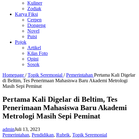
Kuliner
Zodiak
Karya Fiksi
Cerpen
Dongeng
Novel
Puisi
Pojok
Artikel
Kilas Foto
Opini
Sosok
Homepage
/
Topik Seremonial
/
Pemerintahan
Pertama Kali Digelar
di Beltim, Tes Penerimaan Mahasiswa Baru Akademi Metrologi
Masih Sepi Peminat
Pertama Kali Digelar di Beltim, Tes
Penerimaan Mahasiswa Baru Akademi
Metrologi Masih Sepi Peminat
admin
Juli 13, 2023
Pemerintahan
,
Pendidikan
,
Rubrik
,
Topik Seremonial