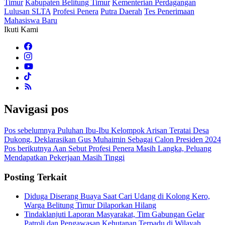
Timur
Kabupaten Belitung Timur
Kementerian Perdagangan
Lulusan SLTA
Profesi Penera
Putra Daerah
Tes Penerimaan
Mahasiswa Baru
Ikuti Kami
Navigasi pos
Pos sebelumnya
Puluhan Ibu-Ibu Kelompok Arisan Teratai Desa
Dukong, Deklarasikan Gus Muhaimin Sebagai Calon Presiden 2024
Pos berikutnya
Aan Sebut Profesi Penera Masih Langka, Peluang
Mendapatkan Pekerjaan Masih Tinggi
Posting Terkait
Diduga Diserang Buaya Saat Cari Udang di Kolong Kero,
Warga Belitung Timur Dilaporkan Hilang
Tindaklanjuti Laporan Masyarakat, Tim Gabungan Gelar
Patroli dan Pengawasan Kehutanan Terpadu di Wilayah