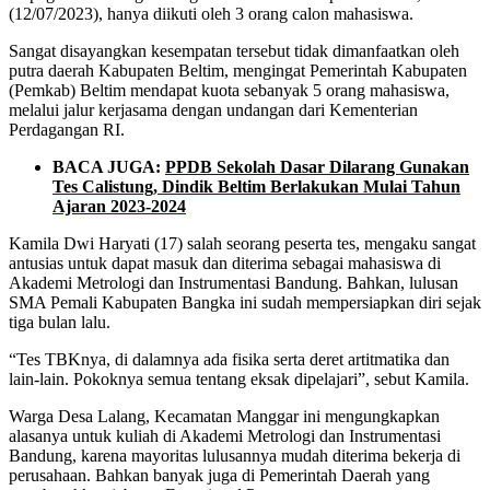
(12/07/2023), hanya diikuti oleh 3 orang calon mahasiswa.
Sangat disayangkan kesempatan tersebut tidak dimanfaatkan oleh
putra daerah Kabupaten Beltim, mengingat Pemerintah Kabupaten
(Pemkab) Beltim mendapat kuota sebanyak 5 orang mahasiswa,
melalui jalur kerjasama dengan undangan dari Kementerian
Perdagangan RI.
BACA JUGA:
PPDB Sekolah Dasar Dilarang Gunakan
Tes Calistung, Dindik Beltim Berlakukan Mulai Tahun
Ajaran 2023-2024
Kamila Dwi Haryati (17) salah seorang peserta tes, mengaku sangat
antusias untuk dapat masuk dan diterima sebagai mahasiswa di
Akademi Metrologi dan Instrumentasi Bandung. Bahkan, lulusan
SMA Pemali Kabupaten Bangka ini sudah mempersiapkan diri sejak
tiga bulan lalu.
“Tes TBKnya, di dalamnya ada fisika serta deret artitmatika dan
lain-lain. Pokoknya semua tentang eksak dipelajari”, sebut Kamila.
Warga Desa Lalang, Kecamatan Manggar ini mengungkapkan
alasanya untuk kuliah di Akademi Metrologi dan Instrumentasi
Bandung, karena mayoritas lulusannya mudah diterima bekerja di
perusahaan. Bahkan banyak juga di Pemerintah Daerah yang