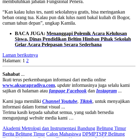
membutuhkan jabatan Fungsional Penera.
“Kan kalau lulus tes, nanti sekolahnya gratis, bisa meringankan
beban orang tua. Kalau pun dak lulus nanti bakal kuliah di Bogor,
cuman tahun depan”, ungkap Kamila.
BACA JUGA:
Menanggapi Polemik Acara Kelulusan
Siswa, Dinas Pendidikan Beltim Himbau Pihak Sekolah
Gelar Acara Pelepasan Secara Sederhana
Laman berikutnya
Halaman:
1
2
Sahabat
...
Ikuti terus perkembangan informasi dari media online
www.aksarapradiva.com
,
update
informasinya juga selalu kami
sajikan di halaman atau
fanpage
Facebook
dan
Instagram
...
Kami juga memiliki
Channel Youtube
,
Tiktok
, untuk menyajikan
informasi dalam format visual ...
Terima kasih kepada sahabat semua, yang sudah bersedia
mengunjungi
website
media kami …
Akademi Metrologi dan Instrumentasi Bandung
Belitung Timur
Berita Belitung Timur
Calon Mahasiswa
DPMPTSPP Belitung