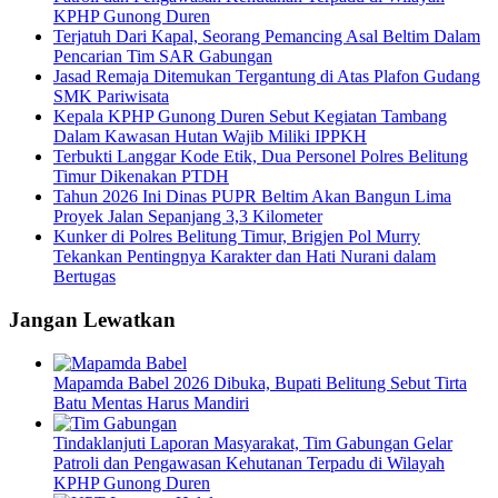
KPHP Gunong Duren
Terjatuh Dari Kapal, Seorang Pemancing Asal Beltim Dalam
Pencarian Tim SAR Gabungan
Jasad Remaja Ditemukan Tergantung di Atas Plafon Gudang
SMK Pariwisata
Kepala KPHP Gunong Duren Sebut Kegiatan Tambang
Dalam Kawasan Hutan Wajib Miliki IPPKH
Terbukti Langgar Kode Etik, Dua Personel Polres Belitung
Timur Dikenakan PTDH
Tahun 2026 Ini Dinas PUPR Beltim Akan Bangun Lima
Proyek Jalan Sepanjang 3,3 Kilometer
Kunker di Polres Belitung Timur, Brigjen Pol Murry
Tekankan Pentingnya Karakter dan Hati Nurani dalam
Bertugas
Jangan Lewatkan
Mapamda Babel 2026 Dibuka, Bupati Belitung Sebut Tirta
Batu Mentas Harus Mandiri
Tindaklanjuti Laporan Masyarakat, Tim Gabungan Gelar
Patroli dan Pengawasan Kehutanan Terpadu di Wilayah
KPHP Gunong Duren