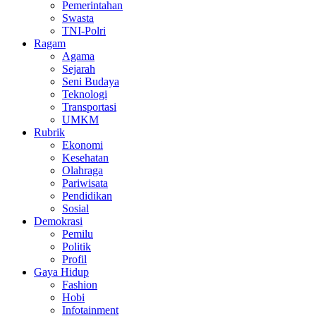
Pemerintahan
Swasta
TNI-Polri
Ragam
Agama
Sejarah
Seni Budaya
Teknologi
Transportasi
UMKM
Rubrik
Ekonomi
Kesehatan
Olahraga
Pariwisata
Pendidikan
Sosial
Demokrasi
Pemilu
Politik
Profil
Gaya Hidup
Fashion
Hobi
Infotainment