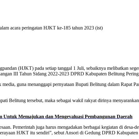
am acara peringatan HJKT ke-185 tahun 2023 (ist)
ngpandan (HJKT) pada setiap tanggal 1 Juli, sebaiknya melibatkan se
idangan III Tahun Sidang 2022-2023 DPRD Kabupaten Belitung Pering
ak media, guna menanggapi pernyataan Bupati Belitung dalam Rapat P
pati Belitung tersebut, maka sebagai wakil rakyat dirinya menyaranka
 Untuk Memajukan dan Mengevaluasi Pembangunan Daerah
edesaan. Pemerintah juga harus mengadakan berbagai kegiatan di desa-
perayaan HJKT itu sendiri”, sebut Ansori di Gedung DPRD Kabupaten B