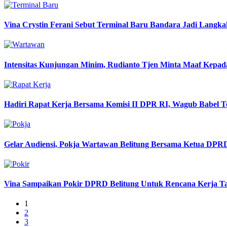
Vina Crystin Ferani Sebut Terminal Baru Bandara Jadi Langk
Intensitas Kunjungan Minim, Rudianto Tjen Minta Maaf Kepa
Hadiri Rapat Kerja Bersama Komisi II DPR RI, Wagub Babel 
Gelar Audiensi, Pokja Wartawan Belitung Bersama Ketua DPRD 
Vina Sampaikan Pokir DPRD Belitung Untuk Rencana Kerja Ta
1
2
3