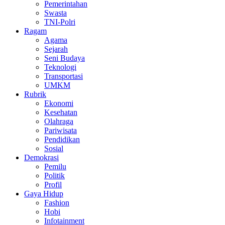
Pemerintahan
Swasta
TNI-Polri
Ragam
Agama
Sejarah
Seni Budaya
Teknologi
Transportasi
UMKM
Rubrik
Ekonomi
Kesehatan
Olahraga
Pariwisata
Pendidikan
Sosial
Demokrasi
Pemilu
Politik
Profil
Gaya Hidup
Fashion
Hobi
Infotainment