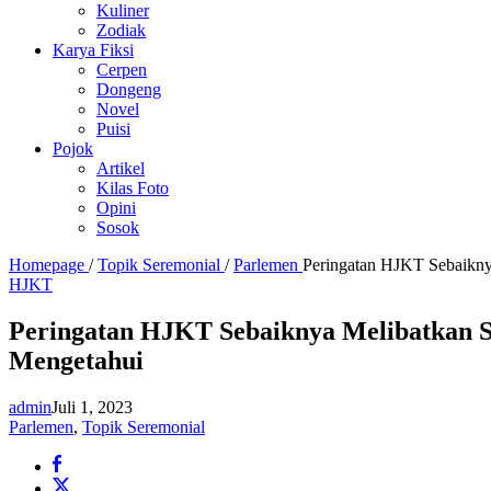
Kuliner
Zodiak
Karya Fiksi
Cerpen
Dongeng
Novel
Puisi
Pojok
Artikel
Kilas Foto
Opini
Sosok
Homepage
/
Topik Seremonial
/
Parlemen
Peringatan HJKT Sebaikny
HJKT
Peringatan HJKT Sebaiknya Melibatkan S
Mengetahui
admin
Juli 1, 2023
Parlemen
,
Topik Seremonial