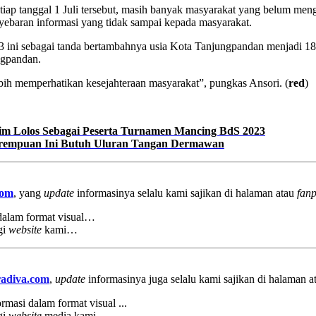
tiap tanggal 1 Juli tersebut, masih banyak masyarakat yang belum men
baran informasi yang tidak sampai kepada masyarakat.
ini sebagai tanda bertambahnya usia Kota Tanjungpandan menjadi 185
ngpandan.
bih memperhatikan kesejahteraan masyarakat”, pungkas Ansori. (
red
)
0 Tim Lolos Sebagai Peserta Turnamen Mancing BdS 2023
Perempuan Ini Butuh Uluran Tangan Dermawan
com
, yang
update
informasinya selalu kami sajikan di halaman atau
fan
 dalam format visual…
gi
website
kami…
adiva.com
,
update
informasinya juga selalu kami sajikan di halaman 
rmasi dalam format visual ...
gi
website
media kami …