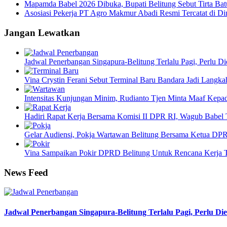
Mapamda Babel 2026 Dibuka, Bupati Belitung Sebut Tirta Ba
Asosiasi Pekerja PT Agro Makmur Abadi Resmi Tercatat di
Jangan Lewatkan
Jadwal Penerbangan Singapura-Belitung Terlalu Pagi, Perlu 
Vina Crystin Ferani Sebut Terminal Baru Bandara Jadi Langk
Intensitas Kunjungan Minim, Rudianto Tjen Minta Maaf Kepa
Hadiri Rapat Kerja Bersama Komisi II DPR RI, Wagub Babel 
Gelar Audiensi, Pokja Wartawan Belitung Bersama Ketua DPRD
Vina Sampaikan Pokir DPRD Belitung Untuk Rencana Kerja T
News Feed
Jadwal Penerbangan Singapura-Belitung Terlalu Pagi, Perlu D