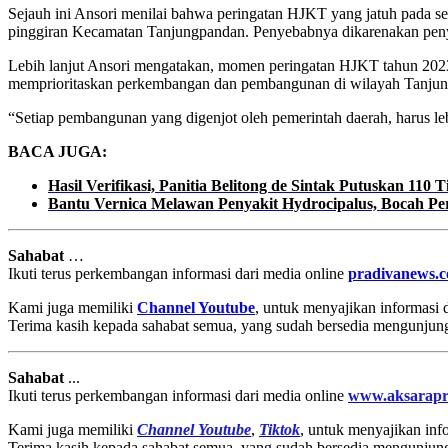
Sejauh ini Ansori menilai bahwa peringatan HJKT yang jatuh pada se
pinggiran Kecamatan Tanjungpandan. Penyebabnya dikarenakan penye
Lebih lanjut Ansori mengatakan, momen peringatan HJKT tahun 2023 
memprioritaskan perkembangan dan pembangunan di wilayah Tanju
“Setiap pembangunan yang digenjot oleh pemerintah daerah, harus le
BACA JUGA:
Hasil Verifikasi, Panitia Belitong de Sintak Putuskan 11
Bantu Vernica Melawan Penyakit Hydrocipalus, Bocah 
Sahabat
…
Ikuti terus perkembangan informasi dari media online
pradivanews.
Kami juga memiliki
Channel Youtube
, untuk menyajikan informasi
Terima kasih kepada sahabat semua, yang sudah bersedia mengunjun
Sahabat
...
Ikuti terus perkembangan informasi dari media online
www.aksarapr
Kami juga memiliki
Channel Youtube
,
Tiktok
, untuk menyajikan info
Terima kasih kepada sahabat semua, yang sudah bersedia mengunjun