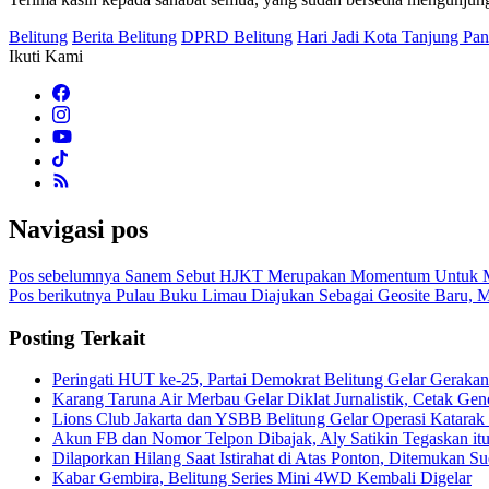
Belitung
Berita Belitung
DPRD Belitung
Hari Jadi Kota Tanjung Pa
Ikuti Kami
Navigasi pos
Pos sebelumnya
Sanem Sebut HJKT Merupakan Momentum Untuk M
Pos berikutnya
Pulau Buku Limau Diajukan Sebagai Geosite Baru, M
Posting Terkait
Peringati HUT ke-25, Partai Demokrat Belitung Gelar Gerakan
Karang Taruna Air Merbau Gelar Diklat Jurnalistik, Cetak Ge
Lions Club Jakarta dan YSBB Belitung Gelar Operasi Katarak G
Akun FB dan Nomor Telpon Dibajak, Aly Satikin Tegaskan it
Dilaporkan Hilang Saat Istirahat di Atas Ponton, Ditemukan 
Kabar Gembira, Belitung Series Mini 4WD Kembali Digelar