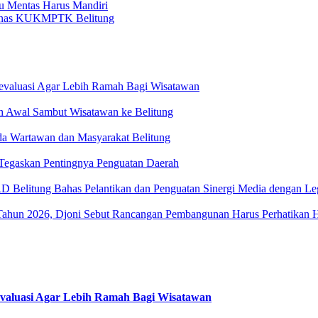
tu Mentas Harus Mandiri
 Dinas KUKMPTK Belitung
Dievaluasi Agar Lebih Ramah Bagi Wisatawan
ah Awal Sambut Wisatawan ke Belitung
da Wartawan dan Masyarakat Belitung
Tegaskan Pentingnya Penguatan Daerah
 Belitung Bahas Pelantikan dan Penguatan Sinergi Media dengan Legi
ahun 2026, Djoni Sebut Rancangan Pembangunan Harus Perhatikan H
ievaluasi Agar Lebih Ramah Bagi Wisatawan