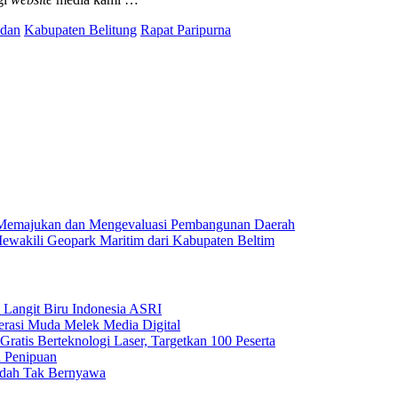
ndan
Kabupaten Belitung
Rapat Paripurna
emajukan dan Mengevaluasi Pembangunan Daerah
ewakili Geopark Maritim dari Kabupaten Beltim
 Langit Biru Indonesia ASRI
nerasi Muda Melek Media Digital
ratis Berteknologi Laser, Targetkan 100 Peserta
u Penipuan
Sudah Tak Bernyawa