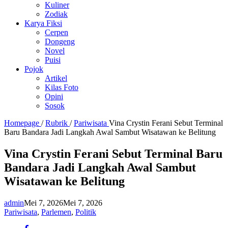
Kuliner
Zodiak
Karya Fiksi
Cerpen
Dongeng
Novel
Puisi
Pojok
Artikel
Kilas Foto
Opini
Sosok
Homepage
/
Rubrik
/
Pariwisata
Vina Crystin Ferani Sebut Terminal
Baru Bandara Jadi Langkah Awal Sambut Wisatawan ke Belitung
Vina Crystin Ferani Sebut Terminal Baru
Bandara Jadi Langkah Awal Sambut
Wisatawan ke Belitung
admin
Mei 7, 2026
Mei 7, 2026
Pariwisata
,
Parlemen
,
Politik