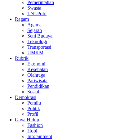
Pemerintahan
Swasta
TNI-Polri
Ragam
Agama
Sejarah
Seni Budaya
Teknologi
Transportasi
UMKM
Rubrik
Ekonomi
Kesehatan
Olahraga
Pariwisata
Pendidikan
Sosial
Demokrasi
Pemilu
Politik
Profil
Gaya Hidup
Fashion
Hobi
Infotainment