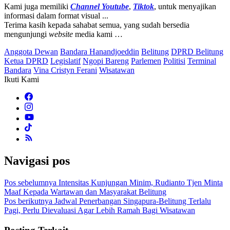
Kami juga memiliki
Channel Youtube
,
Tiktok
, untuk menyajikan
informasi dalam format visual ...
Terima kasih kepada sahabat semua, yang sudah bersedia
mengunjungi
website
media kami …
Anggota Dewan
Bandara Hanandjoeddin
Belitung
DPRD Belitung
Ketua DPRD
Legislatif
Ngopi Bareng
Parlemen
Politisi
Terminal
Bandara
Vina Cristyn Ferani
Wisatawan
Ikuti Kami
Navigasi pos
Pos sebelumnya
Intensitas Kunjungan Minim, Rudianto Tjen Minta
Maaf Kepada Wartawan dan Masyarakat Belitung
Pos berikutnya
Jadwal Penerbangan Singapura-Belitung Terlalu
Pagi, Perlu Dievaluasi Agar Lebih Ramah Bagi Wisatawan