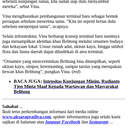
sebelum kunjungan ramai, kita sudah siap dulu menyambut
mereka”, sebut Vina.
Vina mengibaratkan pembangunan terminal baru sebagai bentuk
persiapan sebelum menerima tamu. “Kita ini seperti berias dulu
sebelum menjemput tamu”, ucapnya.
Selain infrastruktur, Vina berharap konsep terminal baru nantinya
juga menampilkan identitas khas Belitung melalui ornamen budaya
dan kekayaan lokal. Unsur rumah adat, ukiran kayu, hingga simbol
flora dan fauna daerah dapat dihadirkan di area terminal.
“Ornamen yang mencerminkan Belitung bisa ditampilkan, seperti
ukiran kayu, simpor, keremunting, sampai tarsius yang merupakan
hewan khas Belitung”, pungkas Vina. (
red
)
BACA JUGA:
Intensitas Kunjungan Minim, Rudianto
Tjen Minta Maaf Kepada Wartawan dan Masyarakat
Belitung
Sahabat
...
Ikuti terus perkembangan informasi dari media online
www.aksarapradiva.com
,
update
informasinya juga selalu kami
sajikan di halaman atau
fanpage
Facebook
dan
Instagram
...