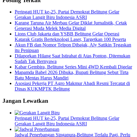
Posting Terkait
Peringati HUT ke-25, Partai Demokrat Belitung Gelar
Gerakan Langit Biru Indonesia ASRI
Karang Taruna Air Merbau Gelar Diklat Jurnalistik, Cetak
Generasi Muda Melek Media Digital
Lions Club Jakarta dan YSBB Belitung Gelar Operasi
Katarak Gratis Berteknologi Laser, Targetkan 100 Peserta
Akun FB dan Nomor Telpon Dibajak, Aly Satikin Tegaskan
itu Penipuan
Dilaporkan Hilang Saat Istirahat di Atas Ponton, Ditemukan
Sudah Tak Bernyawa
Kabar Gembira, Belitung Series Mini 4WD Kembali Digelar
Mapamda Babel 2026 Dibuka, Bupati Belitung Sebut Tirta
Batu Mentas Harus Mandiri
Asosiasi Pekerja PT Agro Makmur Abadi Resmi Tercatat di
Dinas KUKMPTK Belitung
Jangan Lewatkan
Peringati HUT ke-25, Partai Demokrat Belitung Gelar
Gerakan Langit Biru Indonesia ASRI
Jadwal Penerbangan Singapura-Belitung Terlalu Pagi, Perlu