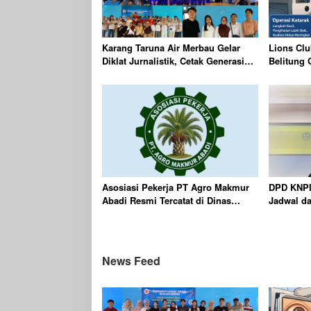
Karang Taruna Air Merbau Gelar
Lions Clu
Diklat Jurnalistik, Cetak Generasi
Belitung 
Muda Melek Media Digital
Gratis Be
Targetkan
Asosiasi Pekerja PT Agro Makmur
DPD KNPI
Abadi Resmi Tercatat di Dinas
Jadwal d
KUKMPTK Belitung
Tahun 20
News Feed