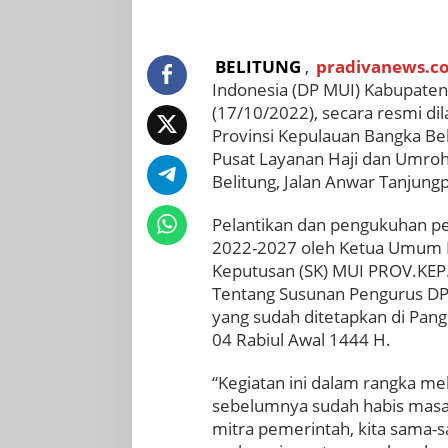
BELITUNG
,
pradivanews.c
Indonesia (DP MUI) Kabupaten
(17/10/2022), secara resmi d
Provinsi Kepulauan Bangka Bel
Pusat Layanan Haji dan Umro
Belitung, Jalan Anwar Tanjung
Pelantikan dan pengukuhan p
2022-2027 oleh Ketua Umum DP
Keputusan (SK) MUI PROV.KEP
Tentang Susunan Pengurus DP
yang sudah ditetapkan di Pan
04 Rabiul Awal 1444 H.
“Kegiatan ini dalam rangka m
sebelumnya sudah habis masa 
mitra pemerintah, kita sama