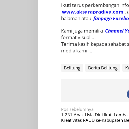
Ikuti terus perkembangan info
www.aksarapradiva.com
,
halaman atau
fanpage
Faceb
Kami juga memiliki
Channel Y
format visual ...
Terima kasih kepada sahabat
media kami …
Belitung
Berita Belitung
K
Navigasi
Pos sebelumnya
1.231 Anak Usia Dini Ikuti Lomba
pos
Kreativitas PAUD se-Kabupaten Be