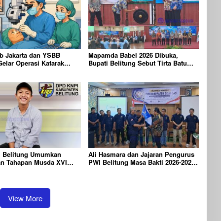
b Jakarta dan YSBB
Mapamda Babel 2026 Dibuka,
Gelar Operasi Katarak
Bupati Belitung Sebut Tirta Batu
rteknologi Laser,
Mentas Harus Mandiri
 100 Peserta
 Belitung Umumkan
Ali Hasmara dan Jajaran Pengurus
an Tahapan Musda XVI
PWI Belitung Masa Bakti 2026-2029
26
Resmi Dilantik
View More