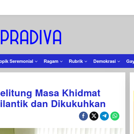
opik Seremonial
Ragam
Rubrik
Demokrasi
Gay
elitung Masa Khidmat
ilantik dan Dikukuhkan