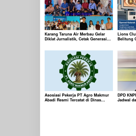
Karang Taruna Air Merbau Gelar
Lions Clu
Diklat Jurnalistik, Cetak Generasi
Belitung 
Muda Melek Media Digital
Gratis Be
Targetkan
Asosiasi Pekerja PT Agro Makmur
DPD KNPI
Abadi Resmi Tercatat di Dinas
Jadwal d
KUKMPTK Belitung
Tahun 20