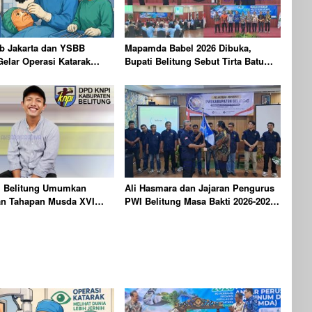
b Jakarta dan YSBB
Mapamda Babel 2026 Dibuka,
Gelar Operasi Katarak
Bupati Belitung Sebut Tirta Batu
rteknologi Laser,
Mentas Harus Mandiri
 100 Peserta
 Belitung Umumkan
Ali Hasmara dan Jajaran Pengurus
an Tahapan Musda XVI
PWI Belitung Masa Bakti 2026-2029
26
Resmi Dilantik