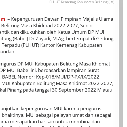
PLHUT Kemenag Kabupaten Belitung (ist)
om
– Kepengurusan Dewan Pimpinan Majelis Ulama
 Belitung Masa Khidmad 2022-2027, Senin
ilantik dan dikukuhkan oleh Ketua Umum DP MUI
itung (Babel) Dr Zayadi, M.Ag, bertempat di Gedung
h Terpadu (PLHUT) Kantor Kemenag Kabupaten
pandan.
engurus DP MUI Kabupaten Belitung Masa Khidmat
 MUI Babel ini, berdasarkan lampiran Surat
. BABEL Nomor: Kep-018/MUI/DP-PX/IX/2022
 MUI Kabupaten Belitung Masa Khidmat 2022-2027,
gkal Pinang pada tanggal 30 September 2022 M atau
elanjutkan kepengurusan MUI karena pengurus
bhaktinya. MUI sebagai pelayan umat dan sebagai
-sama merapatkan barisan untuk membina dan