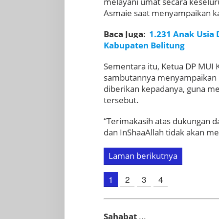
melayani umat secara keseluru
Asmaie saat menyampaikan k
Baca Juga:
1.231 Anak Usia 
Kabupaten Belitung
Sementara itu, Ketua DP MUI 
sambutannya menyampaikan un
diberikan kepadanya, guna me
tersebut.
“Terimakasih atas dukungan d
dan InShaaAllah tidak akan men
Laman berikutnya
1
2
3
4
Sahabat
...