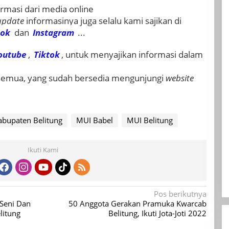
rmasi dari media online
update
informasinya juga selalu kami sajikan di
ook
dan
Instagram
...
outube
,
Tiktok
, untuk menyajikan informasi dalam
 semua, yang sudah bersedia mengunjungi
website
abupaten Belitung
MUI Babel
MUI Belitung
Ikuti Kami
Pos berikutnya
 Seni Dan
50 Anggota Gerakan Pramuka Kwarcab
litung
Belitung, Ikuti Jota-Joti 2022