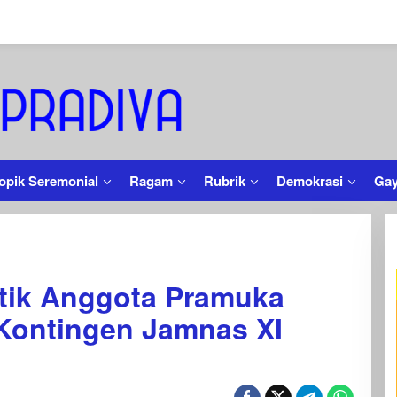
opik Seremonial
Ragam
Rubrik
Demokrasi
Gay
ab
tik Anggota Pramuka
ta
uka
Kontingen Jamnas XI
a
ngen
s