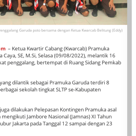
enggalang Garuda poto bersama dengan Ketua Kwarcab Belitung (Eddy)
om
– Ketua Kwartir Cabang (Kwarcab) Pramuka
Caya, SE, M.Si, Selasa (09/08/2022), melantik 16
kat penggalang, bertempat di Ruang Sidang Pemkab
ang dilantik sebagai Pramuka Garuda terdiri 8
 berbagai sekolah tingkat SLTP se-Kabupaten
, juga dilakukan Pelepasan Kontingen Pramuka asal
n mengikuti Jambore Nasional (Jamnas) XI Tahun
bur Jakarta pada Tanggal 12 sampai dengan 23