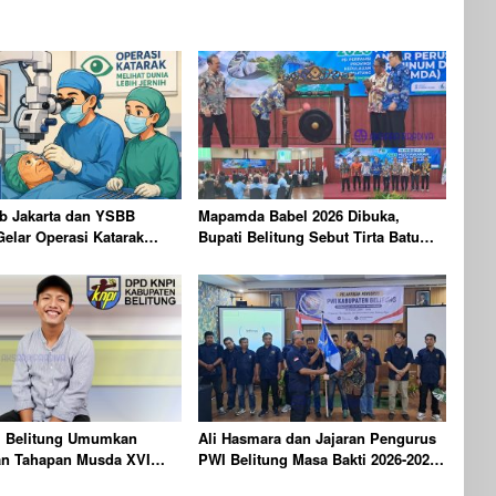
b Jakarta dan YSBB
Mapamda Babel 2026 Dibuka,
Gelar Operasi Katarak
Bupati Belitung Sebut Tirta Batu
rteknologi Laser,
Mentas Harus Mandiri
 100 Peserta
 Belitung Umumkan
Ali Hasmara dan Jajaran Pengurus
an Tahapan Musda XVI
PWI Belitung Masa Bakti 2026-2029
26
Resmi Dilantik