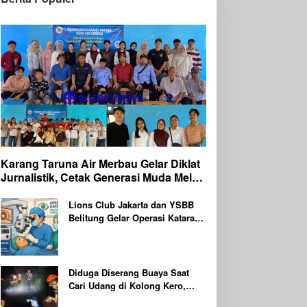
Karang Taruna Air Merbau Gelar Diklat
Jurnalistik, Cetak Generasi Muda Melek
Media Digital
Lions Club Jakarta dan YSBB
Belitung Gelar Operasi Katarak
Gratis Berteknologi Laser,
Targetkan 100 Peserta
Diduga Diserang Buaya Saat
Cari Udang di Kolong Kero,
Warga Belitung Timur