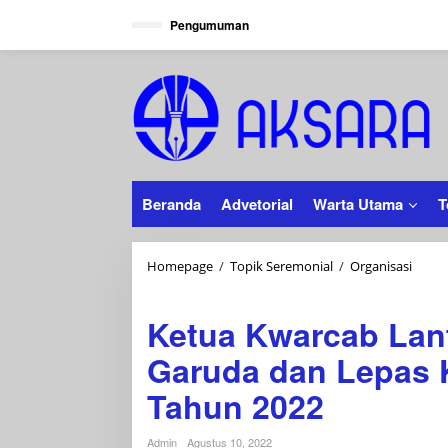
Lewati
Pengumuman
ke
konten
Beranda
Advetorial
Warta Utama
T
Ketua
Homepage
/
Topik Seremonial
/
Organisasi
Kwarc
Pramuka
Lantik
Ketua Kwarcab Lan
Anggo
Pram
Garuda dan Lepas 
Garud
dan
Tahun 2022
Lepas
Konti
Jamna
Admin
Agustus 10, 2022