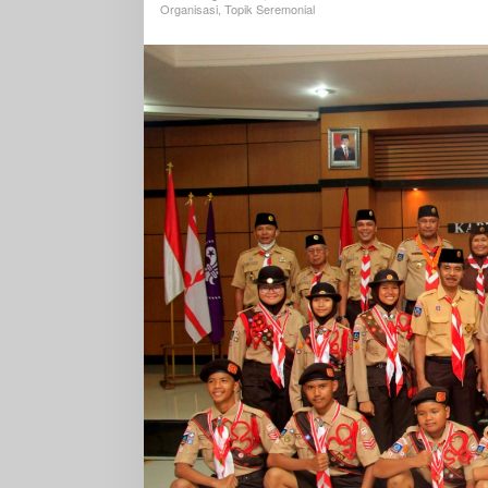
XI
Organisasi
,
Topik Seremonial
Tahu
2022