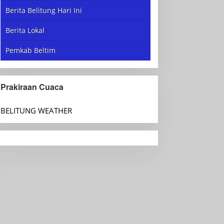
Berita Belitung Hari Ini
Berita Lokal
Pemkab Beltim
Prakiraan Cuaca
BELITUNG WEATHER