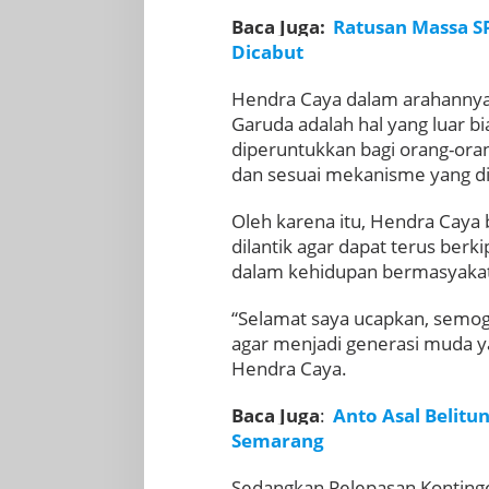
Baca Juga:
Ratusan Massa S
Dicabut
Hendra Caya dalam arahannya 
Garuda adalah hal yang luar b
diperuntukkan bagi orang-orang
dan sesuai mekanisme yang d
Oleh karena itu, Hendra Caya
dilantik agar dapat terus ber
dalam kehidupan bermasyakat
“Selamat saya ucapkan, semoga
agar menjadi generasi muda ya
Hendra Caya.
Baca Juga
:
Anto Asal Belitu
Semarang
Sedangkan Pelepasan Kontinge