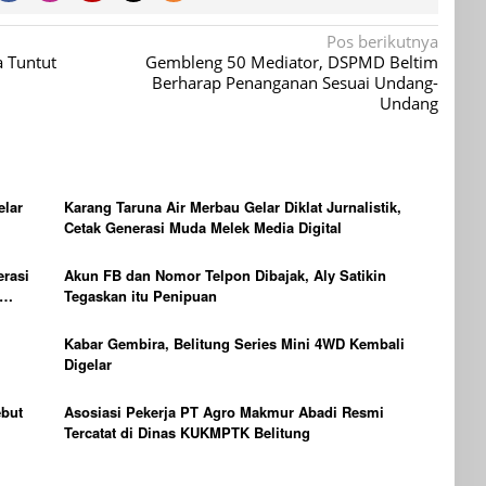
Pos berikutnya
a Tuntut
Gembleng 50 Mediator, DSPMD Beltim
Berharap Penanganan Sesuai Undang-
Undang
elar
Karang Taruna Air Merbau Gelar Diklat Jurnalistik,
Cetak Generasi Muda Melek Media Digital
erasi
Akun FB dan Nomor Telpon Dibajak, Aly Satikin
Tegaskan itu Penipuan
Kabar Gembira, Belitung Series Mini 4WD Kembali
Digelar
ebut
Asosiasi Pekerja PT Agro Makmur Abadi Resmi
Tercatat di Dinas KUKMPTK Belitung