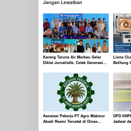
Jangan Lewatkan
Karang Taruna Air Merbau Gelar
Lions Clu
Diklat Jurnalistik, Cetak Generasi
Belitung 
Muda Melek Media Digital
Gratis Be
Targetkan
Asosiasi Pekerja PT Agro Makmur
DPD KNPI
Abadi Resmi Tercatat di Dinas
Jadwal d
KUKMPTK Belitung
Tahun 20