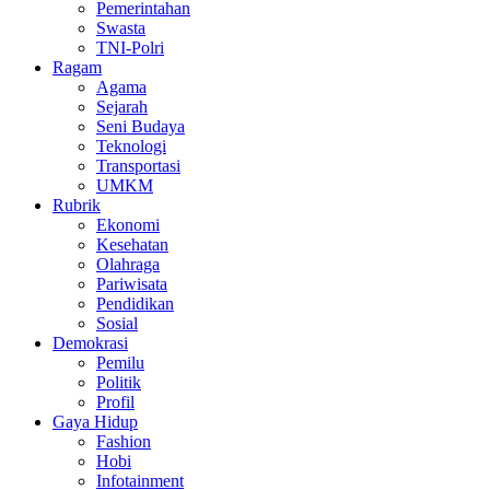
Pemerintahan
Swasta
TNI-Polri
Ragam
Agama
Sejarah
Seni Budaya
Teknologi
Transportasi
UMKM
Rubrik
Ekonomi
Kesehatan
Olahraga
Pariwisata
Pendidikan
Sosial
Demokrasi
Pemilu
Politik
Profil
Gaya Hidup
Fashion
Hobi
Infotainment