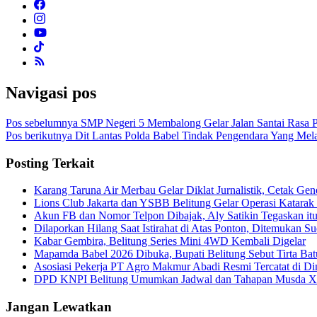
Navigasi pos
Pos sebelumnya
SMP Negeri 5 Membalong Gelar Jalan Santai Rasa 
Pos berikutnya
Dit Lantas Polda Babel Tindak Pengendara Yang Mela
Posting Terkait
Karang Taruna Air Merbau Gelar Diklat Jurnalistik, Cetak Ge
Lions Club Jakarta dan YSBB Belitung Gelar Operasi Katarak G
Akun FB dan Nomor Telpon Dibajak, Aly Satikin Tegaskan it
Dilaporkan Hilang Saat Istirahat di Atas Ponton, Ditemukan 
Kabar Gembira, Belitung Series Mini 4WD Kembali Digelar
Mapamda Babel 2026 Dibuka, Bupati Belitung Sebut Tirta Ba
Asosiasi Pekerja PT Agro Makmur Abadi Resmi Tercatat di
DPD KNPI Belitung Umumkan Jadwal dan Tahapan Musda X
Jangan Lewatkan