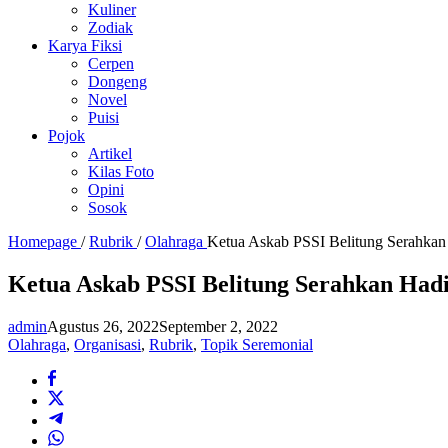
Kuliner
Zodiak
Karya Fiksi
Cerpen
Dongeng
Novel
Puisi
Pojok
Artikel
Kilas Foto
Opini
Sosok
Homepage
/
Rubrik
/
Olahraga
Ketua Askab PSSI Belitung Serahka
Ketua Askab PSSI Belitung Serahkan Had
admin
Agustus 26, 2022
September 2, 2022
Olahraga
,
Organisasi
,
Rubrik
,
Topik Seremonial