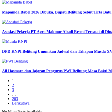
Mapamda Babel 2026 Dibuka, Bupati Belitung Sebut Tirta Bat
Asosiasi Pekerja PT Agro Makmur Abadi Resmi Tercatat di D
DPD KNPI Belitung Umumkan Jadwal dan Tahapan Musda XV
Ali Hasmara dan Jajaran Pengurus PWI Belitung Masa Bakti 20
1
2
3
…
203
Berikutnya
No More Posts Available.