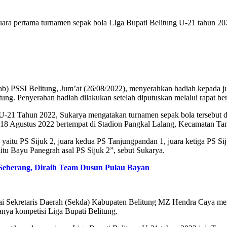
ara pertama turnamen sepak bola LIga Bupati Belitung U-21 tahun 202
ab) PSSI Belitung, Jum’at (26/08/2022), menyerahkan hadiah kepada
ng. Penyerahan hadiah dilakukan setelah diputuskan melalui rapat be
-21 Tahun 2022, Sukarya mengatakan turnamen sepak bola tersebut dii
 18 Agustus 2022 bertempat di Stadion Pangkal Lalang, Kecamatan Tan
yaitu PS Sijuk 2, juara kedua PS Tanjungpandan 1, juara ketiga PS S
itu Bayu Panegrah asal PS Sijuk 2”, sebut Sukarya.
 Seberang, Diraih Team Dusun Pulau Bayan
agai Sekretaris Daerah (Sekda) Kabupaten Belitung MZ Hendra Caya 
anya kompetisi Liga Bupati Belitung.