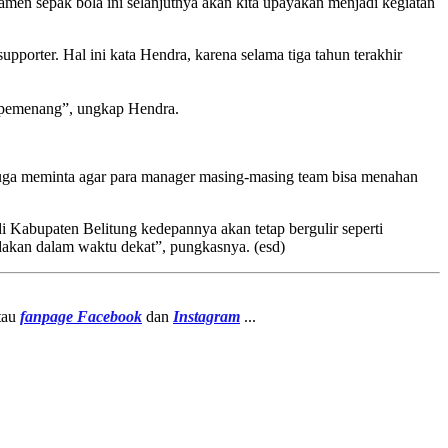
men sepak bola ini selanjutnya akan kita upayakan menjadi kegiatan
pporter. Hal ini kata Hendra, karena selama tiga tahun terakhir
a pemenang”, ungkap Hendra.
a juga meminta agar para manager masing-masing team bisa menahan
 Kabupaten Belitung kedepannya akan tetap bergulir seperti
akan dalam waktu dekat”, pungkasnya. (esd)
atau
fanpage
Facebook
dan
Instagram
...