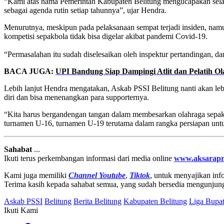
“Kami atas nama Pemerintah Kabupaten Belitung mengucapakan selama
sebagai agenda rutin setiap tahunnya”, ujar Hendra.
Menurutnya, meskipun pada pelaksanaan sempat terjadi insiden, namun 
kompetisi sepakbola tidak bisa digelar akibat pandemi Covid-19.
“Permasalahan itu sudah diselesaikan oleh inspektur pertandingan,
BACA JUGA:
UPI Bandung Siap Dampingi Atlit dan Pelatih Ol
Lebih lanjut Hendra mengatakan, Askab PSSI Belitung nanti akan leb
diri dan bisa menenangkan para supporternya.
“Kita harus bergandengan tangan dalam membesarkan olahraga sepak 
turnamen U-16, turnamen U-19 terutama dalam rangka persiapan unt
Sahabat
...
Ikuti terus perkembangan informasi dari media online
www.aksarapr
Kami juga memiliki
Channel Youtube
,
Tiktok
, untuk menyajikan info
Terima kasih kepada sahabat semua, yang sudah bersedia mengunjun
Askab PSSI
Belitung
Berita Belitung
Kabupaten Belitung
Liga Bupat
Ikuti Kami