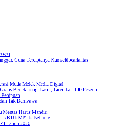
Pawai
nggar, Guna Terciptanya Kamseltibcarlantas
nerasi Muda Melek Media Digital
ratis Berteknologi Laser, Targetkan 100 Peserta
u Penipuan
Sudah Tak Bernyawa
tu Mentas Harus Mandiri
 Dinas KUKMPTK Belitung
VI Tahun 2026