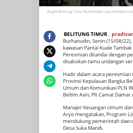
Bupati Belitung Timur Burhanudin saat menekan sto
BELITUNG TIMUR
,
pradiva
Burhanudin, Senin (15/08/22)
kawasan Pantai Kuale Tambak
Peresmian ditandai dengan pe
disaksikan tamu undangan ser
Hadir dalam acara peresmian L
Provinsi Kepulauan Bangka Bel
Umum dan Komunikasi PLN Wil
Beltim Asin, Plt Camat Damar 
Manajer Keuangan Umum dan 
Aryo mengatakan, Program Li
mendukung pemerintah daera
Desa Suka Mandi.