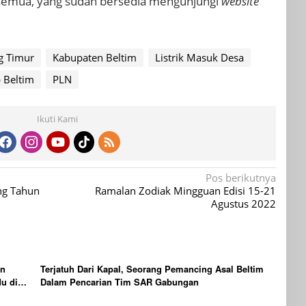
 semua, yang sudah bersedia mengunjungi
website
ng Timur
Kabupaten Beltim
Listrik Masuk Desa
 Beltim
PLN
Ikuti Kami
Pos berikutnya
ng Tahun
Ramalan Zodiak Mingguan Edisi 15-21
Agustus 2022
an
Terjatuh Dari Kapal, Seorang Pemancing Asal Beltim
u di
Dalam Pencarian Tim SAR Gabungan