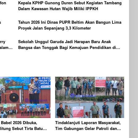
fon
Kepala KPHP Gunong Duren Sebut Kegiatan Tambang
Dalam Kawasan Hutan Wajib Miliki IPPKH
s
Tahun 2026 Ini Dinas PUPR Beltim Akan Bangun Lima
Proyek Jalan Sepanjang 3,3 Kilometer
rry
Sekolah Unggul Garuda Jadi Harapan Baru Anak
dalam
Bangsa dan Tonggak Bagi Kemajuan Pendidikan di
Babel
Babel 2026 Dibuka,
Tindaklanjuti Laporan Masyarakat,
litung Sebut Tirta Batu
Tim Gabungan Gelar Patroli dan
rus Mandiri
Pengawasan Kehutanan Terpadu di