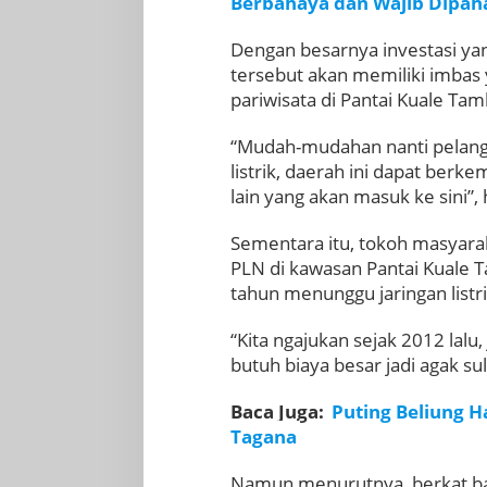
Berbahaya dan Wajib Dipah
Dengan besarnya investasi ya
tersebut akan memiliki imbas
pariwisata di Pantai Kuale Tam
“Mudah-mudahan nanti pelangg
listrik, daerah ini dapat berk
lain yang akan masuk ke sini”,
Sementara itu, tokoh masyara
PLN di kawasan Pantai Kuale 
tahun menunggu jaringan listr
“Kita ngajukan sejak 2012 lal
butuh biaya besar jadi agak suli
Baca Juga:
Puting Beliung 
Tagana
Namun menurutnya, berkat ba