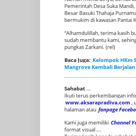
Pemerintah Desa Suka Mandi, 
Besar Basuki Thahaja Purnama
bermukim di kawasan Pantai Ku
“Alhamdulillah, terima kasih 
sudah membantu kami, sehingga
pungkas Zarkani. (rel)
Baca Juga:
Kelompok HKm S
Mangrove Kembali Berjalan
Sahabat
...
Ikuti terus perkembangan info
www.aksarapradiva.com
,
halaman atau
fanpage
Faceb
Kami juga memiliki
Channel Y
format visual ...