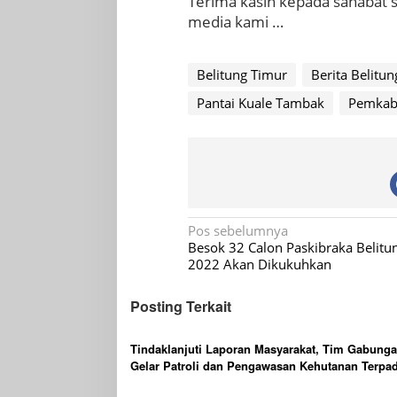
Terima kasih kepada sahabat
media kami …
Belitung Timur
Berita Belitu
Pantai Kuale Tambak
Pemkab
Navigasi
Pos sebelumnya
Besok 32 Calon Paskibraka Belitu
pos
2022 Akan Dikukuhkan
Posting Terkait
Tindaklanjuti Laporan Masyarakat, Tim Gabung
Gelar Patroli dan Pengawasan Kehutanan Terpad
Wilayah KPHP Gunong Duren