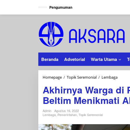
Lewati
Pengumuman
ke
konten
Beranda
Advetorial
Warta Utama
T
Akhirn
Homepage
/
Topik Seremonial
/
Lembaga
Warga
Akhirnya Warga di 
di
Pantai
Beltim Menikmati Al
Kuale
Tamba
Beltim
Admin
Agustus 16, 2022
Lembaga
,
Pemerintahan
,
Topik Seremonial
Menikm
Aliran
Listrik