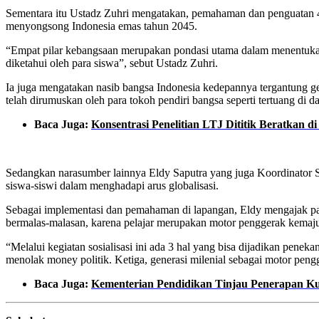
Sementara itu Ustadz Zuhri mengatakan, pemahaman dan penguatan 4
menyongsong Indonesia emas tahun 2045.
“Empat pilar kebangsaan merupakan pondasi utama dalam menentukan k
diketahui oleh para siswa”, sebut Ustadz Zuhri.
Ia juga mengatakan nasib bangsa Indonesia kedepannya tergantung gene
telah dirumuskan oleh para tokoh pendiri bangsa seperti tertuang di
Baca Juga:
Konsentrasi Penelitian LTJ Dititik Beratkan d
Sedangkan narasumber lainnya Eldy Saputra yang juga Koordinator S
siswa-siswi dalam menghadapi arus globalisasi.
Sebagai implementasi dan pemahaman di lapangan, Eldy mengajak pa
bermalas-malasan, karena pelajar merupakan motor penggerak kemaju
“Melalui kegiatan sosialisasi ini ada 3 hal yang bisa dijadikan pene
menolak money politik. Ketiga, generasi milenial sebagai motor peng
Baca Juga:
Kementerian Pendidikan Tinjau Penerapan K