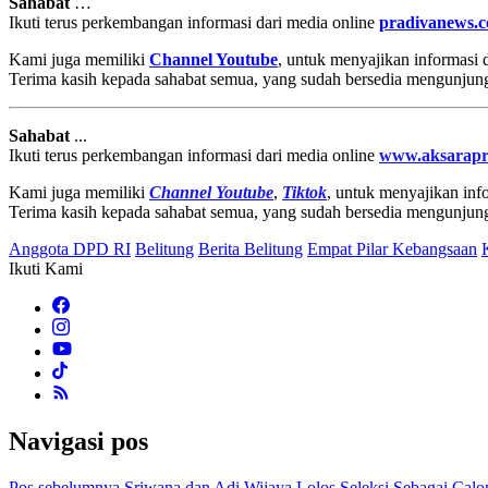
Sahabat
…
Ikuti terus perkembangan informasi dari media online
pradivanews.
Kami juga memiliki
Channel Youtube
, untuk menyajikan informasi
Terima kasih kepada sahabat semua, yang sudah bersedia mengunjun
Sahabat
...
Ikuti terus perkembangan informasi dari media online
www.aksarapr
Kami juga memiliki
Channel Youtube
,
Tiktok
, untuk menyajikan info
Terima kasih kepada sahabat semua, yang sudah bersedia mengunjun
Anggota DPD RI
Belitung
Berita Belitung
Empat Pilar Kebangsaan
Ikuti Kami
Navigasi pos
Pos sebelumnya
Sriwana dan Adi Wijaya Lolos Seleksi Sebagai Ca