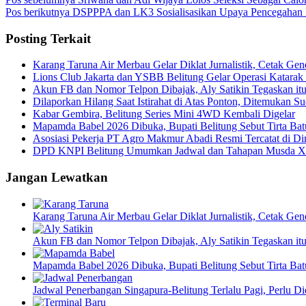
Pos berikutnya
DSPPPA dan LK3 Sosialisasikan Upaya Pencegahan P
Posting Terkait
Karang Taruna Air Merbau Gelar Diklat Jurnalistik, Cetak Ge
Lions Club Jakarta dan YSBB Belitung Gelar Operasi Katarak G
Akun FB dan Nomor Telpon Dibajak, Aly Satikin Tegaskan it
Dilaporkan Hilang Saat Istirahat di Atas Ponton, Ditemukan 
Kabar Gembira, Belitung Series Mini 4WD Kembali Digelar
Mapamda Babel 2026 Dibuka, Bupati Belitung Sebut Tirta Ba
Asosiasi Pekerja PT Agro Makmur Abadi Resmi Tercatat di
DPD KNPI Belitung Umumkan Jadwal dan Tahapan Musda X
Jangan Lewatkan
Karang Taruna Air Merbau Gelar Diklat Jurnalistik, Cetak Ge
Akun FB dan Nomor Telpon Dibajak, Aly Satikin Tegaskan it
Mapamda Babel 2026 Dibuka, Bupati Belitung Sebut Tirta Ba
Jadwal Penerbangan Singapura-Belitung Terlalu Pagi, Perlu 