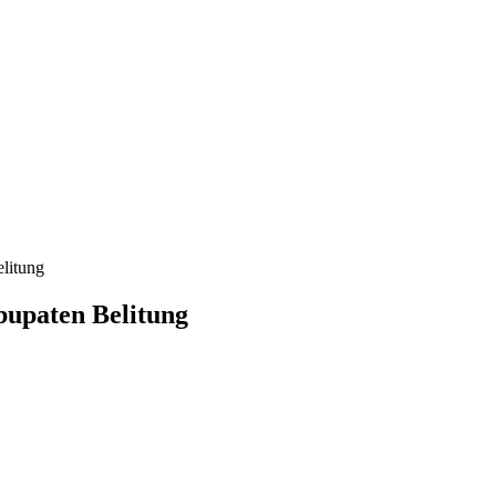
litung
bupaten Belitung