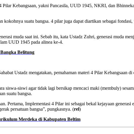
 Pilar Kebangsaan, yakni Pancasila, UUD 1945, NKRI, dan Bhinneka 
okohnya suatu bangsa. 4 pilar juga dapat diartikan sebagai fondasi,
rasi muda saat ini. Sebab itu, kata Ustadz Zuhri, generasi muda menja
 dalam UUD 1945 pada alinea ke-4.
i Bangka Belitung
ahabat Ustadz mengatakan, pemahaman materi 4 Pilar Kebangsaan di d
ra siswa-siswi agar tidak lagi bersikap mencaci maki (membuly) ses
an suatu bangsa.
kanan. Pertama, Implementasi 4 Pilar ini sebagai bekal kejayaan generas
gerak persatuan bangsa”, pungkasnya. (
rel
)
urikulum Merdeka di Kabupaten Beltim