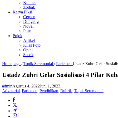
Kuliner
Zodiak
Karya Fiksi
Cerpen
Dongeng
Novel
Puisi
Pojok
Artikel
Kilas Foto
Opini
Sosok
Homepage
/
Topik Seremonial
/
Parlemen
Ustadz Zuhri Gelar Sosial
Ustadz Zuhri Gelar Sosialisasi 4 Pilar 
admin
Agustus 4, 2022
Juni 1, 2023
Advetorial
,
Parlemen
,
Pendidikan
,
Rubrik
,
Topik Seremonial