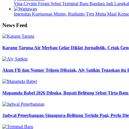
Vina Crystin Ferani Sebut Terminal Baru Bandara Jadi Langk
Intensitas Kunjungan Minim, Rudianto Tjen Minta Maaf Kepa
News Feed
Karang Taruna Air Merbau Gelar Diklat Jurnalistik, Cetak Gen
Akun FB dan Nomor Telpon Dibajak, Aly Satikin Tegaskan itu 
Mapamda Babel 2026 Dibuka, Bupati Belitung Sebut Tirta Bat
Jadwal Penerbangan Singapura-Belitung Terlalu Pagi, Perlu D