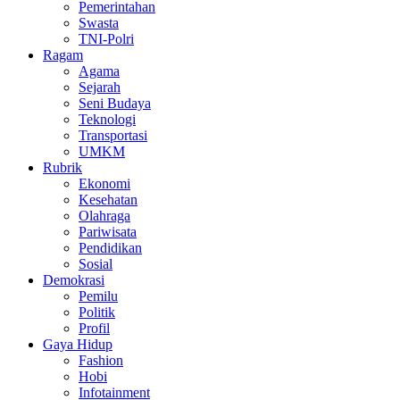
Pemerintahan
Swasta
TNI-Polri
Ragam
Agama
Sejarah
Seni Budaya
Teknologi
Transportasi
UMKM
Rubrik
Ekonomi
Kesehatan
Olahraga
Pariwisata
Pendidikan
Sosial
Demokrasi
Pemilu
Politik
Profil
Gaya Hidup
Fashion
Hobi
Infotainment