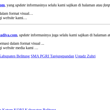
com
, yang
update
informasinya selalu kami sajikan di halaman atau
fan
 dalam format visual…
gi
website
kami…
adiva.com
,
update
informasinya juga selalu kami sajikan di halaman 
rmasi dalam format visual ...
gi
website
media kami …
Kabupaten Belitung
SMA PGRI Tanjungpandan
Ustadz Zuhri
lon Ketum KONI Kabupaten Belitung