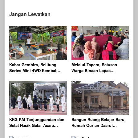
di Dinas KUKMPTK Belitung
XVI Tahun 2026
Jangan Lewatkan
Kabar Gembira, Belitung
Melalui Tapera, Ratusan
Series Mini 4WD Kembali
Warga Binaan Lapas
Digelar
Tanjungpandan Hafal Ayat
Pendek Al-Quran dan Rutin
Shalat
KKG PAI Tanjungpandan dan
Bangun Ruang Belajar Baru,
Selat Nasik Gelar Acara
Rumah Qur’an Daarul
Pentas Pendidikan Agama
Fathonah Desa Padang
Islam
Diharapkan Jadi Wasilah