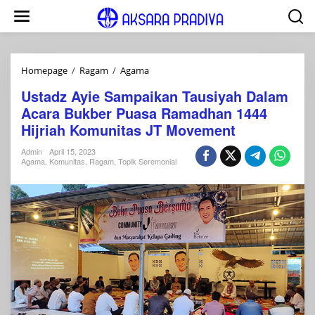
Lewati
ke
konten
Ustadz
Homepage
/
Ragam
/
Agama
Ayie
Ustadz Ayie Sampaikan Tausiyah Dalam
Sampaikan
Acara Bukber Puasa Ramadhan 1444
Tausiyah
Dalam
Hijriah Komunitas JT Movement
Acara
Bukber
Admin
April 15, 2023
Agama
,
Komunitas
,
Ragam
,
Topik Seremonial
Puasa
Ramadhan
1444
Hijriah
Komunitas
JT
Movement