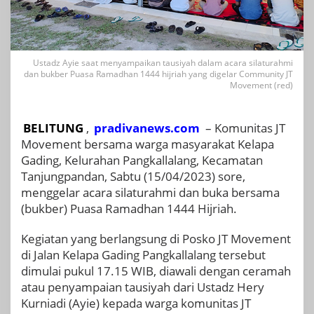
Ustadz Ayie saat menyampaikan tausiyah dalam acara silaturahmi
dan bukber Puasa Ramadhan 1444 hijriah yang digelar Community JT
Movement (red)
BELITUNG
,
pradivanews.com
– Komunitas JT
Movement bersama warga masyarakat Kelapa
Gading, Kelurahan Pangkallalang, Kecamatan
Tanjungpandan, Sabtu (15/04/2023) sore,
menggelar acara silaturahmi dan buka bersama
(bukber) Puasa Ramadhan 1444 Hijriah.
Kegiatan yang berlangsung di Posko JT Movement
di Jalan Kelapa Gading Pangkallalang tersebut
dimulai pukul 17.15 WIB, diawali dengan ceramah
atau penyampaian tausiyah dari Ustadz Hery
Kurniadi (Ayie) kepada warga komunitas JT