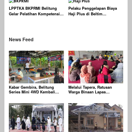
Kebaikan
LPPTKA BKPRMI Belitung
Pelaku Penggelapan Biaya
Gelar Pelatihan Kompetensi
Haji Plus di Beltim
Guru TPA/TPQ se-Kecamatan
Diamankan Polisi
Sijuk
News Feed
Kabar Gembira, Belitung
Melalui Tapera, Ratusan
Series Mini 4WD Kembali
Warga Binaan Lapas
Digelar
Tanjungpandan Hafal Ayat
Pendek Al-Quran dan Rutin
Shalat