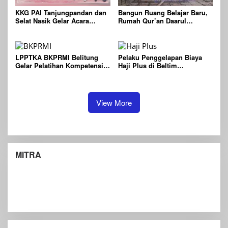
KKG PAI Tanjungpandan dan
Bangun Ruang Belajar Baru,
Selat Nasik Gelar Acara
Rumah Qur’an Daarul
Pentas Pendidikan Agama
Fathonah Desa Padang
Islam
Diharapkan Jadi Wasilah
Kebaikan
LPPTKA BKPRMI Belitung
Pelaku Penggelapan Biaya
Gelar Pelatihan Kompetensi
Haji Plus di Beltim
Guru TPA/TPQ se-Kecamatan
Diamankan Polisi
Sijuk
View More
MITRA