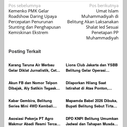
Navigasi
Pos sebelumnya
Pos berikutnya
Kemenko PMK Gelar
Umat Islam
pos
Roadshow Daring Upaya
Muhammadiyah di
Percepatan Penurunan
Belitung Akan Laksanakan
Stunting dan Penghapusan
Shalat Ied Sesuai
Kemiskinan Ekstrem
Penetapan PP
Muhammadiyah
Posting Terkait
Karang Taruna Air Merbau
Lions Club Jakarta dan YSBB
Gelar Diklat Jurnalistik, Cetak
Belitung Gelar Operasi
Generasi Muda Melek Media
Katarak Gratis Berteknologi
Digital
Laser, Targetkan 100 Peserta
Akun FB dan Nomor Telpon
Dilaporkan Hilang Saat
Dibajak, Aly Satikin Tegaskan
Istirahat di Atas Ponton,
itu Penipuan
Ditemukan Sudah Tak
Bernyawa
Kabar Gembira, Belitung
Mapamda Babel 2026 Dibuka,
Series Mini 4WD Kembali
Bupati Belitung Sebut Tirta
Digelar
Batu Mentas Harus Mandiri
Asosiasi Pekerja PT Agro
DPD KNPI Belitung Umumkan
Makmur Abadi Resmi Tercatat
Jadwal dan Tahapan Musda