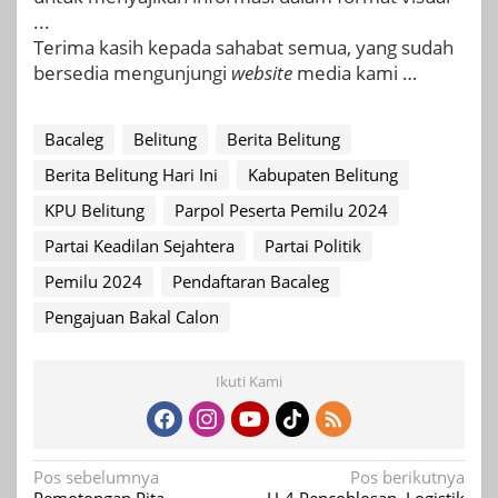
...
Terima kasih kepada sahabat semua, yang sudah
bersedia mengunjungi
website
media kami …
Bacaleg
Belitung
Berita Belitung
Berita Belitung Hari Ini
Kabupaten Belitung
KPU Belitung
Parpol Peserta Pemilu 2024
Partai Keadilan Sejahtera
Partai Politik
Pemilu 2024
Pendaftaran Bacaleg
Pengajuan Bakal Calon
Ikuti Kami
Navigasi
Pos sebelumnya
Pos berikutnya
Pemotongan Pita
H-4 Pencoblosan, Logistik