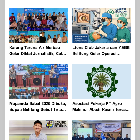
Karang Taruna Air Merbau
Lions Club Jakarta dan YSBB
Gelar Diklat Jurnalistik, Cetak
Belitung Gelar Operasi
Generasi Muda Melek Media
Katarak Gratis Berteknologi
Digital
Laser, Targetkan 100 Peserta
Mapamda Babel 2026 Dibuka,
Asosiasi Pekerja PT Agro
Bupati Belitung Sebut Tirta
Makmur Abadi Resmi Tercatat
Batu Mentas Harus Mandiri
di Dinas KUKMPTK Belitung