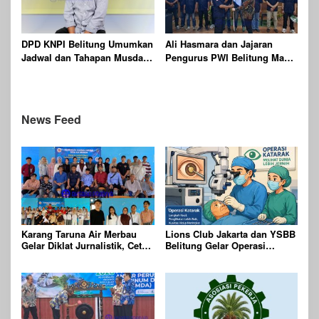
DPD KNPI Belitung Umumkan
Ali Hasmara dan Jajaran
Jadwal dan Tahapan Musda
Pengurus PWI Belitung Masa
XVI Tahun 2026
Bakti 2026-2029 Resmi
Dilantik
News Feed
Karang Taruna Air Merbau
Lions Club Jakarta dan YSBB
Gelar Diklat Jurnalistik, Cetak
Belitung Gelar Operasi
Generasi Muda Melek Media
Katarak Gratis Berteknologi
Digital
Laser, Targetkan 100 Peserta