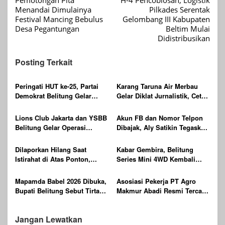
pos
Menandai Dimulainya
Pilkades Serentak
Festival Mancing Bebulus
Gelombang III Kabupaten
Desa Pegantungan
Beltim Mulai
Didistribusikan
Posting Terkait
Peringati HUT ke-25, Partai
Karang Taruna Air Merbau
Demokrat Belitung Gelar
Gelar Diklat Jurnalistik, Cetak
Gerakan Langit Biru
Generasi Muda Melek Media
Indonesia ASRI
Digital
Lions Club Jakarta dan YSBB
Akun FB dan Nomor Telpon
Belitung Gelar Operasi
Dibajak, Aly Satikin Tegaskan
Katarak Gratis Berteknologi
itu Penipuan
Laser, Targetkan 100 Peserta
Dilaporkan Hilang Saat
Kabar Gembira, Belitung
Istirahat di Atas Ponton,
Series Mini 4WD Kembali
Ditemukan Sudah Tak
Digelar
Bernyawa
Mapamda Babel 2026 Dibuka,
Asosiasi Pekerja PT Agro
Bupati Belitung Sebut Tirta
Makmur Abadi Resmi Tercatat
Batu Mentas Harus Mandiri
di Dinas KUKMPTK Belitung
Jangan Lewatkan