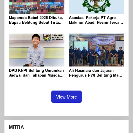
Mapamda Babel 2026 Dibuka,
Asosiasi Pekerja PT Agro
Bupati Belitung Sebut Tirta
Makmur Abadi Resmi Tercatat
Batu Mentas Harus Mandiri
di Dinas KUKMPTK Belitung
DPD KNPI Belitung Umumkan
Ali Hasmara dan Jajaran
Jadwal dan Tahapan Musda
Pengurus PWI Belitung Masa
XVI Tahun 2026
Bakti 2026-2029 Resmi
Dilantik
View More
MITRA