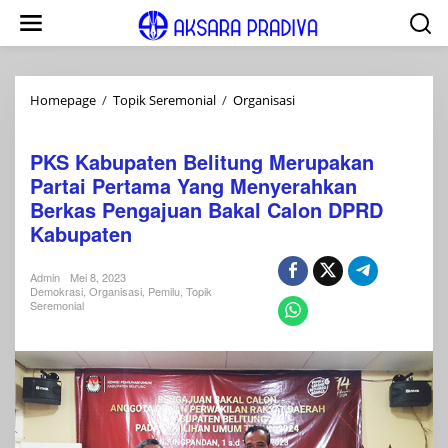
Lewati
ke
konten
PKS
Homepage
/
Topik Seremonial
/
Organisasi
Kabupaten
Pemilu
Belitung
PKS Kabupaten Belitung Merupakan
Merupakan
Partai
Partai Pertama Yang Menyerahkan
Pertama
Berkas Pengajuan Bakal Calon DPRD
Yang
Kabupaten
Menyerahkan
Berkas
Pengajuan
Admin
Mei 8, 2023
Bakal
Demokrasi
,
Organisasi
,
Pemilu
,
Topik
Seremonial
Calon
DPRD
Kabupaten