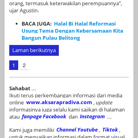
orang, termasuk keterwakilan perempuannya”,
ujar Agustin.
BACA JUGA:
Halal Bi Halal Reformasi
Usung Tema Dengan Kebersamaan Kita
Bangun Pulau Belitong
Laman berikutnya
1
2
Sahabat
...
Ikuti terus perkembangan informasi dari media
online
www.aksarapradiva.com
,
update
informasinya juga selalu kami sajikan di halaman
atau
fanpage
Facebook
dan
Instagram
...
Kami juga memiliki
Channel Youtube
,
Tiktok
,
untuk menyajikan informasi dalam format visual