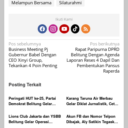
Melampun Bersama
Silaturahmi
Ikuti Kami
Navigasi
Pos sebelumnya
Pos berikutnya
Business Meeting Pj
Rapat Paripurna DPRD
pos
Gubernur Babel Dengan
Belitung Dengan Agenda
CEO Xinyi Group,
Laporan Reses 4 Dapil Dan
Tekankan 4 Poin Penting
Pembentukan Pansus
Raperda
Posting Terkait
Peringati HUT ke-25, Partai
Karang Taruna Air Merbau
Demokrat Belitung Gelar
Gelar Diklat Jurnalistik, Cetak
Gerakan Langit Biru
Generasi Muda Melek Media
Indonesia ASRI
Digital
Lions Club Jakarta dan YSBB
Akun FB dan Nomor Telpon
Belitung Gelar Operasi
Dibajak, Aly Satikin Tegaskan
Katarak Gratis Berteknologi
itu Penipuan