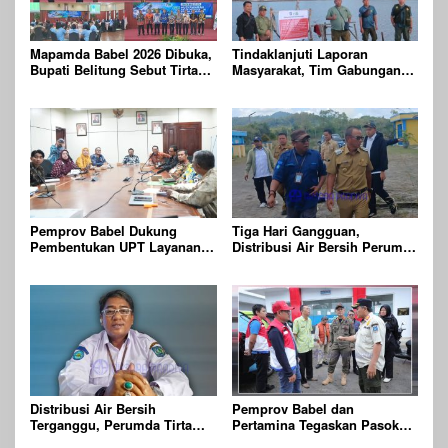
Mapamda Babel 2026 Dibuka,
Tindaklanjuti Laporan
Bupati Belitung Sebut Tirta
Masyarakat, Tim Gabungan
Batu Mentas Harus Mandiri
Gelar Patroli dan
Pengawasan Kehutanan
Terpadu di Wilayah KPHP
Gunong Duren
Pemprov Babel Dukung
Tiga Hari Gangguan,
Pembentukan UPT Layanan
Distribusi Air Bersih Perumda
Jaminan Produk Halal di
Batu Mentas Kembali Berjalan
Daerah
Normal
Distribusi Air Bersih
Pemprov Babel dan
Terganggu, Perumda Tirta
Pertamina Tegaskan Pasokan
Batu Mentas Siapkan Layanan
BBM di Babel Aman,