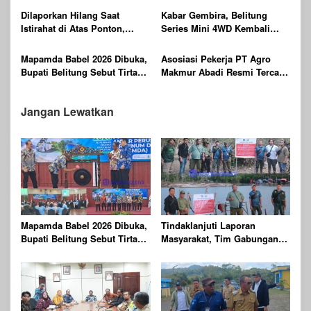
Laser, Targetkan 100 Peserta
Dilaporkan Hilang Saat
Kabar Gembira, Belitung
Istirahat di Atas Ponton,
Series Mini 4WD Kembali
Ditemukan Sudah Tak
Digelar
Bernyawa
Mapamda Babel 2026 Dibuka,
Asosiasi Pekerja PT Agro
Bupati Belitung Sebut Tirta
Makmur Abadi Resmi Tercatat
Batu Mentas Harus Mandiri
di Dinas KUKMPTK Belitung
Jangan Lewatkan
Mapamda Babel 2026 Dibuka,
Tindaklanjuti Laporan
Bupati Belitung Sebut Tirta
Masyarakat, Tim Gabungan
Batu Mentas Harus Mandiri
Gelar Patroli dan
Pengawasan Kehutanan
Terpadu di Wilayah KPHP
Gunong Duren