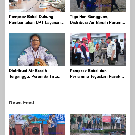
Pemprov Babel Dukung
Tiga Hari Gangguan,
Pembentukan UPT Layanan
Distribusi Air Bersih Perumda
Jaminan Produk Halal di
Batu Mentas Kembali Berjalan
Daerah
Normal
Distribusi Air Bersih
Pemprov Babel dan
Terganggu, Perumda Tirta
Pertamina Tegaskan Pasokan
Batu Mentas Siapkan Layanan
BBM di Babel Aman,
Tangki
Masyarakat Diimbau Tidak
Panik
News Feed