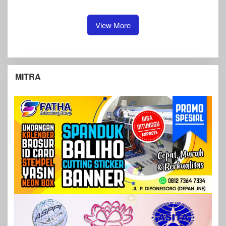
Tangki
Masyarakat Diimbau Tidak
Panik
View More
MITRA