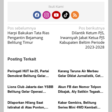
Ikuti Kami
Navigasi
Pos sebelumnya
Pos berikutnya
Harpi Bakukan Tata Rias
Dilantik Ketum PJS,
pos
Pengantin Bejamang
Irwansyah Jabat Ketua PJS
Belitung Timur
Kabupaten Beltim Periode
2023-2028
Posting Terkait
Peringati HUT ke-25, Partai
Karang Taruna Air Merbau
Demokrat Belitung Gelar
Gelar Diklat Jurnalistik, Cetak
Gerakan Langit Biru
Generasi Muda Melek Media
Indonesia ASRI
Digital
Lions Club Jakarta dan YSBB
Akun FB dan Nomor Telpon
Belitung Gelar Operasi
Dibajak, Aly Satikin Tegaskan
Katarak Gratis Berteknologi
itu Penipuan
Laser, Targetkan 100 Peserta
Dilaporkan Hilang Saat
Kabar Gembira, Belitung
Istirahat di Atas Ponton,
Series Mini 4WD Kembali
Ditemukan Sudah Tak
Digelar