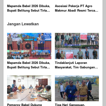
Bernyawa
Mapamda Babel 2026 Dibuka,
Asosiasi Pekerja PT Agro
Bupati Belitung Sebut Tirta
Makmur Abadi Resmi Tercatat
Batu Mentas Harus Mandiri
di Dinas KUKMPTK Belitung
Jangan Lewatkan
Mapamda Babel 2026 Dibuka,
Tindaklanjuti Laporan
Bupati Belitung Sebut Tirta
Masyarakat, Tim Gabungan
Batu Mentas Harus Mandiri
Gelar Patroli dan
Pengawasan Kehutanan
Terpadu di Wilayah KPHP
Gunong Duren
Pemprov Babel Dukung
Tiga Hari Gangguan,