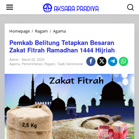
Lewati
ke
konten
Pemkab
Homepage
/
Ragam
/
Agama
Belitung
Pemkab Belitung Tetapkan Besaran
Tetapkan
Zakat Fitrah Ramadhan 1444 Hijriah
Besaran
Zakat
Admin
Maret 22, 2023
Fitrah
Agama
,
Pemerintahan
,
Ragam
,
Topik Seremonial
Ramadhan
1444
Hijriah