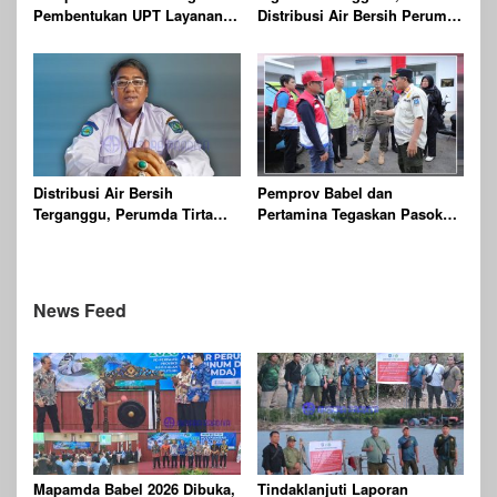
Pembentukan UPT Layanan
Distribusi Air Bersih Perumda
Jaminan Produk Halal di
Batu Mentas Kembali Berjalan
Daerah
Normal
Distribusi Air Bersih
Pemprov Babel dan
Terganggu, Perumda Tirta
Pertamina Tegaskan Pasokan
Batu Mentas Siapkan Layanan
BBM di Babel Aman,
Tangki
Masyarakat Diimbau Tidak
Panik
News Feed
Mapamda Babel 2026 Dibuka,
Tindaklanjuti Laporan