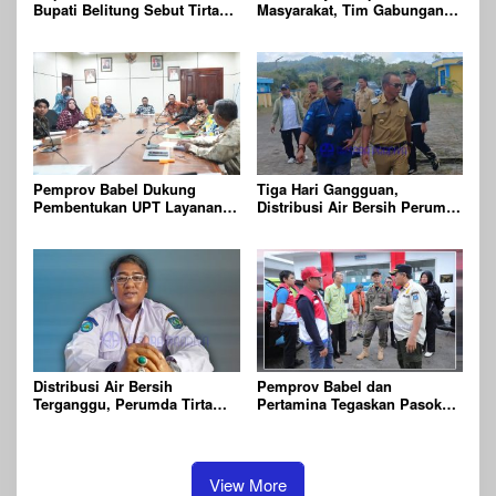
Bupati Belitung Sebut Tirta
Masyarakat, Tim Gabungan
Batu Mentas Harus Mandiri
Gelar Patroli dan
Pengawasan Kehutanan
Terpadu di Wilayah KPHP
Gunong Duren
Pemprov Babel Dukung
Tiga Hari Gangguan,
Pembentukan UPT Layanan
Distribusi Air Bersih Perumda
Jaminan Produk Halal di
Batu Mentas Kembali Berjalan
Daerah
Normal
Distribusi Air Bersih
Pemprov Babel dan
Terganggu, Perumda Tirta
Pertamina Tegaskan Pasokan
Batu Mentas Siapkan Layanan
BBM di Babel Aman,
Tangki
Masyarakat Diimbau Tidak
Panik
View More