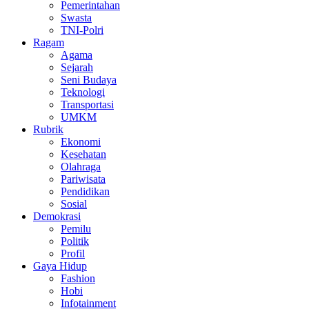
Pemerintahan
Swasta
TNI-Polri
Ragam
Agama
Sejarah
Seni Budaya
Teknologi
Transportasi
UMKM
Rubrik
Ekonomi
Kesehatan
Olahraga
Pariwisata
Pendidikan
Sosial
Demokrasi
Pemilu
Politik
Profil
Gaya Hidup
Fashion
Hobi
Infotainment