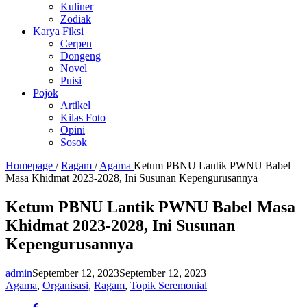
Kuliner
Zodiak
Karya Fiksi
Cerpen
Dongeng
Novel
Puisi
Pojok
Artikel
Kilas Foto
Opini
Sosok
Homepage
/
Ragam
/
Agama
Ketum PBNU Lantik PWNU Babel
Masa Khidmat 2023-2028, Ini Susunan Kepengurusannya
Ketum PBNU Lantik PWNU Babel Masa
Khidmat 2023-2028, Ini Susunan
Kepengurusannya
admin
September 12, 2023
September 12, 2023
Agama
,
Organisasi
,
Ragam
,
Topik Seremonial