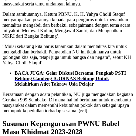
masyarakat serta tamu undangan lainnya.
Dalam sambutannya, Ketum PBNU, K. H. Yahya Cholil Staquf
menyampaikan pesannya kepada para pengurus untuk menamkan
mentalitas mengabdi dan berbakti, sebagaimana dengan tema acara
ini yakni ‘Merawat Kultur, Mengawal Santri, dan Menguatkan
NKRI dari Bangka Belitung’.
“Mulai sekarang kita harus tanamkan dalam mentalitas kita untuk
mengabdi dan berbakti. Pengabdian NU ini tidak hanya untuk
golongan kita saja, tetapi juga untuk bangsa dan negara”, sebut KH
Yahya Cholil Staquf.
BACA JUGA:
Gelar Diskusi Bersama, Pengkab PSTI
Belitung Gandeng IGORNAS Belitung Untuk
Melahirkan Atlet Takraw Usia Pelajar
Bersamaan dengan acara pelantikan, NU juga mengadakan kegiatan
Gerakan 999 Sembako. Di mana hal ini bertujuan untuk membantu
masyarakat dalam memenuhi kebutuhan pokok dan sebagai upaya
memupuk kepedulian terhadap sesama. (
rel
)
Susunan Kepengurusan PWNU Babel
Masa Khidmat 2023-2028