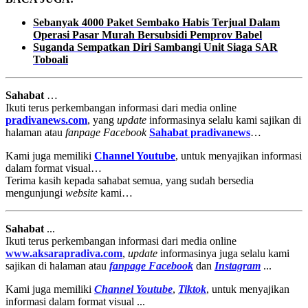
Sebanyak 4000 Paket Sembako Habis Terjual Dalam
Operasi Pasar Murah Bersubsidi Pemprov Babel
Suganda Sempatkan Diri Sambangi Unit Siaga SAR
Toboali
Sahabat
…
Ikuti terus perkembangan informasi dari media online
pradivanews.com
, yang
update
informasinya selalu kami sajikan di
halaman atau
fanpage
Facebook
Sahabat pradivanews
…
Kami juga memiliki
Channel Youtube
, untuk menyajikan informasi
dalam format visual…
Terima kasih kepada sahabat semua, yang sudah bersedia
mengunjungi
website
kami…
Sahabat
...
Ikuti terus perkembangan informasi dari media online
www.aksarapradiva.com
,
update
informasinya juga selalu kami
sajikan di halaman atau
fanpage
Facebook
dan
Instagram
...
Kami juga memiliki
Channel Youtube
,
Tiktok
, untuk menyajikan
informasi dalam format visual ...