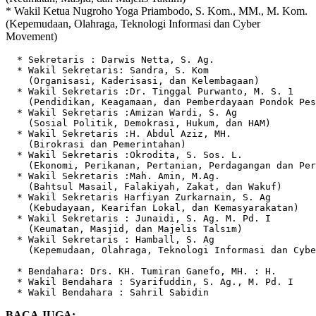
* Wakil Ketua Nugroho Yoga Priambodo, S. Kom., MM., M. Kom.
(Kepemudaan, Olahraga, Teknologi Informasi dan Cyber
Movement)
  * Sekretaris : Darwis Netta, S. Ag.

  * Wakil Sekretaris: Sandra, S. Kom

    (Organisasi, Kaderisasi, dan Kelembagaan)

  * Wakil Sekretaris :Dr. Tinggal Purwanto, M. S. 1 

    (Pendidikan, Keagamaan, dan Pemberdayaan Pondok Pes
  * Wakil Sekretaris :Amizan Wardi, S. Ag

    (Sosial Politik, Demokrasi, Hukum, dan HAM)

  * Wakil Sekretaris :H. Abdul Aziz, MH.

    (Birokrasi dan Pemerintahan)

  * Wakil Sekretaris :Okrodita, S. Sos. L.

    (Ekonomi, Perikanan, Pertanian, Perdagangan dan Per
  * Wakil Sekretaris :Mah. Amin, M.Ag.

    (Bahtsul Masail, Falakiyah, Zakat, dan Wakuf)

  * Wakil Sekretaris Harfiyan Zurkarnain, S. Ag 

    (Kebudayaan, Kearifan Lokal, dan Kemasyarakatan)

  * Wakil Sekretaris : Junaidi, S. Ag. M. Pd. I

    (Keumatan, Masjid, dan Majelis Talsım)

  * Wakil Sekretaris : Hamball, S. Ag

    (Kepemudaan, Olahraga, Teknologi Informasi dan Cybe
  * Bendahara: Drs. KH. Tumiran Ganefo, MH. : H.

  * Wakil Bendahara : Syarifuddin, S. Ag., M. Pd. I

  * Wakil Bendahara : Sahril Sabidin
BACA JUGA: