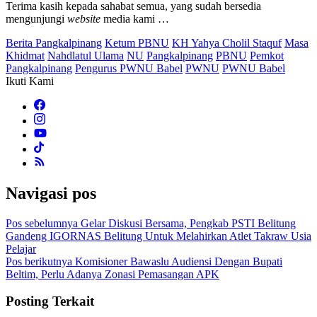
Terima kasih kepada sahabat semua, yang sudah bersedia
mengunjungi
website
media kami …
Berita Pangkalpinang
Ketum PBNU
KH Yahya Cholil Staquf
Masa
Khidmat
Nahdlatul Ulama
NU
Pangkalpinang
PBNU
Pemkot
Pangkalpinang
Pengurus PWNU Babel
PWNU
PWNU Babel
Ikuti Kami
Navigasi pos
Pos sebelumnya
Gelar Diskusi Bersama, Pengkab PSTI Belitung
Gandeng IGORNAS Belitung Untuk Melahirkan Atlet Takraw Usia
Pelajar
Pos berikutnya
Komisioner Bawaslu Audiensi Dengan Bupati
Beltim, Perlu Adanya Zonasi Pemasangan APK
Posting Terkait