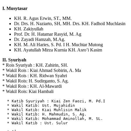
I. Musytasar
KH. R. Agus Erwin, ST., MM.
Dr. Drs. H. Naziarto, SH, MH. Drs. KH. Fadhoil Muchlasin
KH. Zakiyullah
Prof. Dr. H. Hatamar Rasyid, M. Ag
Dr. Zayadi Hamzah, M.Ag.
KH. M. Ali Haries, S. Pd. I H. Muchtar Mutong
KH. Ayatullah Mirza Kurnia KH. Asro’i Kasim
II. Syuriyah
* Rois Syuriyah : KH. Zahirin, SH.
* Wakil Rois : Kiai Ahmad Sobirin, A. Ma
* Wakil Rois : KH. Ridwan Syahri
* Wakil Rois: H. Sudirganto, S. Ag.
* Wakil Rois : KH. Al-Mawardi
* Wakil Rois: Kiai Hambali
  * Katib Syuriyah : Kiai Zen Faozi, M. Pd.I

  * Wakil Katib: Ust. Mujahidin

  * Wakil Katib: Kiai Muhlisin Malik

  * Wakil Katib: H. Mahmudin, S. Ag.

  * Wakil Katib: Mohammad Aminollah, M. SL.

  * Wakil Katib : Ust. Sulur
