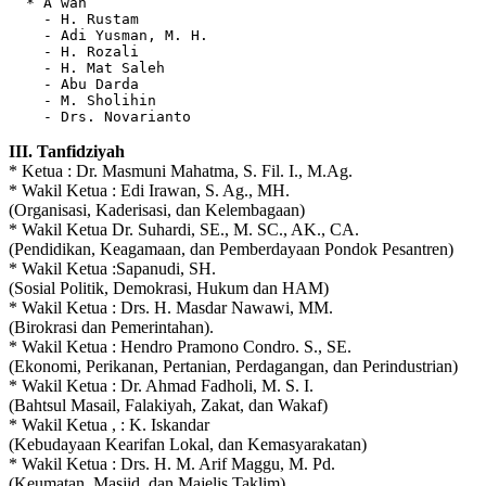
  * A’wan

    - H. Rustam

    - Adi Yusman, M. H.

    - H. Rozali

    - H. Mat Saleh

    - Abu Darda

    - M. Sholihin

    - Drs. Novarianto
III. Tanfidziyah
* Ketua : Dr. Masmuni Mahatma, S. Fil. I., M.Ag.
* Wakil Ketua : Edi Irawan, S. Ag., MH.
(Organisasi, Kaderisasi, dan Kelembagaan)
* Wakil Ketua Dr. Suhardi, SE., M. SC., AK., CA.
(Pendidikan, Keagamaan, dan Pemberdayaan Pondok Pesantren)
* Wakil Ketua :Sapanudi, SH.
(Sosial Politik, Demokrasi, Hukum dan HAM)
* Wakil Ketua : Drs. H. Masdar Nawawi, MM.
(Birokrasi dan Pemerintahan).
* Wakil Ketua : Hendro Pramono Condro. S., SE.
(Ekonomi, Perikanan, Pertanian, Perdagangan, dan Perindustrian)
* Wakil Ketua : Dr. Ahmad Fadholi, M. S. I.
(Bahtsul Masail, Falakiyah, Zakat, dan Wakaf)
* Wakil Ketua , : K. Iskandar
(Kebudayaan Kearifan Lokal, dan Kemasyarakatan)
* Wakil Ketua : Drs. H. M. Arif Maggu, M. Pd.
(Keumatan, Masjid, dan Majelis Taklim)