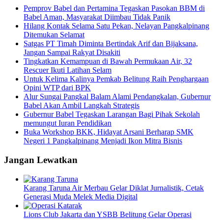
Pemprov Babel dan Pertamina Tegaskan Pasokan BBM di
Babel Aman, Masyarakat Diimbau Tidak Panik
Hilang Kontak Selama Satu Pekan, Nelayan Pangkalpinang
Ditemukan Selamat
Satgas PT Timah Diminta Bertindak Arif dan Bijaksana,
Jangan Sampai Rakyat Disakiti
Tingkatkan Kemampuan di Bawah Permukaan Air, 32
Rescuer Ikuti Latihan Selam
Untuk Kelima Kalinya Pemkab Belitung Raih Penghargaan
Opini WTP dari BPK
Alur Sungai Pangkal Balam Alami Pendangkalan, Gubernur
Babel Akan Ambil Langkah Strategis
Gubernur Babel Tegaskan Larangan Bagi Pihak Sekolah
memungut Iuran Pendidikan
Buka Workshop BKK, Hidayat Arsani Berharap SMK
Negeri 1 Pangkalpinang Menjadi Ikon Mitra Bisnis
Jangan Lewatkan
Karang Taruna Air Merbau Gelar Diklat Jurnalistik, Cetak
Generasi Muda Melek Media Digital
Lions Club Jakarta dan YSBB Belitung Gelar Operasi