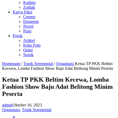
Kuliner
Zodiak
Karya Fiksi
Cerpen
Dongeng
Novel
Puisi
Pojok
Artikel
Kilas Foto
Opini
Sosok
Homepage
/
Topik Seremonial
/
Organisasi
Ketua TP PKK Beltim
Kecewa, Lomba Fashion Show Baju Adat Belitong Minim Peserta
Ketua TP PKK Beltim Kecewa, Lomba
Fashion Show Baju Adat Belitong Minim
Peserta
admin
Oktober 16, 2023
Organisasi
,
Topik Seremonial