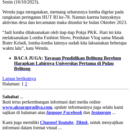
Senin (16/10/2023).
Wenda juga mengatakan, memang seharusnya lomba digelar pada
rangkaian peringatan HUT RI ke-78. Namun karena banyaknya
aktivitas desa dan kecamatan maka diundur ke bulan Oktober 2023.
“Jadi lomba dilaksanakan oleh tiap-tiap Pokja PKK. Hari ini kita
melaksanakan Lomba Fashion Show, Penilaian Vlog sama Masak
Buter Keladi, lomba-lomba lainnya sudah kita laksanakan beberapa
waktu lalu”, kata Wenda.
BACA JUGA:
Yayasan Pendidikan Belitung Berehun
Harapkan Lahirnya Universitas Pertama di Pulau
Belitong
Laman berikutnya
Halaman:
1
2
Sahabat
...
Ikuti terus perkembangan informasi dari media online
www.aksarapradiva.com
,
update
informasinya juga selalu kami
sajikan di halaman atau
fanpage
Facebook
dan
Instagram
...
Kami juga memiliki
Channel Youtube
,
Tiktok
, untuk menyajikan
informasi dalam format visual ...