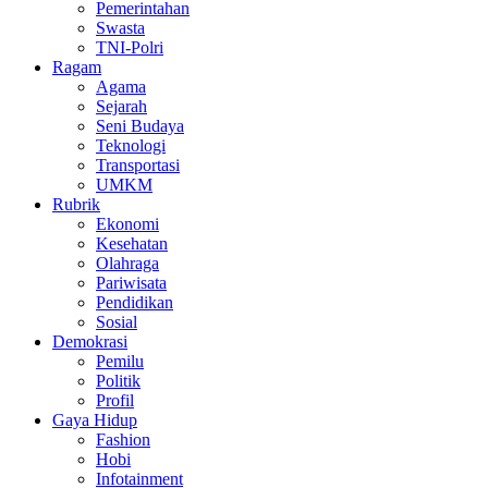
Pemerintahan
Swasta
TNI-Polri
Ragam
Agama
Sejarah
Seni Budaya
Teknologi
Transportasi
UMKM
Rubrik
Ekonomi
Kesehatan
Olahraga
Pariwisata
Pendidikan
Sosial
Demokrasi
Pemilu
Politik
Profil
Gaya Hidup
Fashion
Hobi
Infotainment