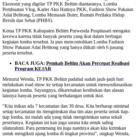
Ekonomi yang digelar TP PKK Beltim diantaranya, Lomba
Pembuatan Vlog, Kader Aku Hatinya PKK, Fashion Show Pakaian
Adat Belitong, Lomba Memasak Buter, Rumah Perilaku Hidup
Bersih dan Sehat (PHBS).
Ketua TP PKK Kabupaten Beltim Purwenda Puspitasari mengaku
kecewa karena tidak banyak peserta yang ikut dalam berbagai
kegiatan lomba tersebut. Ia pun mencontohkan Lomba Fashion
Show Pakaian Adat Belitong yang hanya diikuti oleh 6 pasang
peserta tersebut.
BACA JUGA:
Pemkab Beltim Akan Percepat Realisasi
Program KEJAR
Menurut Wenda, TP PKK Beltim padahal sudah jauh-jauh hari
melakukan road show ke setiap kecamatan untuk mensosiliasasikan
kegiatan lomba. Sayangnya, dikarenakan kesibukan dan alasan
lainnya banyak peserta yang berhalangan untuk ikut.
“Kita inikan ada 7 kecamatan dan 39 desa. Kita berharap minimal
setiap kecamatan itu mengirimkan dua tim atau peserta untuk tiap-
tiap lomba, ini malah ada yang tidak mengirimkan sama sekali
pesertanya. Kegiatan ini kan juga sarana kita untuk saling
silaturahmi. Para pemenang ini juga nantinya akan kita kirimkan
untuk mengikuti ajang lomba di tingkat provinsi”, ungkap Wenda,