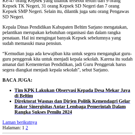
Ke-47 orang Kepsek yang dilantik tersebut terdiri dari 9 orang
Kepsek TK Negeri, 31 orang Kepsek SD Negeri dan 7 orang
Kepsek SMP Negeri. Selain itu, dilantik juga satu orang Pengawas
SD Negeri.
Kepala Dinas Pendidikan Kabupaten Beltim Sarjano mengatakan,
pelantikan merupakan kebutuhan organisasi dan dalam rangka
penataan. Hal ini mengingat banyak Kepsek sebelumnya yang
sudah memasuki masa pensiun.
“Kemudian juga ada kewajiban kita untuk segera mengangkat guru-
guru penggerak kita untuk menjadi kepala sekolah. Karena itu sudah
amanat dari Kementerian Pendidikan, jadi Guru Penggerak harus
segera diangkat menjadi kepala sekolah”, sebut Sarjano.
BACA JUGA:
Tim KPK Lakukan Observasi Kepada Desa Mekar Jaya
di Beltim
Direktorat Wasnas dan Dirjen Politik Kemendagri Gelar
Rakor Sinergisitas Antar Lembaga Pemerintah Dalam
Rangka Sukses Pemilu 2024
Laman berikutnya
Halaman:
1
2