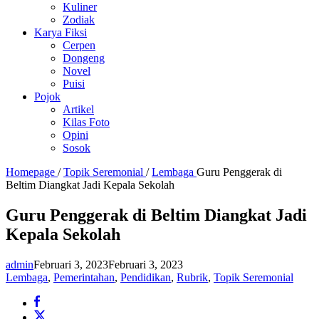
Kuliner
Zodiak
Karya Fiksi
Cerpen
Dongeng
Novel
Puisi
Pojok
Artikel
Kilas Foto
Opini
Sosok
Homepage
/
Topik Seremonial
/
Lembaga
Guru Penggerak di
Beltim Diangkat Jadi Kepala Sekolah
Guru Penggerak di Beltim Diangkat Jadi
Kepala Sekolah
admin
Februari 3, 2023
Februari 3, 2023
Lembaga
,
Pemerintahan
,
Pendidikan
,
Rubrik
,
Topik Seremonial