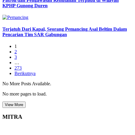
Patroli dan Pengawasan Kehutanan Terpadu di Wilayah
KPHP Gunong Duren
Terjatuh Dari Kapal, Seorang Pemancing Asal Beltim Dalam
Pencarian Tim SAR Gabungan
1
2
3
…
273
Berikutnya
No More Posts Available.
No more pages to load.
View More
MITRA