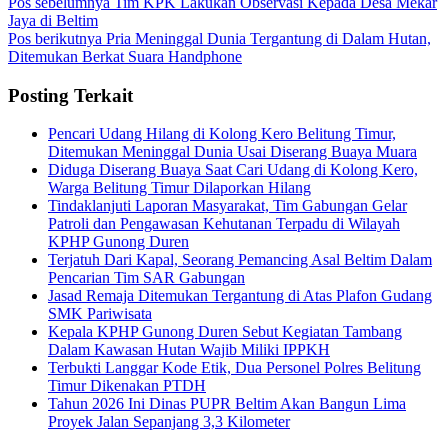
Pos sebelumnya
Tim KPK Lakukan Observasi Kepada Desa Mekar
Jaya di Beltim
Pos berikutnya
Pria Meninggal Dunia Tergantung di Dalam Hutan,
Ditemukan Berkat Suara Handphone
Posting Terkait
Pencari Udang Hilang di Kolong Kero Belitung Timur,
Ditemukan Meninggal Dunia Usai Diserang Buaya Muara
Diduga Diserang Buaya Saat Cari Udang di Kolong Kero,
Warga Belitung Timur Dilaporkan Hilang
Tindaklanjuti Laporan Masyarakat, Tim Gabungan Gelar
Patroli dan Pengawasan Kehutanan Terpadu di Wilayah
KPHP Gunong Duren
Terjatuh Dari Kapal, Seorang Pemancing Asal Beltim Dalam
Pencarian Tim SAR Gabungan
Jasad Remaja Ditemukan Tergantung di Atas Plafon Gudang
SMK Pariwisata
Kepala KPHP Gunong Duren Sebut Kegiatan Tambang
Dalam Kawasan Hutan Wajib Miliki IPPKH
Terbukti Langgar Kode Etik, Dua Personel Polres Belitung
Timur Dikenakan PTDH
Tahun 2026 Ini Dinas PUPR Beltim Akan Bangun Lima
Proyek Jalan Sepanjang 3,3 Kilometer