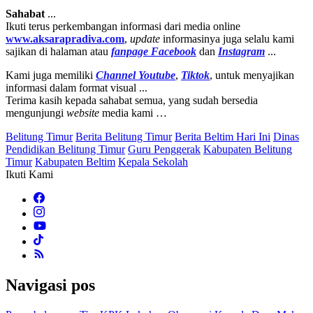
Sahabat
...
Ikuti terus perkembangan informasi dari media online
www.aksarapradiva.com
,
update
informasinya juga selalu kami
sajikan di halaman atau
fanpage
Facebook
dan
Instagram
...
Kami juga memiliki
Channel Youtube
,
Tiktok
, untuk menyajikan
informasi dalam format visual ...
Terima kasih kepada sahabat semua, yang sudah bersedia
mengunjungi
website
media kami …
Belitung Timur
Berita Belitung Timur
Berita Beltim Hari Ini
Dinas
Pendidikan Belitung Timur
Guru Penggerak
Kabupaten Belitung
Timur
Kabupaten Beltim
Kepala Sekolah
Ikuti Kami
Navigasi pos