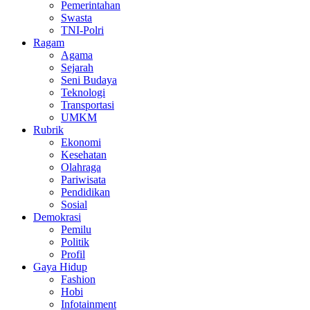
Pemerintahan
Swasta
TNI-Polri
Ragam
Agama
Sejarah
Seni Budaya
Teknologi
Transportasi
UMKM
Rubrik
Ekonomi
Kesehatan
Olahraga
Pariwisata
Pendidikan
Sosial
Demokrasi
Pemilu
Politik
Profil
Gaya Hidup
Fashion
Hobi
Infotainment