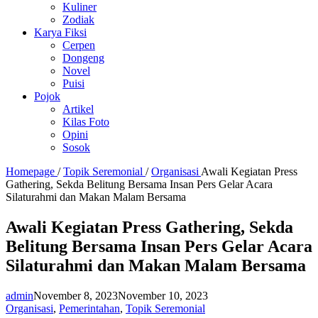
Kuliner
Zodiak
Karya Fiksi
Cerpen
Dongeng
Novel
Puisi
Pojok
Artikel
Kilas Foto
Opini
Sosok
Homepage
/
Topik Seremonial
/
Organisasi
Awali Kegiatan Press
Gathering, Sekda Belitung Bersama Insan Pers Gelar Acara
Silaturahmi dan Makan Malam Bersama
Awali Kegiatan Press Gathering, Sekda
Belitung Bersama Insan Pers Gelar Acara
Silaturahmi dan Makan Malam Bersama
admin
November 8, 2023
November 10, 2023
Organisasi
,
Pemerintahan
,
Topik Seremonial