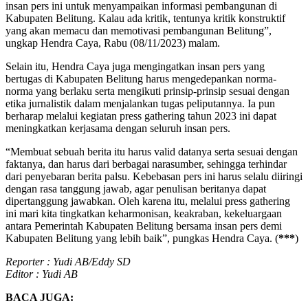
insan pers ini untuk menyampaikan informasi pembangunan di
Kabupaten Belitung. Kalau ada kritik, tentunya kritik konstruktif
yang akan memacu dan memotivasi pembangunan Belitung”,
ungkap Hendra Caya, Rabu (08/11/2023) malam.
Selain itu, Hendra Caya juga mengingatkan insan pers yang
bertugas di Kabupaten Belitung harus mengedepankan norma-
norma yang berlaku serta mengikuti prinsip-prinsip sesuai dengan
etika jurnalistik dalam menjalankan tugas peliputannya. Ia pun
berharap melalui kegiatan press gathering tahun 2023 ini dapat
meningkatkan kerjasama dengan seluruh insan pers.
“Membuat sebuah berita itu harus valid datanya serta sesuai dengan
faktanya, dan harus dari berbagai narasumber, sehingga terhindar
dari penyebaran berita palsu. Kebebasan pers ini harus selalu diiringi
dengan rasa tanggung jawab, agar penulisan beritanya dapat
dipertanggung jawabkan. Oleh karena itu, melalui press gathering
ini mari kita tingkatkan keharmonisan, keakraban, kekeluargaan
antara Pemerintah Kabupaten Belitung bersama insan pers demi
Kabupaten Belitung yang lebih baik”, pungkas Hendra Caya. (
***
)
Reporter : Yudi AB/Eddy SD
Editor : Yudi AB
BACA JUGA: