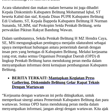
Acara silaturahmi dan makan malam bersama ini juga dihadiri
Kepala Diskominfo Kabupaten Belitung Mohammad Iqbal, ST
beserta Kabid dan staf, Kepala Dinas PUPR Kabupaten Belitung
Edi Usdianto, ST, Kepala Bappeda Kabupaten Belitung H Nurman
Sunanda, SE,MM, staf Prokopim Setda Pemkab Belitung, serta
perwakilan Pikiran Rakyat Bandung Wawan.
Dalam sambutannya, Sekda Pemkab Belitung H MZ Hendra Caya,
SE, MSi mengungkapkan pentingnya menjalin silaturahmi sebagai
upaya memperkuat hubungan antara pemerintah daerah dengan
insan pers yang bertugas di Kabupaten Belitung. Melalui kerjasama
yang erat, maka semua Organisasi Perangkat Daerah (OPD) di
lingkup Pemkab Belitung harus mendukung peran media dalam
menyampaikan informasi demi kemajuan pembangunan Kabupaten
Belitung.
BERITA TERKAIT:
Mantapkan Kegiatan Press
Gathering, Diskominfo Belitung Gelar Rapat Teknis
Dengan Wartawan
“Kerjasama dengan wartawan ini perlu ditingkatkan, untuk
memperkuat sinergi antara Pemerintah Kabupaten Belitung dan para
wartawan. Semua OPD harus mendukung peran media dalam
menyampaikan informasi, jangan alergi dengan wartawan. Kita ajak