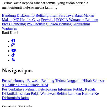
Terima kasih kepada sahabat semua, yang sudah bersedia
mengunjungi
website
media kami …
Bandung
Diskominfo Belitung
Insan Pers
Jawa Barat
Makan
Malam
MZ Hendra Caya
Perwabel
POKJA Wartawan Belitung
Press Gathering
PWI Belitung
Sekda Belitung
Silaturahmi
Wartawan
Ikuti Kami
Navigasi pos
Pos sebelumnya
Bawaslu Belitung Terima Anggaran Hibah Sebesar
8,1 Miliar Untuk Pilkada 2024
Pos berikutnya
Pelajari Keterbukaan Informasi Publik, Kepala
Diskotikdansa dan Pokja Wartawan Beltim Lakukan Kunker Ke
Diskominfo Jatim