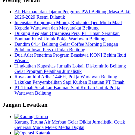
Posting Terkait
Ali Hasmara dan Jajaran Pengurus PWI Belitung Masa Bakti
2026-2029 Resmi Dilantik
Intensitas Kunjungan Minim, Rudianto Tjen Minta Maaf
Kepada Wartawan dan Masyarakat Belitung
Dukung Kegiatan Organisasi Pers, PT Timah Serahkan
Bantuan Kursi Untuk Pokja Wartawan Belitung
Dandim 0414 Belitung Gelar Coffee Morning Dengan
Puluhan Insan Pers di Pulau Belitong
Dua Atlet Penerima Program Beasiswa KONI Beltim Ikuti
Wisuda
Tingkatkan Kapasitas Jurnalis Lokal, Diskominfo Belitung
Gelar Program Pelatihan Jurnalistik
Rayakan Idul Adha 1446H, Pokja Wartawan Belitung
Lakukan Penyembelihan Sapi Kurban Bantuan PT Timah
PT Timah Serahkan Bantuan Sapi Kurban Untuk Pokja
Wartawan Belitung
Jangan Lewatkan
Karang Taruna Air Merbau Gelar Diklat Jurnalistik, Cetak
Generasi Muda Melek Media Digital