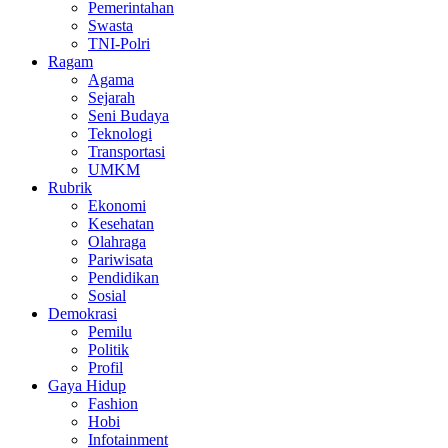
Pemerintahan
Swasta
TNI-Polri
Ragam
Agama
Sejarah
Seni Budaya
Teknologi
Transportasi
UMKM
Rubrik
Ekonomi
Kesehatan
Olahraga
Pariwisata
Pendidikan
Sosial
Demokrasi
Pemilu
Politik
Profil
Gaya Hidup
Fashion
Hobi
Infotainment