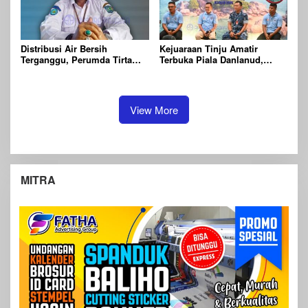
Distribusi Air Bersih
Kejuaraan Tinju Amatir
Terganggu, Perumda Tirta
Terbuka Piala Danlanud,
Batu Mentas Siapkan Layanan
Targetkan Ratusan Petinju se-
Tangki
Indonesia
View More
MITRA