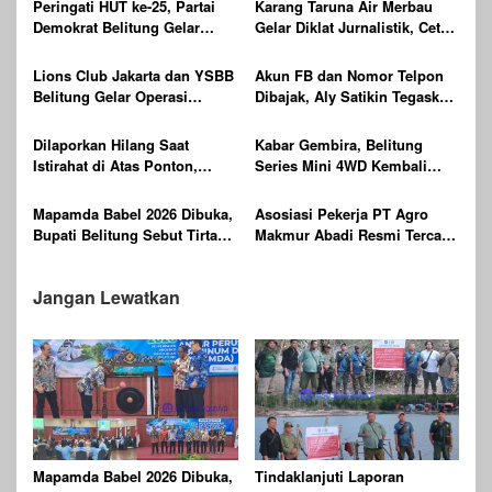
Peringati HUT ke-25, Partai
Karang Taruna Air Merbau
Demokrat Belitung Gelar
Gelar Diklat Jurnalistik, Cetak
Gerakan Langit Biru
Generasi Muda Melek Media
Indonesia ASRI
Digital
Lions Club Jakarta dan YSBB
Akun FB dan Nomor Telpon
Belitung Gelar Operasi
Dibajak, Aly Satikin Tegaskan
Katarak Gratis Berteknologi
itu Penipuan
Laser, Targetkan 100 Peserta
Dilaporkan Hilang Saat
Kabar Gembira, Belitung
Istirahat di Atas Ponton,
Series Mini 4WD Kembali
Ditemukan Sudah Tak
Digelar
Bernyawa
Mapamda Babel 2026 Dibuka,
Asosiasi Pekerja PT Agro
Bupati Belitung Sebut Tirta
Makmur Abadi Resmi Tercatat
Batu Mentas Harus Mandiri
di Dinas KUKMPTK Belitung
Jangan Lewatkan
Mapamda Babel 2026 Dibuka,
Tindaklanjuti Laporan