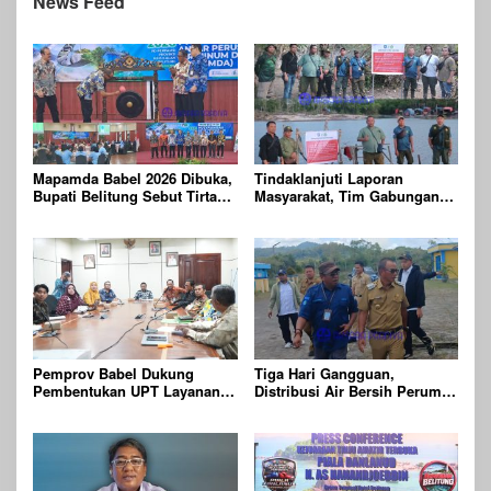
News Feed
Mapamda Babel 2026 Dibuka,
Tindaklanjuti Laporan
Bupati Belitung Sebut Tirta
Masyarakat, Tim Gabungan
Batu Mentas Harus Mandiri
Gelar Patroli dan
Pengawasan Kehutanan
Terpadu di Wilayah KPHP
Gunong Duren
Pemprov Babel Dukung
Tiga Hari Gangguan,
Pembentukan UPT Layanan
Distribusi Air Bersih Perumda
Jaminan Produk Halal di
Batu Mentas Kembali Berjalan
Daerah
Normal