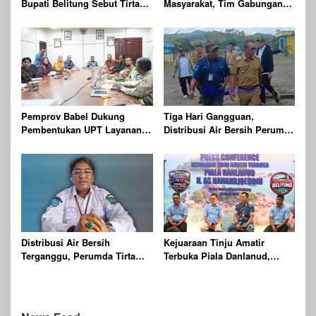
Bupati Belitung Sebut Tirta
Masyarakat, Tim Gabungan
Batu Mentas Harus Mandiri
Gelar Patroli dan
Pengawasan Kehutanan
Terpadu di Wilayah KPHP
Gunong Duren
Pemprov Babel Dukung
Tiga Hari Gangguan,
Pembentukan UPT Layanan
Distribusi Air Bersih Perumda
Jaminan Produk Halal di
Batu Mentas Kembali Berjalan
Daerah
Normal
Distribusi Air Bersih
Kejuaraan Tinju Amatir
Terganggu, Perumda Tirta
Terbuka Piala Danlanud,
Batu Mentas Siapkan Layanan
Targetkan Ratusan Petinju se-
Tangki
Indonesia