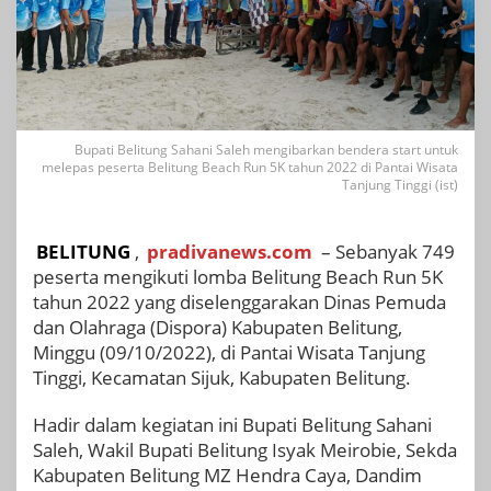
Bupati Belitung Sahani Saleh mengibarkan bendera start untuk
melepas peserta Belitung Beach Run 5K tahun 2022 di Pantai Wisata
Tanjung Tinggi (ist)
BELITUNG
,
pradivanews.com
– Sebanyak 749
peserta mengikuti lomba Belitung Beach Run 5K
tahun 2022 yang diselenggarakan Dinas Pemuda
dan Olahraga (Dispora) Kabupaten Belitung,
Minggu (09/10/2022), di Pantai Wisata Tanjung
Tinggi, Kecamatan Sijuk, Kabupaten Belitung.
Hadir dalam kegiatan ini Bupati Belitung Sahani
Saleh, Wakil Bupati Belitung Isyak Meirobie, Sekda
Kabupaten Belitung MZ Hendra Caya, Dandim