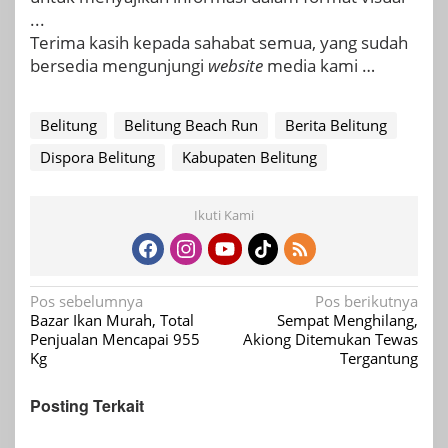
...
Terima kasih kepada sahabat semua, yang sudah
bersedia mengunjungi
website
media kami …
Belitung
Belitung Beach Run
Berita Belitung
Dispora Belitung
Kabupaten Belitung
Ikuti Kami
Navigasi
Pos sebelumnya
Pos berikutnya
Bazar Ikan Murah, Total
Sempat Menghilang,
pos
Penjualan Mencapai 955
Akiong Ditemukan Tewas
Kg
Tergantung
Posting Terkait