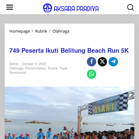
Lewati
ke
konten
749
Homepage
/
Rubrik
/
Olahraga
Peserta
Event
Ikuti
749 Peserta Ikuti Belitung Beach Run 5K
Belitung
Beach
Run
Admin
Oktober 9, 2022
5K
Olahraga
,
Pemerintahan
,
Rubrik
,
Topik
Seremonial