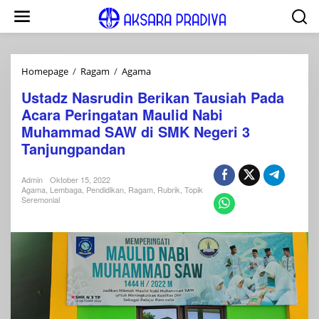
Lewati
ke
konten
Ustadz
Homepage
/
Ragam
/
Agama
Nasrudin
Ustadz Nasrudin Berikan Tausiah Pada
Berikan
Acara Peringatan Maulid Nabi
Tausiah
Pada
Muhammad SAW di SMK Negeri 3
Acara
Tanjungpandan
Peringatan
Maulid
Nabi
Admin
Oktober 15, 2022
Agama
,
Lembaga
,
Pendidikan
,
Ragam
,
Rubrik
,
Topik
Muhammad
Seremonial
SAW
di
SMK
Negeri
3
Tanjungpandan