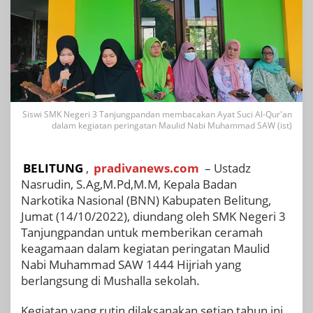
Siswi SMK Negeri 3 Tanjungpandan membacakan Ayat Suci Al-Qur'an
dalam kegiatan peringatan Maulid Nabi Muhammad SAW (ist)
BELITUNG
,
pradivanews.com
– Ustadz
Nasrudin, S.Ag,M.Pd,M.M, Kepala Badan
Narkotika Nasional (BNN) Kabupaten Belitung,
Jumat (14/10/2022), diundang oleh SMK Negeri 3
Tanjungpandan untuk memberikan ceramah
keagamaan dalam kegiatan peringatan Maulid
Nabi Muhammad SAW 1444 Hijriah yang
berlangsung di Mushalla sekolah.
Kegiatan yang rutin dilaksanakan setiap tahun ini,