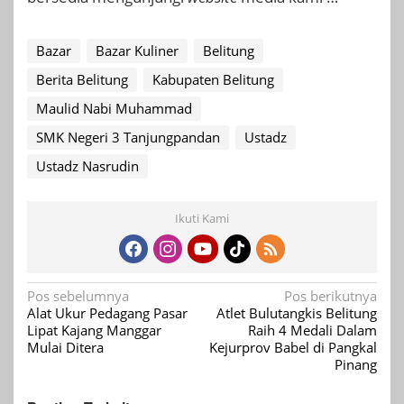
Bazar
Bazar Kuliner
Belitung
Berita Belitung
Kabupaten Belitung
Maulid Nabi Muhammad
SMK Negeri 3 Tanjungpandan
Ustadz
Ustadz Nasrudin
Ikuti Kami
Navigasi
Pos sebelumnya
Pos berikutnya
Alat Ukur Pedagang Pasar
Atlet Bulutangkis Belitung
pos
Lipat Kajang Manggar
Raih 4 Medali Dalam
Mulai Ditera
Kejurprov Babel di Pangkal
Pinang