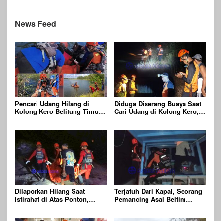
News Feed
Pencari Udang Hilang di
Diduga Diserang Buaya Saat
Kolong Kero Belitung Timur,
Cari Udang di Kolong Kero,
Ditemukan Meninggal Dunia
Warga Belitung Timur
Usai Diserang Buaya Muara
Dilaporkan Hilang
Dilaporkan Hilang Saat
Terjatuh Dari Kapal, Seorang
Istirahat di Atas Ponton,
Pemancing Asal Beltim
Ditemukan Sudah Tak
Dalam Pencarian Tim SAR
Bernyawa
Gabungan