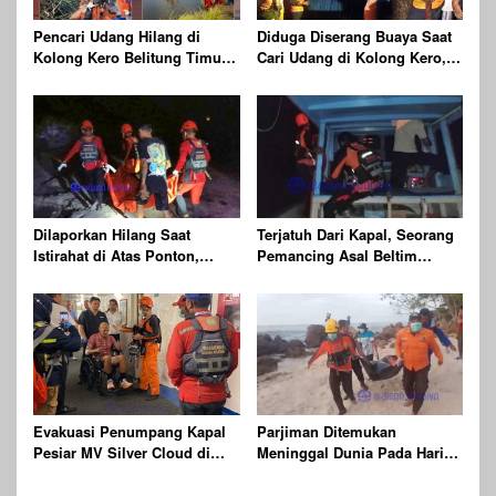
Pencari Udang Hilang di
Diduga Diserang Buaya Saat
Kolong Kero Belitung Timur,
Cari Udang di Kolong Kero,
Ditemukan Meninggal Dunia
Warga Belitung Timur
Usai Diserang Buaya Muara
Dilaporkan Hilang
Dilaporkan Hilang Saat
Terjatuh Dari Kapal, Seorang
Istirahat di Atas Ponton,
Pemancing Asal Beltim
Ditemukan Sudah Tak
Dalam Pencarian Tim SAR
Bernyawa
Gabungan
Evakuasi Penumpang Kapal
Parjiman Ditemukan
Pesiar MV Silver Cloud di
Meninggal Dunia Pada Hari
Perairan Belitung
Kelima Pencarian