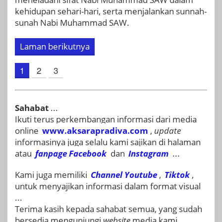
kehidupan sehari-hari, serta menjalankan sunnah-
sunah Nabi Muhammad SAW.
Laman berikutnya
1
2
3
Sahabat
...
Ikuti terus perkembangan informasi dari media
online
www.aksarapradiva.com
,
update
informasinya juga selalu kami sajikan di halaman
atau
fanpage
Facebook
dan
Instagram
...
Kami juga memiliki
Channel Youtube
,
Tiktok
,
untuk menyajikan informasi dalam format visual
...
Terima kasih kepada sahabat semua, yang sudah
bersedia mengunjungi
website
media kami …