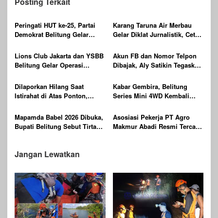
Posting Terkait
Peringati HUT ke-25, Partai
Karang Taruna Air Merbau
Demokrat Belitung Gelar
Gelar Diklat Jurnalistik, Cetak
Gerakan Langit Biru
Generasi Muda Melek Media
Indonesia ASRI
Digital
Lions Club Jakarta dan YSBB
Akun FB dan Nomor Telpon
Belitung Gelar Operasi
Dibajak, Aly Satikin Tegaskan
Katarak Gratis Berteknologi
itu Penipuan
Laser, Targetkan 100 Peserta
Dilaporkan Hilang Saat
Kabar Gembira, Belitung
Istirahat di Atas Ponton,
Series Mini 4WD Kembali
Ditemukan Sudah Tak
Digelar
Bernyawa
Mapamda Babel 2026 Dibuka,
Asosiasi Pekerja PT Agro
Bupati Belitung Sebut Tirta
Makmur Abadi Resmi Tercatat
Batu Mentas Harus Mandiri
di Dinas KUKMPTK Belitung
Jangan Lewatkan