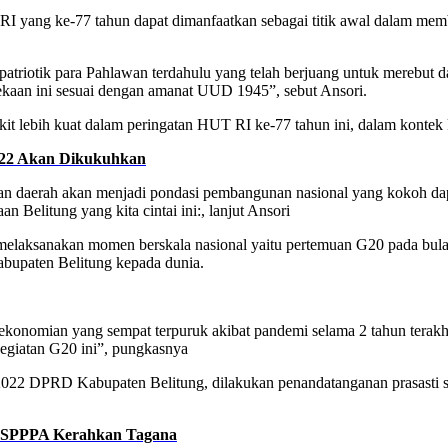
 yang ke-77 tahun dapat dimanfaatkan sebagai titik awal dalam memb
atriotik para Pahlawan terdahulu yang telah berjuang untuk merebut 
dekaan ini sesuai dengan amanat UUD 1945”, sebut Ansori.
gkit lebih kuat dalam peringatan HUT RI ke-77 tahun ini, dalam kont
2022 Akan Dikukuhkan
gan daerah akan menjadi pondasi pembangunan nasional yang kokoh da
 Belitung yang kita cintai ini:, lanjut Ansori
 melaksanakan momen berskala nasional yaitu pertemuan G20 pada bul
bupaten Belitung kepada dunia.
konomian yang sempat terpuruk akibat pandemi selama 2 tahun terakhir
egiatan G20 ini”, pungkasnya
 2022 DPRD Kabupaten Belitung, dilakukan penandatanganan prasasti
 DSPPPA Kerahkan Tagana