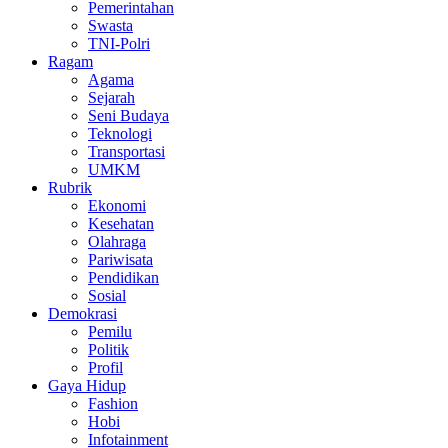
Pemerintahan
Swasta
TNI-Polri
Ragam
Agama
Sejarah
Seni Budaya
Teknologi
Transportasi
UMKM
Rubrik
Ekonomi
Kesehatan
Olahraga
Pariwisata
Pendidikan
Sosial
Demokrasi
Pemilu
Politik
Profil
Gaya Hidup
Fashion
Hobi
Infotainment