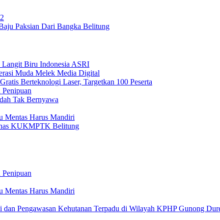
22
aju Paksian Dari Bangka Belitung
 Langit Biru Indonesia ASRI
nerasi Muda Melek Media Digital
ratis Berteknologi Laser, Targetkan 100 Peserta
u Penipuan
Sudah Tak Bernyawa
tu Mentas Harus Mandiri
 Dinas KUKMPTK Belitung
u Penipuan
tu Mentas Harus Mandiri
roli dan Pengawasan Kehutanan Terpadu di Wilayah KPHP Gunong Dur