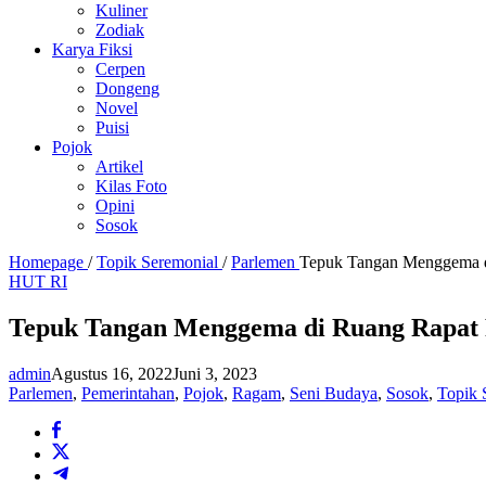
Kuliner
Zodiak
Karya Fiksi
Cerpen
Dongeng
Novel
Puisi
Pojok
Artikel
Kilas Foto
Opini
Sosok
Homepage
/
Topik Seremonial
/
Parlemen
Tepuk Tangan Menggema di
HUT RI
Tepuk Tangan Menggema di Ruang Rapat P
admin
Agustus 16, 2022
Juni 3, 2023
Parlemen
,
Pemerintahan
,
Pojok
,
Ragam
,
Seni Budaya
,
Sosok
,
Topik 