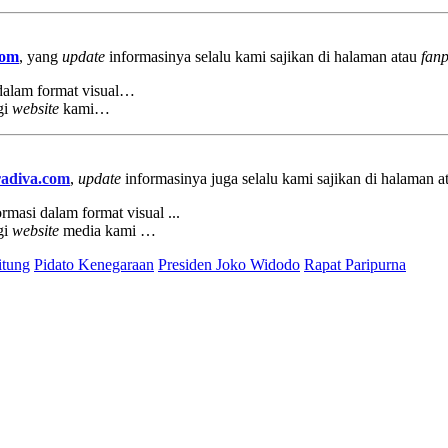
com
, yang
update
informasinya selalu kami sajikan di halaman atau
fan
 dalam format visual…
gi
website
kami…
adiva.com
,
update
informasinya juga selalu kami sajikan di halaman 
rmasi dalam format visual ...
gi
website
media kami …
itung
Pidato Kenegaraan
Presiden Joko Widodo
Rapat Paripurna