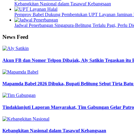
Kebangkitan Nasional dalam Tasawuf Kebangsaan
Pemprov Babel Dukung Pembentukan UPT Layanan Jaminan P
Jadwal Penerbangan Singapura-Belitung Terlalu Pagi, Perlu 
News Feed
Akun FB dan Nomor Telpon Dibajak, Aly Satikin Tegaskan itu 
Mapamda Babel 2026 Dibuka, Bupati Belitung Sebut Tirta Bat
Tindaklanjuti Laporan Masyarakat, Tim Gabungan Gelar Pat
Kebangkitan Nasional dalam Tasawuf Kebangsaan