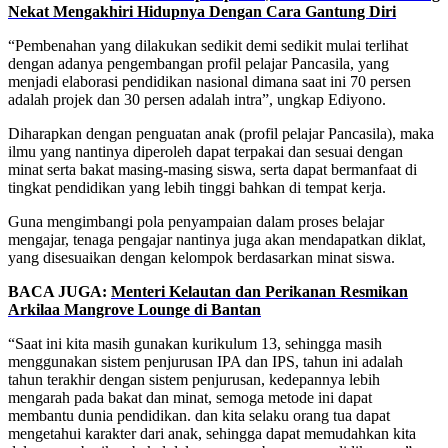
Nekat Mengakhiri Hidupnya Dengan Cara Gantung Diri
“Pembenahan yang dilakukan sedikit demi sedikit mulai terlihat
dengan adanya pengembangan profil pelajar Pancasila, yang
menjadi elaborasi pendidikan nasional dimana saat ini 70 persen
adalah projek dan 30 persen adalah intra”, ungkap Ediyono.
Diharapkan dengan penguatan anak (profil pelajar Pancasila), maka
ilmu yang nantinya diperoleh dapat terpakai dan sesuai dengan
minat serta bakat masing-masing siswa, serta dapat bermanfaat di
tingkat pendidikan yang lebih tinggi bahkan di tempat kerja.
Guna mengimbangi pola penyampaian dalam proses belajar
mengajar, tenaga pengajar nantinya juga akan mendapatkan diklat,
yang disesuaikan dengan kelompok berdasarkan minat siswa.
BACA JUGA:
Menteri Kelautan dan Perikanan Resmikan
Arkilaa Mangrove Lounge di Bantan
“Saat ini kita masih gunakan kurikulum 13, sehingga masih
menggunakan sistem penjurusan IPA dan IPS, tahun ini adalah
tahun terakhir dengan sistem penjurusan, kedepannya lebih
mengarah pada bakat dan minat, semoga metode ini dapat
membantu dunia pendidikan. dan kita selaku orang tua dapat
mengetahui karakter dari anak, sehingga dapat memudahkan kita