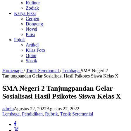
Kuliner
Zodiak
Karya Fiksi
Cerpen
Dongeng
Novel
Puisi
Pojok
Artikel
Kilas Foto
Opini
Sosok
Homepage
/
Topik Seremonial
/
Lembaga
SMA Negeri 2
Tanjungpandan Gelar Sosialisasi Hasil Psikotes Siswa Kelas X
SMA Negeri 2 Tanjungpandan Gelar
Sosialisasi Hasil Psikotes Siswa Kelas X
admin
Agustus 22, 2022
Agustus 22, 2022
Lembaga
,
Pendidikan
,
Rubrik
,
Topik Seremonial