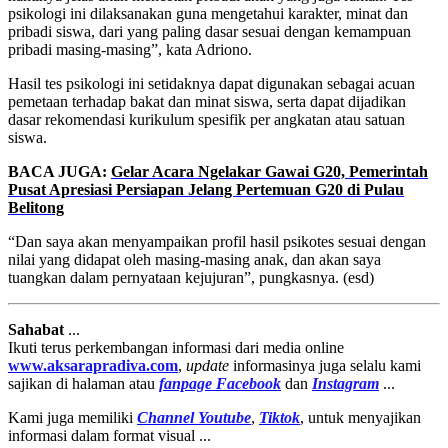
psikologi ini dilaksanakan guna mengetahui karakter, minat dan
pribadi siswa, dari yang paling dasar sesuai dengan kemampuan
pribadi masing-masing”, kata Adriono.
Hasil tes psikologi ini setidaknya dapat digunakan sebagai acuan
pemetaan terhadap bakat dan minat siswa, serta dapat dijadikan
dasar rekomendasi kurikulum spesifik per angkatan atau satuan
siswa.
BACA JUGA:
Gelar Acara Ngelakar Gawai G20, Pemerintah
Pusat Apresiasi Persiapan Jelang Pertemuan G20 di Pulau
Belitong
“Dan saya akan menyampaikan profil hasil psikotes sesuai dengan
nilai yang didapat oleh masing-masing anak, dan akan saya
tuangkan dalam pernyataan kejujuran”, pungkasnya. (esd)
Sahabat
...
Ikuti terus perkembangan informasi dari media online
www.aksarapradiva.com
,
update
informasinya juga selalu kami
sajikan di halaman atau
fanpage
Facebook
dan
Instagram
...
Kami juga memiliki
Channel Youtube
,
Tiktok
, untuk menyajikan
informasi dalam format visual ...