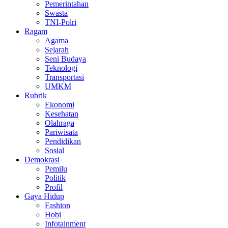
Pemerintahan
Swasta
TNI-Polri
Ragam
Agama
Sejarah
Seni Budaya
Teknologi
Transportasi
UMKM
Rubrik
Ekonomi
Kesehatan
Olahraga
Pariwisata
Pendidikan
Sosial
Demokrasi
Pemilu
Politik
Profil
Gaya Hidup
Fashion
Hobi
Infotainment