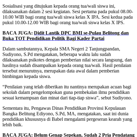
Sosialisasi yang ditujukan kepada orang tua/wali siswa ini,
dilaksanakan dalam 2 sesi kegiatan. Sesi pertama pada pukul 08.00-
10.00 WIB bagi orang tua/wali siswa kelas X IPA. Sesi kedua pada
pukul 10.00-12.00 WIB bagi orang tua/wali siswa kelas X IPS.
BACA JUGA:
Didit Lantik DPC BMI se-Pulau Belitong dan
Buka TOT Pendidikan Politik Bagi Kader Partai
Dalam sambutannya, Kepala SMA Negeri 2 Tanjungpandan,
Sudiyono, S.Pd mengatakan, beberapa waktu lalu sudah
dilaksanakan psikotes dengan pemberian nilai secara langsung, dan
hasilnya sudah disampaikan kepada orang tua/wali. Hasil penilaian
tersebut menurutnya, merupakan data awal dalam pemberian
bimbingan kepada siswa.
“Penilaian yang telah diberikan itu nantinya merupakan acuan bagi
sekolah dalam pengelompokan guna pembekalan ilmu pendidikan
sesuai kemampuan dan minat dari tiap-tiap siswa”, sebut Sudiyono.
Sementara itu, Pengawas Dinas Pendidikan Provinsi Kepulauan
Bangka Belitung Ediyono, S.Pd, MA, mengatakan, saat ini dunia
pendidikan khususnya di Babel mengalami pergeseran kearah yang
lebih baik.
BACA JUGA:
Belum Genap Sepekan, Sudah 2 Pria Pendatang