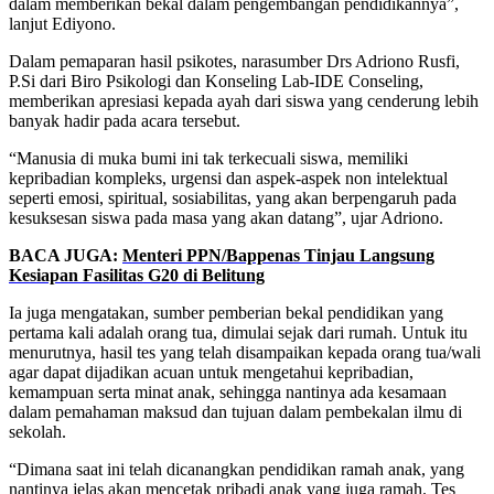
dalam memberikan bekal dalam pengembangan pendidikannya”,
lanjut Ediyono.
Dalam pemaparan hasil psikotes, narasumber Drs Adriono Rusfi,
P.Si dari Biro Psikologi dan Konseling Lab-IDE Conseling,
memberikan apresiasi kepada ayah dari siswa yang cenderung lebih
banyak hadir pada acara tersebut.
“Manusia di muka bumi ini tak terkecuali siswa, memiliki
kepribadian kompleks, urgensi dan aspek-aspek non intelektual
seperti emosi, spiritual, sosiabilitas, yang akan berpengaruh pada
kesuksesan siswa pada masa yang akan datang”, ujar Adriono.
BACA JUGA:
Menteri PPN/Bappenas Tinjau Langsung
Kesiapan Fasilitas G20 di Belitung
Ia juga mengatakan, sumber pemberian bekal pendidikan yang
pertama kali adalah orang tua, dimulai sejak dari rumah. Untuk itu
menurutnya, hasil tes yang telah disampaikan kepada orang tua/wali
agar dapat dijadikan acuan untuk mengetahui kepribadian,
kemampuan serta minat anak, sehingga nantinya ada kesamaan
dalam pemahaman maksud dan tujuan dalam pembekalan ilmu di
sekolah.
“Dimana saat ini telah dicanangkan pendidikan ramah anak, yang
nantinya jelas akan mencetak pribadi anak yang juga ramah. Tes