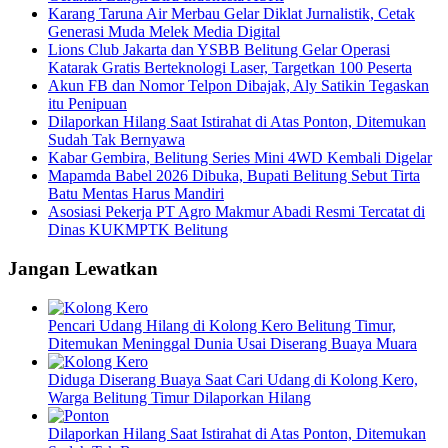
Karang Taruna Air Merbau Gelar Diklat Jurnalistik, Cetak
Generasi Muda Melek Media Digital
Lions Club Jakarta dan YSBB Belitung Gelar Operasi
Katarak Gratis Berteknologi Laser, Targetkan 100 Peserta
Akun FB dan Nomor Telpon Dibajak, Aly Satikin Tegaskan
itu Penipuan
Dilaporkan Hilang Saat Istirahat di Atas Ponton, Ditemukan
Sudah Tak Bernyawa
Kabar Gembira, Belitung Series Mini 4WD Kembali Digelar
Mapamda Babel 2026 Dibuka, Bupati Belitung Sebut Tirta
Batu Mentas Harus Mandiri
Asosiasi Pekerja PT Agro Makmur Abadi Resmi Tercatat di
Dinas KUKMPTK Belitung
Jangan Lewatkan
Pencari Udang Hilang di Kolong Kero Belitung Timur,
Ditemukan Meninggal Dunia Usai Diserang Buaya Muara
Diduga Diserang Buaya Saat Cari Udang di Kolong Kero,
Warga Belitung Timur Dilaporkan Hilang
Dilaporkan Hilang Saat Istirahat di Atas Ponton, Ditemukan