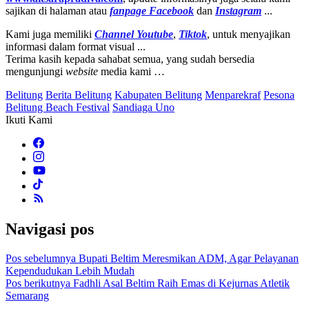
sajikan di halaman atau
fanpage
Facebook
dan
Instagram
...
Kami juga memiliki
Channel Youtube
,
Tiktok
, untuk menyajikan
informasi dalam format visual ...
Terima kasih kepada sahabat semua, yang sudah bersedia
mengunjungi
website
media kami …
Belitung
Berita Belitung
Kabupaten Belitung
Menparekraf
Pesona
Belitung Beach Festival
Sandiaga Uno
Ikuti Kami
Navigasi pos
Pos sebelumnya
Bupati Beltim Meresmikan ADM, Agar Pelayanan
Kependudukan Lebih Mudah
Pos berikutnya
Fadhli Asal Beltim Raih Emas di Kejurnas Atletik
Semarang