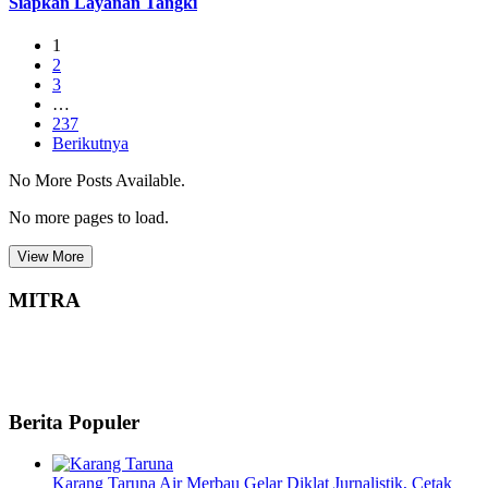
Siapkan Layanan Tangki
1
2
3
…
237
Berikutnya
No More Posts Available.
No more pages to load.
View More
MITRA
Berita Populer
Karang Taruna Air Merbau Gelar Diklat Jurnalistik, Cetak