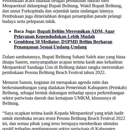
Pembukaan acara ditandai dengan pemukulan hadrah oleh
Menparekraf didampingi Bupati Belitung, Wakil Bupati Belitung,
dan unsur Forkopimda dan sejumlah tamu undangan lainnya.
Pembukaan juga dimeriahkan dengan penampilan parade pelangi
budaya serta pelepasan tukik.
Baca Juga:
Bupati Beltim Meresmikan ADM, Agar
Pelayanan Kependudukan Lebih Mudah
Gembleng 50 Mediator, DSPMD Beltim Berharap
Penanganan Sesuai Undang-Undang
Dalam sambutannya, Bupati Belitung Sahani Saleh atau yang biasa
disapa Sanem, menyampaikan ucapan terima kasih atas kehadiran
Menparekraf Sandiaga Uno di Belitung dalam rangka meresmikan
pembukaan Pesona Belitung Beach Festival tahun 2022.
Menurut Sanem, kegiatan ini merupakan agenda rutin dan
berkesinambungan yang diadakan Pemerintah Kabupaten (Pemkab)
Belitung, sebagai bentuk dukungan terhadap upaya perkembangan
sektor pariwisata daerah dan kemajuan UMKM, khususnya di
Belitung.
“Saya ucapkan terima kasih Kepada Menparekraf yang telah hadir
untuk membuka secara resmi Pesona Belitung Beach Festival 2022
ini, dan semua pihak yang terus berupaya memberikan stimulus
positif terhadap pembangunan sektor pariwisata di Kabupaten