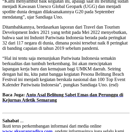
“Kami menyambut baik kegiatan ini, apalagi saat ini Belitung sudah
menjadi Kawasan Unesco Global Geopark (UGG) dan menjadi
spotlite dunia dengan dilaksanakannya G20 pada September
mendatang”, ujar Sandiaga Uno.
Ditambahkannya, berdasarkan laporan dari Travel dan Tourism
Development Index 2021 yang terbit pada Mei 2022 menyebutkan,
bahwa saat ini Industri Pariwisata Indonesia berada pada peringkat
32 dari 117 negara di dunia, dimana posisi tersebut naik 8 peringkat
di banding capaian di tahun 2019 sebelum pandemi.
“Hal ini tentu saja menunjukan Pariwisata Indonesia semakin
berkualitas dan tumbuh berkembang. Ini akan menciptakan
lapangan kerja baru dan kemajuan bagi UMKM daerah. Seiring
dengan hal itu, kita patut bangga kegiatan Pesona Belitung Beach
Festival ini menjadi kegiatan berskala nasional dan 100 Top Event
Kalender Pariwisata Indonesia”, pungkas Sandiaga Uno. (esd)
Baca Juga:
Anto Asal Belitung Sabet Emas dan Perunggu di
Kejurnas Atletik Semarang
Sahabat
...
Ikuti terus perkembangan informasi dari media online
www.aksarapradiva.com
,
update
informasinya juga selalu kami