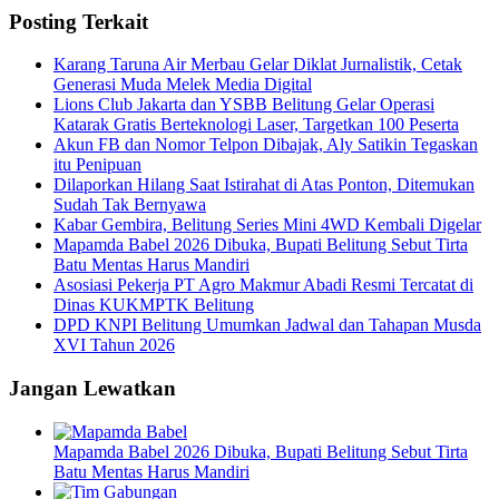
Posting Terkait
Karang Taruna Air Merbau Gelar Diklat Jurnalistik, Cetak
Generasi Muda Melek Media Digital
Lions Club Jakarta dan YSBB Belitung Gelar Operasi
Katarak Gratis Berteknologi Laser, Targetkan 100 Peserta
Akun FB dan Nomor Telpon Dibajak, Aly Satikin Tegaskan
itu Penipuan
Dilaporkan Hilang Saat Istirahat di Atas Ponton, Ditemukan
Sudah Tak Bernyawa
Kabar Gembira, Belitung Series Mini 4WD Kembali Digelar
Mapamda Babel 2026 Dibuka, Bupati Belitung Sebut Tirta
Batu Mentas Harus Mandiri
Asosiasi Pekerja PT Agro Makmur Abadi Resmi Tercatat di
Dinas KUKMPTK Belitung
DPD KNPI Belitung Umumkan Jadwal dan Tahapan Musda
XVI Tahun 2026
Jangan Lewatkan
Mapamda Babel 2026 Dibuka, Bupati Belitung Sebut Tirta
Batu Mentas Harus Mandiri