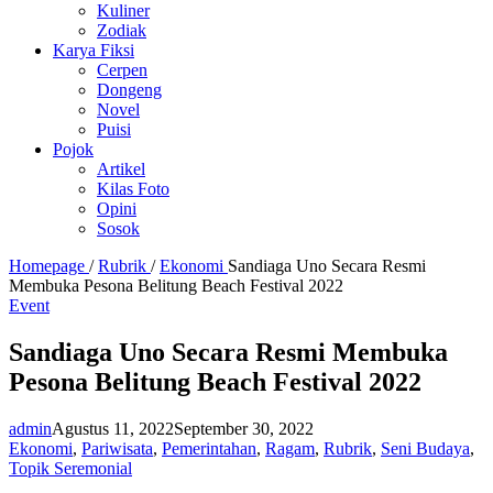
Kuliner
Zodiak
Karya Fiksi
Cerpen
Dongeng
Novel
Puisi
Pojok
Artikel
Kilas Foto
Opini
Sosok
Homepage
/
Rubrik
/
Ekonomi
Sandiaga Uno Secara Resmi
Membuka Pesona Belitung Beach Festival 2022
Event
Sandiaga Uno Secara Resmi Membuka
Pesona Belitung Beach Festival 2022
admin
Agustus 11, 2022
September 30, 2022
Ekonomi
,
Pariwisata
,
Pemerintahan
,
Ragam
,
Rubrik
,
Seni Budaya
,
Topik Seremonial