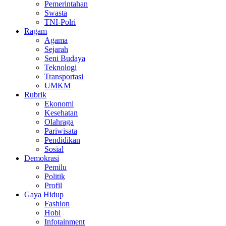
Pemerintahan
Swasta
TNI-Polri
Ragam
Agama
Sejarah
Seni Budaya
Teknologi
Transportasi
UMKM
Rubrik
Ekonomi
Kesehatan
Olahraga
Pariwisata
Pendidikan
Sosial
Demokrasi
Pemilu
Politik
Profil
Gaya Hidup
Fashion
Hobi
Infotainment