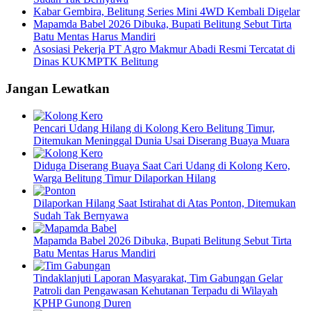
Kabar Gembira, Belitung Series Mini 4WD Kembali Digelar
Mapamda Babel 2026 Dibuka, Bupati Belitung Sebut Tirta
Batu Mentas Harus Mandiri
Asosiasi Pekerja PT Agro Makmur Abadi Resmi Tercatat di
Dinas KUKMPTK Belitung
Jangan Lewatkan
Pencari Udang Hilang di Kolong Kero Belitung Timur,
Ditemukan Meninggal Dunia Usai Diserang Buaya Muara
Diduga Diserang Buaya Saat Cari Udang di Kolong Kero,
Warga Belitung Timur Dilaporkan Hilang
Dilaporkan Hilang Saat Istirahat di Atas Ponton, Ditemukan
Sudah Tak Bernyawa
Mapamda Babel 2026 Dibuka, Bupati Belitung Sebut Tirta
Batu Mentas Harus Mandiri
Tindaklanjuti Laporan Masyarakat, Tim Gabungan Gelar
Patroli dan Pengawasan Kehutanan Terpadu di Wilayah
KPHP Gunong Duren