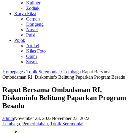
Kuliner
Zodiak
Karya Fiksi
Cerpen
Dongeng
Novel
Puisi
Pojok
Artikel
Kilas Foto
Opini
Sosok
Homepage
/
Topik Seremonial
/
Lembaga
Rapat Bersama
Ombudsman RI, Diskominfo Belitung Paparkan Program Besadu
Rapat Bersama Ombudsman RI,
Diskominfo Belitung Paparkan Program
Besadu
admin
November 23, 2022
November 23, 2022
Lembaga
,
Pemerintahan
,
Topik Seremonial