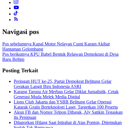
Navigasi pos
Pos sebelumnya
Kapal Motor Nelayan Cumi Karam Akibat
Hantaman Gelombang
Pos berikutnya
KPU Babel Bentuk Relawan Demokrasi di Desa
Baru Beltim
Posting Terkait
Peringati HUT ke-25, Partai Demokrat Belitung Gelar
Gerakan Langit Biru Indonesia ASRI
Karang Taruna Air Merbau Gelar Diklat Jurnalistik, Cetak
Generasi Muda Melek Media Digital
Lions Club Jakarta dan YSBB Belitung Gelar Operasi
Katarak Gratis Berteknologi Laser, Targetkan 100 Peserta
Akun FB dan Nomor Telpon Dibajak, Aly Satikin Tegaskan
itu Penipuan
Dilaporkan Hilang Saat Istirahat di Atas Ponton, Ditemukan
Sudah Tak Bernyawa