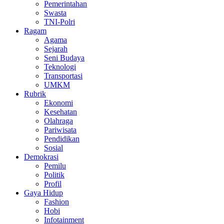
Pemerintahan
Swasta
TNI-Polri
Ragam
Agama
Sejarah
Seni Budaya
Teknologi
Transportasi
UMKM
Rubrik
Ekonomi
Kesehatan
Olahraga
Pariwisata
Pendidikan
Sosial
Demokrasi
Pemilu
Politik
Profil
Gaya Hidup
Fashion
Hobi
Infotainment