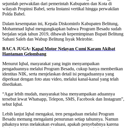
sejumlah perwakilan dari pemerintah Kabupaten dan Kota di
wilayah Propinsi Babel, serta Instansi vertikal hingga perwakilan
Polda Babel.
Dalam kesempatan ini, Kepala Diskominfo Kabupaten Belitung,
Mohammad Iqbal mengungkapkan bahwa Program Besadu sudah
berjalan sejak tahun 2019, dibawah kepemimpinan Bupati Belitung
Sahani Saleh dan Wabup Belitung Isyak Meirobie.
BACA JUGA:
Kapal Motor Nelayan Cumi Karam Akibat
Hantaman Gelombang
Menurut Iqbal, masyarakat yang ingin menyampaikan
pengaduannya melalui Program Besadu, cukup hanya memberikan
identitas NIK, serta menjelaskan detail isi pengaduannya yang
diperkuat dengan foto atau video, melalui kanal-kanal yang telah
disediakan.
“Agar lebih mudah, masyarakat bisa menyampaikan aduannya
tersebut lewat Whatsapp, Telepon, SMS, Facebook dan Instagram”,
sebut Iqbal.
Lebih lanjut Iqbal mengakui, tren pengaduan melalui Program
Besadu memang mengalami penurunan setiap tahunnya. Namun
pihaknya terus melakukan evaluasi, apakah penyebabnya karena