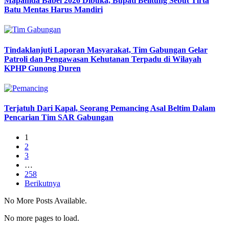
Mapamda Babel 2026 Dibuka, Bupati Belitung Sebut Tirta
Batu Mentas Harus Mandiri
Tindaklanjuti Laporan Masyarakat, Tim Gabungan Gelar
Patroli dan Pengawasan Kehutanan Terpadu di Wilayah
KPHP Gunong Duren
Terjatuh Dari Kapal, Seorang Pemancing Asal Beltim Dalam
Pencarian Tim SAR Gabungan
1
2
3
…
258
Berikutnya
No More Posts Available.
No more pages to load.