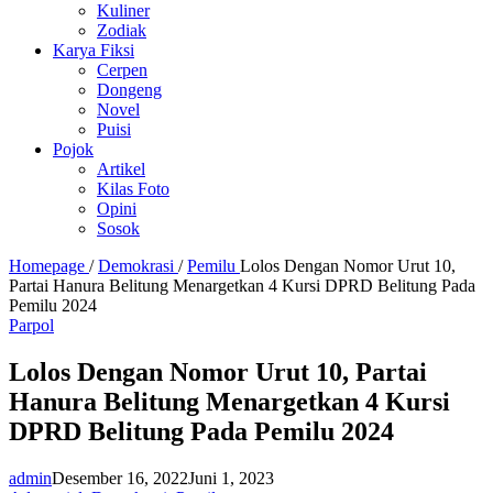
Kuliner
Zodiak
Karya Fiksi
Cerpen
Dongeng
Novel
Puisi
Pojok
Artikel
Kilas Foto
Opini
Sosok
Homepage
/
Demokrasi
/
Pemilu
Lolos Dengan Nomor Urut 10,
Partai Hanura Belitung Menargetkan 4 Kursi DPRD Belitung Pada
Pemilu 2024
Parpol
Lolos Dengan Nomor Urut 10, Partai
Hanura Belitung Menargetkan 4 Kursi
DPRD Belitung Pada Pemilu 2024
admin
Desember 16, 2022
Juni 1, 2023