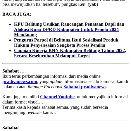
bisa mewujudkan hal tersebut”, pungkas Een. (
yab
)
BACA JUGA:
KPU Belitung Usulkan Rancangan Penataan Dapil dan
Alokasi Kursi DPRD Kabupaten Untuk Pemilu 2024
Mendatang
Pengurus Parpol di Belitung Ikuti Sosialisasi Produk
Hukum Penyelesaian Sengketa Proses Pemiliu
Capaian Kinerja BNN Kabupaten Belitung Tahun 2022,
Secara Keseluruhan Melampui Target
Sahabat
…
Ikuti terus perkembangan informasi dari media online
pradivanews.com
, yang
update
informasinya selalu kami sajikan di
halaman atau
fanpage
Facebook
Sahabat pradivanews
…
Kami juga memiliki
Channel Youtube
, untuk menyajikan informasi
dalam format visual…
Terima kasih kepada sahabat semua, yang sudah bersedia
mengunjungi
website
kami…
Sahabat
...