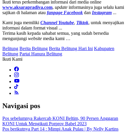
Ikuti terus perkembangan informasi dari media online
www.aksarapradiva.com
,
update
informasinya juga selalu kami
sajikan di halaman atau
fanpage
Facebook
dan
Instagram
...
Kami juga memiliki
Channel Youtube
,
Tiktok
, untuk menyajikan
informasi dalam format visual ...
Terima kasih kepada sahabat semua, yang sudah bersedia
mengunjungi
website
media kami …
Belitung
Berita Belitung
Berita Belitung Hari Ini
Kabupaten
Belitung
Partai Hanura Belitung
Ikuti Kami
Navigasi pos
Pos sebelumnya
Rakercab KONI Beltim, 90 Persen Anggaran
KONI Untuk Mengikuti Porprov Babel 2023
Pos berikutnya
Part 14 : Mimpi Anak Pulau | By Nelly Kartins