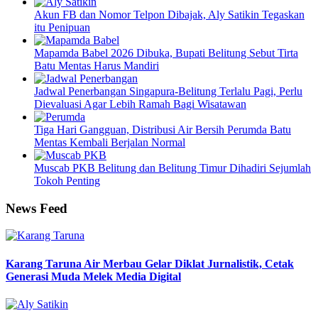
Akun FB dan Nomor Telpon Dibajak, Aly Satikin Tegaskan
itu Penipuan
Mapamda Babel 2026 Dibuka, Bupati Belitung Sebut Tirta
Batu Mentas Harus Mandiri
Jadwal Penerbangan Singapura-Belitung Terlalu Pagi, Perlu
Dievaluasi Agar Lebih Ramah Bagi Wisatawan
Tiga Hari Gangguan, Distribusi Air Bersih Perumda Batu
Mentas Kembali Berjalan Normal
Muscab PKB Belitung dan Belitung Timur Dihadiri Sejumlah
Tokoh Penting
News Feed
Karang Taruna Air Merbau Gelar Diklat Jurnalistik, Cetak
Generasi Muda Melek Media Digital