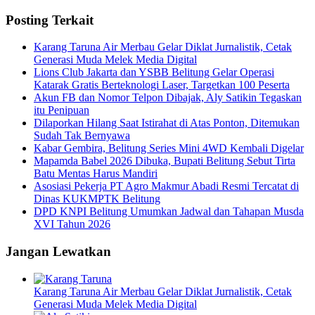
Posting Terkait
Karang Taruna Air Merbau Gelar Diklat Jurnalistik, Cetak
Generasi Muda Melek Media Digital
Lions Club Jakarta dan YSBB Belitung Gelar Operasi
Katarak Gratis Berteknologi Laser, Targetkan 100 Peserta
Akun FB dan Nomor Telpon Dibajak, Aly Satikin Tegaskan
itu Penipuan
Dilaporkan Hilang Saat Istirahat di Atas Ponton, Ditemukan
Sudah Tak Bernyawa
Kabar Gembira, Belitung Series Mini 4WD Kembali Digelar
Mapamda Babel 2026 Dibuka, Bupati Belitung Sebut Tirta
Batu Mentas Harus Mandiri
Asosiasi Pekerja PT Agro Makmur Abadi Resmi Tercatat di
Dinas KUKMPTK Belitung
DPD KNPI Belitung Umumkan Jadwal dan Tahapan Musda
XVI Tahun 2026
Jangan Lewatkan
Karang Taruna Air Merbau Gelar Diklat Jurnalistik, Cetak
Generasi Muda Melek Media Digital