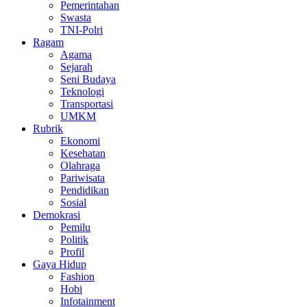
Pemerintahan
Swasta
TNI-Polri
Ragam
Agama
Sejarah
Seni Budaya
Teknologi
Transportasi
UMKM
Rubrik
Ekonomi
Kesehatan
Olahraga
Pariwisata
Pendidikan
Sosial
Demokrasi
Pemilu
Politik
Profil
Gaya Hidup
Fashion
Hobi
Infotainment