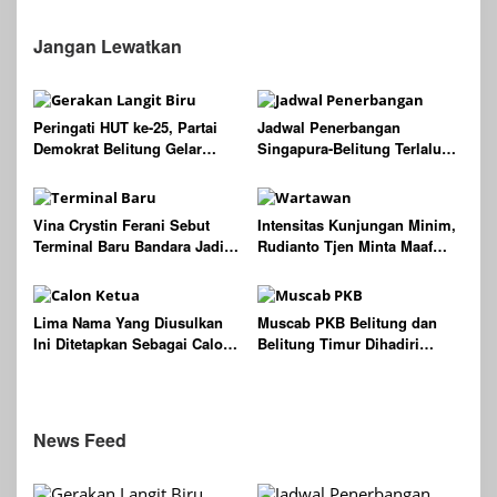
Batu Mentas Harus Mandiri
di Dinas KUKMPTK Belitung
Jangan Lewatkan
Peringati HUT ke-25, Partai
Jadwal Penerbangan
Demokrat Belitung Gelar
Singapura-Belitung Terlalu
Gerakan Langit Biru
Pagi, Perlu Dievaluasi Agar
Indonesia ASRI
Lebih Ramah Bagi Wisatawan
Vina Crystin Ferani Sebut
Intensitas Kunjungan Minim,
Terminal Baru Bandara Jadi
Rudianto Tjen Minta Maaf
Langkah Awal Sambut
Kepada Wartawan dan
Wisatawan ke Belitung
Masyarakat Belitung
Lima Nama Yang Diusulkan
Muscab PKB Belitung dan
Ini Ditetapkan Sebagai Calon
Belitung Timur Dihadiri
Ketua DPC PKB Belitung
Sejumlah Tokoh Penting
News Feed