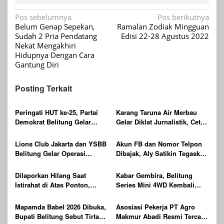
Navigasi
Pos sebelumnya
Pos berikutnya
Belum Genap Sepekan,
Ramalan Zodiak Mingguan
pos
Sudah 2 Pria Pendatang
Edisi 22-28 Agustus 2022
Nekat Mengakhiri
Hidupnya Dengan Cara
Gantung Diri
Posting Terkait
Peringati HUT ke-25, Partai
Karang Taruna Air Merbau
Demokrat Belitung Gelar
Gelar Diklat Jurnalistik, Cetak
Gerakan Langit Biru
Generasi Muda Melek Media
Indonesia ASRI
Digital
Lions Club Jakarta dan YSBB
Akun FB dan Nomor Telpon
Belitung Gelar Operasi
Dibajak, Aly Satikin Tegaskan
Katarak Gratis Berteknologi
itu Penipuan
Laser, Targetkan 100 Peserta
Dilaporkan Hilang Saat
Kabar Gembira, Belitung
Istirahat di Atas Ponton,
Series Mini 4WD Kembali
Ditemukan Sudah Tak
Digelar
Bernyawa
Mapamda Babel 2026 Dibuka,
Asosiasi Pekerja PT Agro
Bupati Belitung Sebut Tirta
Makmur Abadi Resmi Tercatat