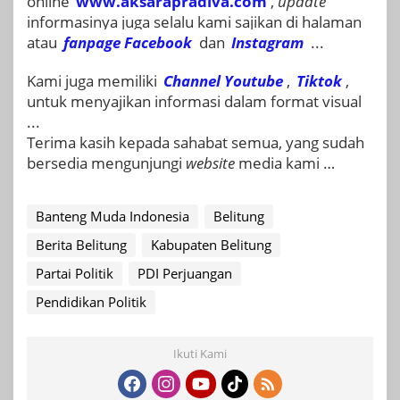
online
www.aksarapradiva.com
,
update
informasinya juga selalu kami sajikan di halaman
atau
fanpage
Facebook
dan
Instagram
...
Kami juga memiliki
Channel Youtube
,
Tiktok
,
untuk menyajikan informasi dalam format visual
...
Terima kasih kepada sahabat semua, yang sudah
bersedia mengunjungi
website
media kami …
Banteng Muda Indonesia
Belitung
Berita Belitung
Kabupaten Belitung
Partai Politik
PDI Perjuangan
Pendidikan Politik
Ikuti Kami