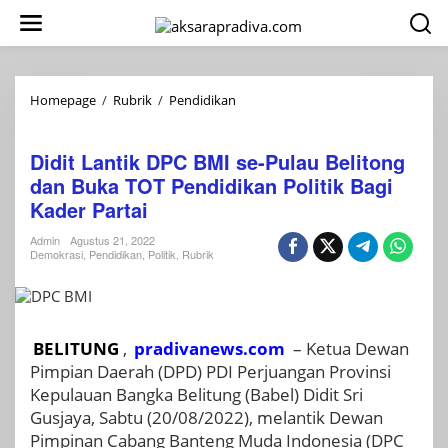
Lewati
ke
konten
Didit
Homepage
/
Rubrik
/
Pendidikan
Lantik
Parpol
DPC
Didit Lantik DPC BMI se-Pulau Belitong
BMI
se-
dan Buka TOT Pendidikan Politik Bagi
Pulau
Kader Partai
Belitong
dan
Admin
Agustus 21, 2022
Buka
Demokrasi
,
Pendidikan
,
Politik
,
Rubrik
TOT
Pendidikan
Politik
Bagi
BELITUNG
,
pradivanews.com
Kader
– Ketua Dewan
Partai
Pimpian Daerah (DPD) PDI Perjuangan Provinsi
Kepulauan Bangka Belitung (Babel) Didit Sri
Gusjaya, Sabtu (20/08/2022), melantik Dewan
Pimpinan Cabang Banteng Muda Indonesia (DPC