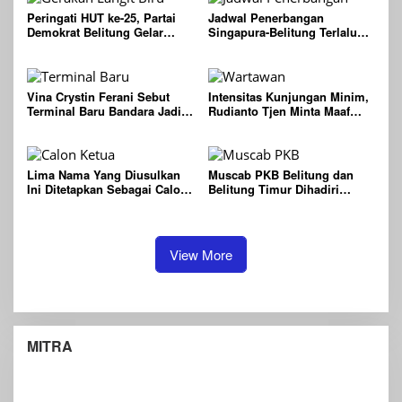
Peringati HUT ke-25, Partai
Jadwal Penerbangan
Demokrat Belitung Gelar
Singapura-Belitung Terlalu
Gerakan Langit Biru
Pagi, Perlu Dievaluasi Agar
Indonesia ASRI
Lebih Ramah Bagi Wisatawan
Vina Crystin Ferani Sebut
Intensitas Kunjungan Minim,
Terminal Baru Bandara Jadi
Rudianto Tjen Minta Maaf
Langkah Awal Sambut
Kepada Wartawan dan
Wisatawan ke Belitung
Masyarakat Belitung
Lima Nama Yang Diusulkan
Muscab PKB Belitung dan
Ini Ditetapkan Sebagai Calon
Belitung Timur Dihadiri
Ketua DPC PKB Belitung
Sejumlah Tokoh Penting
View More
MITRA