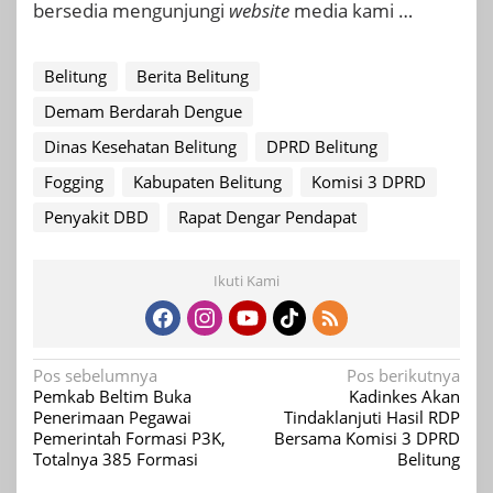
bersedia mengunjungi
website
media kami …
Belitung
Berita Belitung
Demam Berdarah Dengue
Dinas Kesehatan Belitung
DPRD Belitung
Fogging
Kabupaten Belitung
Komisi 3 DPRD
Penyakit DBD
Rapat Dengar Pendapat
Ikuti Kami
Navigasi
Pos sebelumnya
Pos berikutnya
Pemkab Beltim Buka
Kadinkes Akan
pos
Penerimaan Pegawai
Tindaklanjuti Hasil RDP
Pemerintah Formasi P3K,
Bersama Komisi 3 DPRD
Totalnya 385 Formasi
Belitung