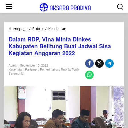
Lewati
ke
konten
Dalam
Homepage
/
Rubrik
/
Kesehatan
RDP,
Dalam RDP, Vina Minta Dinkes
Vina
Kabupaten Belitung Buat Jadwal Sisa
Minta
Dinkes
Kegiatan Anggaran 2022
Kabupaten
Belitung
Admin
September 15, 2022
Buat
Kesehatan
,
Parlemen
,
Pemerintahan
,
Rubrik
,
Topik
Jadwal
Seremonial
Sisa
Kegiatan
Anggaran
2022