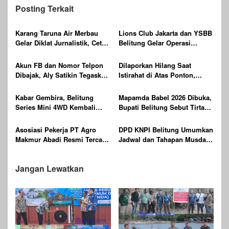
Posting Terkait
Karang Taruna Air Merbau
Lions Club Jakarta dan YSBB
Gelar Diklat Jurnalistik, Cetak
Belitung Gelar Operasi
Generasi Muda Melek Media
Katarak Gratis Berteknologi
Digital
Laser, Targetkan 100 Peserta
Akun FB dan Nomor Telpon
Dilaporkan Hilang Saat
Dibajak, Aly Satikin Tegaskan
Istirahat di Atas Ponton,
itu Penipuan
Ditemukan Sudah Tak
Bernyawa
Kabar Gembira, Belitung
Mapamda Babel 2026 Dibuka,
Series Mini 4WD Kembali
Bupati Belitung Sebut Tirta
Digelar
Batu Mentas Harus Mandiri
Asosiasi Pekerja PT Agro
DPD KNPI Belitung Umumkan
Makmur Abadi Resmi Tercatat
Jadwal dan Tahapan Musda
di Dinas KUKMPTK Belitung
XVI Tahun 2026
Jangan Lewatkan