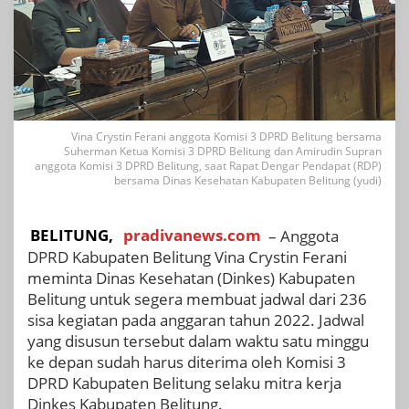
Vina Crystin Ferani anggota Komisi 3 DPRD Belitung bersama
Suherman Ketua Komisi 3 DPRD Belitung dan Amirudin Supran
anggota Komisi 3 DPRD Belitung, saat Rapat Dengar Pendapat (RDP)
bersama Dinas Kesehatan Kabupaten Belitung (yudi)
BELITUNG,
pradivanews.com
– Anggota
DPRD Kabupaten Belitung Vina Crystin Ferani
meminta Dinas Kesehatan (Dinkes) Kabupaten
Belitung untuk segera membuat jadwal dari 236
sisa kegiatan pada anggaran tahun 2022. Jadwal
yang disusun tersebut dalam waktu satu minggu
ke depan sudah harus diterima oleh Komisi 3
DPRD Kabupaten Belitung selaku mitra kerja
Dinkes Kabupaten Belitung.