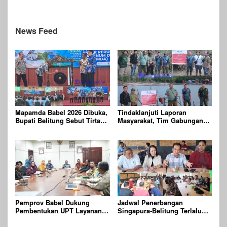
Wisatawan ke Belitung
Masyarakat Belitung
News Feed
Mapamda Babel 2026 Dibuka,
Tindaklanjuti Laporan
Bupati Belitung Sebut Tirta
Masyarakat, Tim Gabungan
Batu Mentas Harus Mandiri
Gelar Patroli dan
Pengawasan Kehutanan
Terpadu di Wilayah KPHP
Gunong Duren
Pemprov Babel Dukung
Jadwal Penerbangan
Pembentukan UPT Layanan
Singapura-Belitung Terlalu
Jaminan Produk Halal di
Pagi, Perlu Dievaluasi Agar
Daerah
Lebih Ramah Bagi Wisatawan