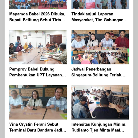
Mapamda Babel 2026 Dibuka,
Tindaklanjuti Laporan
Bupati Belitung Sebut Tirta
Masyarakat, Tim Gabungan
Batu Mentas Harus Mandiri
Gelar Patroli dan
Pengawasan Kehutanan
Terpadu di Wilayah KPHP
Gunong Duren
Pemprov Babel Dukung
Jadwal Penerbangan
Pembentukan UPT Layanan
Singapura-Belitung Terlalu
Jaminan Produk Halal di
Pagi, Perlu Dievaluasi Agar
Daerah
Lebih Ramah Bagi Wisatawan
Vina Crystin Ferani Sebut
Intensitas Kunjungan Minim,
Terminal Baru Bandara Jadi
Rudianto Tjen Minta Maaf
Langkah Awal Sambut
Kepada Wartawan dan