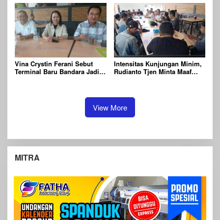
Vina Crystin Ferani Sebut
Intensitas Kunjungan Minim,
Terminal Baru Bandara Jadi
Rudianto Tjen Minta Maaf
Langkah Awal Sambut
Kepada Wartawan dan
Wisatawan ke Belitung
Masyarakat Belitung
View More
MITRA