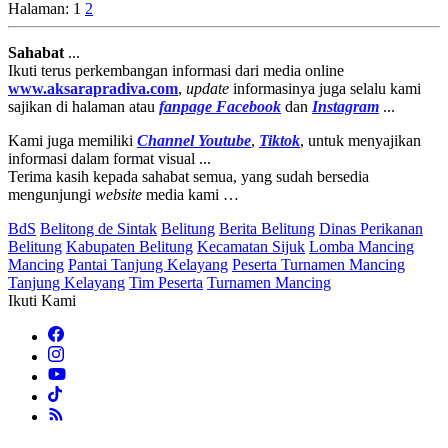
Halaman:
1
2
Sahabat
...
Ikuti terus perkembangan informasi dari media online
www.aksarapradiva.com
,
update
informasinya juga selalu kami
sajikan di halaman atau
fanpage
Facebook
dan
Instagram
...
Kami juga memiliki
Channel Youtube
,
Tiktok
, untuk menyajikan
informasi dalam format visual ...
Terima kasih kepada sahabat semua, yang sudah bersedia
mengunjungi
website
media kami …
BdS
Belitong de Sintak
Belitung
Berita Belitung
Dinas Perikanan
Belitung
Kabupaten Belitung
Kecamatan Sijuk
Lomba Mancing
Mancing
Pantai Tanjung Kelayang
Peserta Turnamen Mancing
Tanjung Kelayang
Tim Peserta
Turnamen Mancing
Ikuti Kami