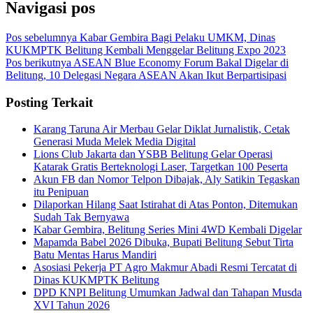
Navigasi pos
Pos sebelumnya
Kabar Gembira Bagi Pelaku UMKM, Dinas
KUKMPTK Belitung Kembali Menggelar Belitung Expo 2023
Pos berikutnya
ASEAN Blue Economy Forum Bakal Digelar di
Belitung, 10 Delegasi Negara ASEAN Akan Ikut Berpartisipasi
Posting Terkait
Karang Taruna Air Merbau Gelar Diklat Jurnalistik, Cetak
Generasi Muda Melek Media Digital
Lions Club Jakarta dan YSBB Belitung Gelar Operasi
Katarak Gratis Berteknologi Laser, Targetkan 100 Peserta
Akun FB dan Nomor Telpon Dibajak, Aly Satikin Tegaskan
itu Penipuan
Dilaporkan Hilang Saat Istirahat di Atas Ponton, Ditemukan
Sudah Tak Bernyawa
Kabar Gembira, Belitung Series Mini 4WD Kembali Digelar
Mapamda Babel 2026 Dibuka, Bupati Belitung Sebut Tirta
Batu Mentas Harus Mandiri
Asosiasi Pekerja PT Agro Makmur Abadi Resmi Tercatat di
Dinas KUKMPTK Belitung
DPD KNPI Belitung Umumkan Jadwal dan Tahapan Musda
XVI Tahun 2026