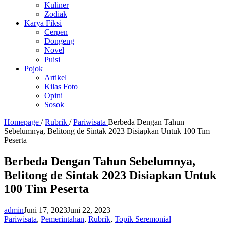
Kuliner
Zodiak
Karya Fiksi
Cerpen
Dongeng
Novel
Puisi
Pojok
Artikel
Kilas Foto
Opini
Sosok
Homepage
/
Rubrik
/
Pariwisata
Berbeda Dengan Tahun
Sebelumnya, Belitong de Sintak 2023 Disiapkan Untuk 100 Tim
Peserta
Berbeda Dengan Tahun Sebelumnya,
Belitong de Sintak 2023 Disiapkan Untuk
100 Tim Peserta
admin
Juni 17, 2023
Juni 22, 2023
Pariwisata
,
Pemerintahan
,
Rubrik
,
Topik Seremonial