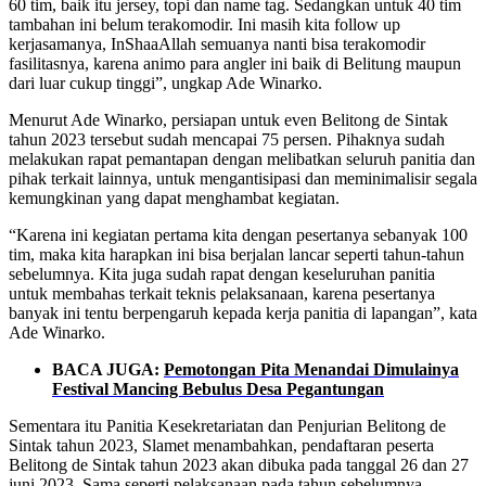
60 tim, baik itu jersey, topi dan name tag. Sedangkan untuk 40 tim
tambahan ini belum terakomodir. Ini masih kita follow up
kerjasamanya, InShaaAllah semuanya nanti bisa terakomodir
fasilitasnya, karena animo para angler ini baik di Belitung maupun
dari luar cukup tinggi”, ungkap Ade Winarko.
Menurut Ade Winarko, persiapan untuk even Belitong de Sintak
tahun 2023 tersebut sudah mencapai 75 persen. Pihaknya sudah
melakukan rapat pemantapan dengan melibatkan seluruh panitia dan
pihak terkait lainnya, untuk mengantisipasi dan meminimalisir segala
kemungkinan yang dapat menghambat kegiatan.
“Karena ini kegiatan pertama kita dengan pesertanya sebanyak 100
tim, maka kita harapkan ini bisa berjalan lancar seperti tahun-tahun
sebelumnya. Kita juga sudah rapat dengan keseluruhan panitia
untuk membahas terkait teknis pelaksanaan, karena pesertanya
banyak ini tentu berpengaruh kepada kerja panitia di lapangan”, kata
Ade Winarko.
BACA JUGA:
Pemotongan Pita Menandai Dimulainya
Festival Mancing Bebulus Desa Pegantungan
Sementara itu Panitia Kesekretariatan dan Penjurian Belitong de
Sintak tahun 2023, Slamet menambahkan, pendaftaran peserta
Belitong de Sintak tahun 2023 akan dibuka pada tanggal 26 dan 27
juni 2023. Sama seperti pelaksanaan pada tahun sebelumnya,