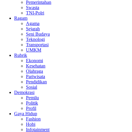
Pemerintahan
Swasta
TNI-Polri
Ragam
Agama
Sejarah
Seni Budaya
Teknologi
Transportasi
UMKM
Rubrik
Ekonomi
Kesehatan
Olahraga
Pariwisata
Pendidikan
Sosial
Demokrasi
Pemilu
Politik
Profil
Gaya Hidup
Fashion
Hobi
Infotainment